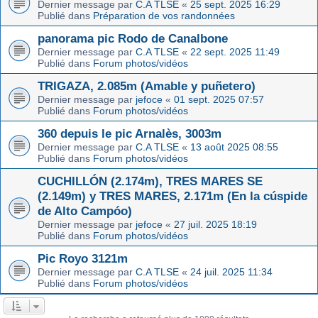
Dernier message par
C.A TLSE
«
25 sept. 2025 16:29
Publié dans
Préparation de vos randonnées
panorama pic Rodo de Canalbone
Dernier message par
C.A TLSE
«
22 sept. 2025 11:49
Publié dans
Forum photos/vidéos
TRIGAZA, 2.085m (Amable y puñetero)
Dernier message par
jefoce
«
01 sept. 2025 07:57
Publié dans
Forum photos/vidéos
360 depuis le pic Arnalès, 3003m
Dernier message par
C.A TLSE
«
13 août 2025 08:55
Publié dans
Forum photos/vidéos
CUCHILLÓN (2.174m), TRES MARES SE
(2.149m) y TRES MARES, 2.171m (En la cúspide
de Alto Campóo)
Dernier message par
jefoce
«
27 juil. 2025 18:19
Publié dans
Forum photos/vidéos
Pic Royo 3121m
Dernier message par
C.A TLSE
«
24 juil. 2025 11:34
Publié dans
Forum photos/vidéos