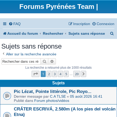
Forums Pyrénées Team |
FAQ
Inscription
Connexion
R
Accueil du forum
Rechercher
Sujets sans réponse
e
Sujets sans réponse
c
Aller sur la recherche avancée
h
Rechercher
Recherche avancée
e
La recherche a retourné plus de 1000 résultats
Page
1
sur
20
r
1
2
3
4
5
20
Suivant
…
c
Sujets
h
Pic Lézat, Pointe littérole, Pic Royo...
Dernier message par
C.A TLSE
«
05 août 2026 16:41
e
Publié dans
Forum photos/vidéos
r
CRÁTER ESCRIVÁ, 2.580m (A los pies del volcán
Etna)