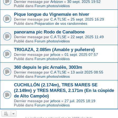
Dernier message par
Arbizon
«
30 sept. 2025 19:52
Publié dans
Forum photos/vidéos
Pique longue du Vignemale en hiver
Dernier message par
C.A TLSE
«
25 sept. 2025 16:29
Publié dans
Préparation de vos randonnées
panorama pic Rodo de Canalbone
Dernier message par
C.A TLSE
«
22 sept. 2025 11:49
Publié dans
Forum photos/vidéos
TRIGAZA, 2.085m (Amable y puñetero)
Dernier message par
jefoce
«
01 sept. 2025 07:57
Publié dans
Forum photos/vidéos
360 depuis le pic Arnalès, 3003m
Dernier message par
C.A TLSE
«
13 août 2025 08:55
Publié dans
Forum photos/vidéos
CUCHILLÓN (2.174m), TRES MARES SE
(2.149m) y TRES MARES, 2.171m (En la cúspide
de Alto Campóo)
Dernier message par
jefoce
«
27 juil. 2025 18:19
Publié dans
Forum photos/vidéos