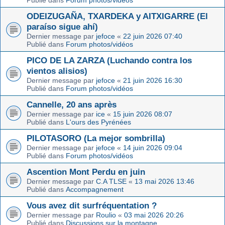
Publié dans
Forum photos/vidéos
ODEIZUGAÑA, TXARDEKA y AITXIGARRE (El
paraíso sigue ahí)
Dernier message par
jefoce
«
22 juin 2026 07:40
Publié dans
Forum photos/vidéos
PICO DE LA ZARZA (Luchando contra los
vientos alisios)
Dernier message par
jefoce
«
21 juin 2026 16:30
Publié dans
Forum photos/vidéos
Cannelle, 20 ans après
Dernier message par
ice
«
15 juin 2026 08:07
Publié dans
L'ours des Pyrénées
PILOTASORO (La mejor sombrilla)
Dernier message par
jefoce
«
14 juin 2026 09:04
Publié dans
Forum photos/vidéos
Ascention Mont Perdu en juin
Dernier message par
C.A TLSE
«
13 mai 2026 13:46
Publié dans
Accompagnement
Vous avez dit surfréquentation ?
Dernier message par
Roulio
«
03 mai 2026 20:26
Publié dans
Discussions sur la montagne