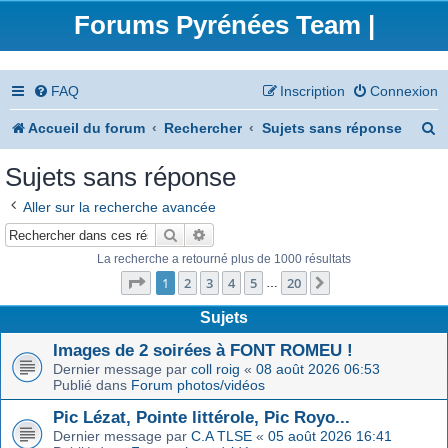
Forums Pyrénées Team |
FAQ
Inscription
Connexion
R
Accueil du forum
Rechercher
Sujets sans réponse
e
Sujets sans réponse
c
Aller sur la recherche avancée
h
Rechercher
Recherche avancée
e
La recherche a retourné plus de 1000 résultats
Page
1
sur
20
r
1
2
3
4
5
20
Suivant
…
c
Sujets
h
Images de 2 soirées à FONT ROMEU !
Dernier message par
coll roig
«
08 août 2026 06:53
e
Publié dans
Forum photos/vidéos
r
Pic Lézat, Pointe littérole, Pic Royo...
Dernier message par
C.A TLSE
«
05 août 2026 16:41