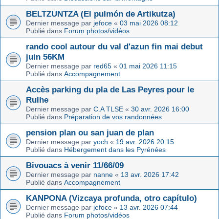
BELTZUNTZA (El pulmón de Artikutza)
Dernier message par
jefoce
«
03 mai 2026 08:12
Publié dans
Forum photos/vidéos
rando cool autour du val d'azun fin mai debut
juin 56KM
Dernier message par
red65
«
01 mai 2026 11:15
Publié dans
Accompagnement
Accès parking du pla de Las Peyres pour le
Rulhe
Dernier message par
C.A TLSE
«
30 avr. 2026 16:00
Publié dans
Préparation de vos randonnées
pension plan ou san juan de plan
Dernier message par
yoch
«
19 avr. 2026 20:15
Publié dans
Hébergement dans les Pyrénées
Bivouacs à venir 11/66/09
Dernier message par
nanne
«
13 avr. 2026 17:42
Publié dans
Accompagnement
KANPONA (Vizcaya profunda, otro capítulo)
Dernier message par
jefoce
«
13 avr. 2026 07:44
Publié dans
Forum photos/vidéos