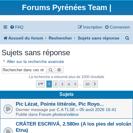
Forums Pyrénées Team |
FAQ
Inscription
Connexion
R
Accueil du forum
Rechercher
Sujets sans réponse
e
Sujets sans réponse
c
Aller sur la recherche avancée
h
Rechercher
Recherche avancée
e
La recherche a retourné plus de 1000 résultats
Page
1
sur
20
r
1
2
3
4
5
20
Suivant
…
c
Sujets
h
Pic Lézat, Pointe littérole, Pic Royo...
Dernier message par
C.A TLSE
«
05 août 2026 16:41
e
Publié dans
Forum photos/vidéos
r
CRÁTER ESCRIVÁ, 2.580m (A los pies del volcán
Etna)