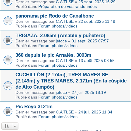
Dernier message par
C.A TLSE
«
25 sept. 2025 16:29
Publié dans
Préparation de vos randonnées
panorama pic Rodo de Canalbone
Dernier message par
C.A TLSE
«
22 sept. 2025 11:49
Publié dans
Forum photos/vidéos
TRIGAZA, 2.085m (Amable y puñetero)
Dernier message par
jefoce
«
01 sept. 2025 07:57
Publié dans
Forum photos/vidéos
360 depuis le pic Arnalès, 3003m
Dernier message par
C.A TLSE
«
13 août 2025 08:55
Publié dans
Forum photos/vidéos
CUCHILLÓN (2.174m), TRES MARES SE
(2.149m) y TRES MARES, 2.171m (En la cúspide
de Alto Campóo)
Dernier message par
jefoce
«
27 juil. 2025 18:19
Publié dans
Forum photos/vidéos
Pic Royo 3121m
Dernier message par
C.A TLSE
«
24 juil. 2025 11:34
Publié dans
Forum photos/vidéos