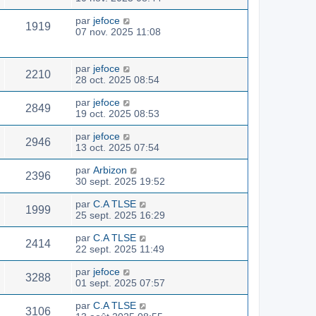
par
jefoce
1919
07 nov. 2025 11:08
par
jefoce
2210
28 oct. 2025 08:54
par
jefoce
2849
19 oct. 2025 08:53
par
jefoce
2946
13 oct. 2025 07:54
par
Arbizon
2396
30 sept. 2025 19:52
par
C.A TLSE
1999
25 sept. 2025 16:29
par
C.A TLSE
2414
22 sept. 2025 11:49
par
jefoce
3288
01 sept. 2025 07:57
par
C.A TLSE
3106