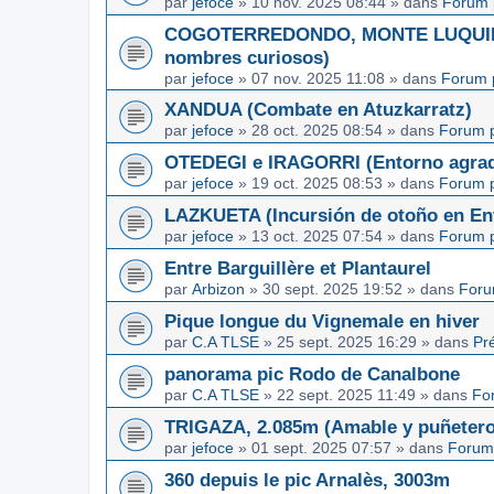
par
jefoce
»
10 nov. 2025 08:44
» dans
Forum 
COGOTERREDONDO, MONTE LUQUIN y
nombres curiosos)
par
jefoce
»
07 nov. 2025 11:08
» dans
Forum 
XANDUA (Combate en Atuzkarratz)
par
jefoce
»
28 oct. 2025 08:54
» dans
Forum p
OTEDEGI e IRAGORRI (Entorno agrad
par
jefoce
»
19 oct. 2025 08:53
» dans
Forum p
LAZKUETA (Incursión de otoño en Ent
par
jefoce
»
13 oct. 2025 07:54
» dans
Forum p
Entre Barguillère et Plantaurel
par
Arbizon
»
30 sept. 2025 19:52
» dans
Foru
Pique longue du Vignemale en hiver
par
C.A TLSE
»
25 sept. 2025 16:29
» dans
Pr
panorama pic Rodo de Canalbone
par
C.A TLSE
»
22 sept. 2025 11:49
» dans
Fo
TRIGAZA, 2.085m (Amable y puñetero
par
jefoce
»
01 sept. 2025 07:57
» dans
Forum
360 depuis le pic Arnalès, 3003m