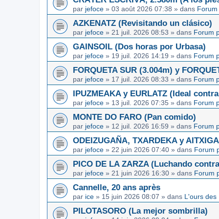
par
jefoce
»
03 août 2026 07:38
» dans
Forum 
AZKENATZ (Revisitando un clásico)
par
jefoce
»
21 juil. 2026 08:53
» dans
Forum p
GAINSOIL (Dos horas por Urbasa)
par
jefoce
»
19 juil. 2026 14:19
» dans
Forum p
FORQUETA SUR (3.004m) y FORQUETA 
par
jefoce
»
17 juil. 2026 08:33
» dans
Forum p
IPUZMEAKA y EURLATZ (Ideal contra 
par
jefoce
»
13 juil. 2026 07:35
» dans
Forum p
MONTE DO FARO (Pan comido)
par
jefoce
»
12 juil. 2026 16:59
» dans
Forum p
ODEIZUGAÑA, TXARDEKA y AITXIGARR
par
jefoce
»
22 juin 2026 07:40
» dans
Forum p
PICO DE LA ZARZA (Luchando contra l
par
jefoce
»
21 juin 2026 16:30
» dans
Forum p
Cannelle, 20 ans après
par
ice
»
15 juin 2026 08:07
» dans
L'ours des
PILOTASORO (La mejor sombrilla)