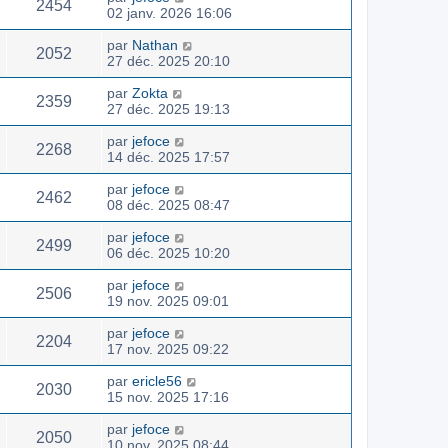
2454
02 janv. 2026 16:06
par
Nathan
2052
27 déc. 2025 20:10
par
Zokta
2359
27 déc. 2025 19:13
par
jefoce
2268
14 déc. 2025 17:57
par
jefoce
2462
08 déc. 2025 08:47
par
jefoce
2499
06 déc. 2025 10:20
par
jefoce
2506
19 nov. 2025 09:01
par
jefoce
2204
17 nov. 2025 09:22
par
ericle56
2030
15 nov. 2025 17:16
par
jefoce
2050
10 nov. 2025 08:44