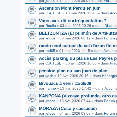
par
jefoce
»
14 juin 2026 09:04
» dans
Forum p
Ascention Mont Perdu en juin
par
C.A TLSE
»
13 mai 2026 13:46
» dans
Acc
Vous avez dit surfréquentation ?
par
Roulio
»
03 mai 2026 20:26
» dans
Discuss
BELTZUNTZA (El pulmón de Artikutza
par
jefoce
»
03 mai 2026 08:12
» dans
Forum p
rando cool autour du val d'azun fin 
par
red65
»
01 mai 2026 11:15
» dans
Accomp
Accès parking du pla de Las Peyres p
par
C.A TLSE
»
30 avr. 2026 16:00
» dans
Pré
pension plan ou san juan de plan
par
yoch
»
19 avr. 2026 20:15
» dans
Hébergem
Bivouacs à venir 11/66/09
par
nanne
»
13 avr. 2026 17:42
» dans
Accom
KANPONA (Vizcaya profunda, otro cap
par
jefoce
»
13 avr. 2026 07:44
» dans
Forum p
MORAZA (Cuco y cascadas)
par
jefoce
»
04 avr. 2026 09:07
» dans
Forum p