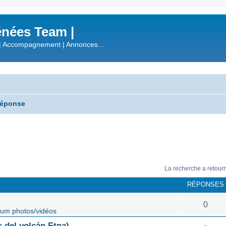
nées Team |
| Accompagnement | Annonces...
réponse
La recherche a retour
RÉPONSES
0
um photos/vidéos
 del volcán Etna)