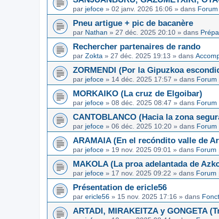
par
jefoce
»
02 janv. 2026 16:06
» dans
Forum 
Pneu artigue + pic de bacanère
par
Nathan
»
27 déc. 2025 20:10
» dans
Prépa
Rechercher partenaires de rando
par
Zokta
»
27 déc. 2025 19:13
» dans
Accom
ZORMENDI (Por la Gipuzkoa escondi
par
jefoce
»
14 déc. 2025 17:57
» dans
Forum 
MORKAIKO (La cruz de Elgoibar)
par
jefoce
»
08 déc. 2025 08:47
» dans
Forum 
CANTOBLANCO (Hacia la zona segur
par
jefoce
»
06 déc. 2025 10:20
» dans
Forum 
ARAMAIA (En el recóndito valle de Ar
par
jefoce
»
19 nov. 2025 09:01
» dans
Forum 
MAKOLA (La proa adelantada de Azkoi
par
jefoce
»
17 nov. 2025 09:22
» dans
Forum 
Présentation de ericle56
par
ericle56
»
15 nov. 2025 17:16
» dans
Fonc
ARTADI, MIRAKEITZA y GONGETA (Tre