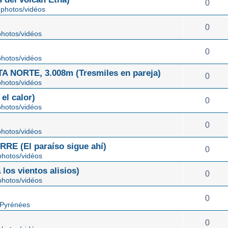
0
photos/vidéos
0
hotos/vidéos
0
hotos/vidéos
NORTE, 3.008m (Tresmiles en pareja)
0
hotos/vidéos
el calor)
0
hotos/vidéos
0
hotos/vidéos
E (El paraíso sigue ahí)
0
hotos/vidéos
os vientos alisios)
0
hotos/vidéos
0
 Pyrénées
0