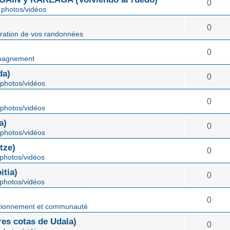
0
photos/vidéos
0
ration de vos randonnées
0
pagnement
da)
0
photos/vidéos
0
photos/vidéos
a)
0
photos/vidéos
tze)
0
photos/vidéos
tia)
0
photos/vidéos
0
tionnement et communauté
s cotas de Udala)
0