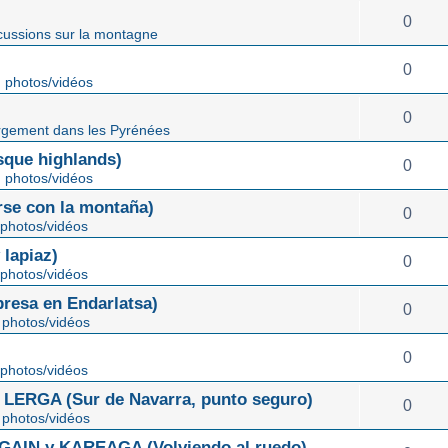
0
cussions sur la montagne
0
 photos/vidéos
0
gement dans les Pyrénées
ue highlands)
0
 photos/vidéos
rse con la montaña)
0
photos/vidéos
lapiaz)
0
photos/vidéos
sa en Endarlatsa)
0
photos/vidéos
0
photos/vidéos
ERGA (Sur de Navarra, punto seguro)
0
photos/vidéos
IN y KAREAGA (Volviendo al ruedo)