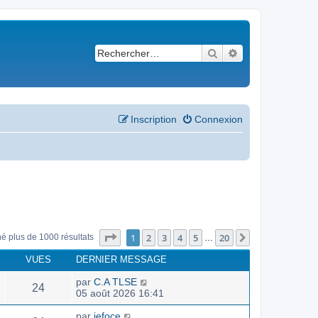
Rechercher
Recherche avancé
Inscription
Connexion
Page
1
sur
20
1
2
3
4
5
20
Suivant
né plus de 1000 résultats
…
VUES
DERNIER MESSAGE
par
C.A TLSE
24
05 août 2026 16:41
par
jefoce