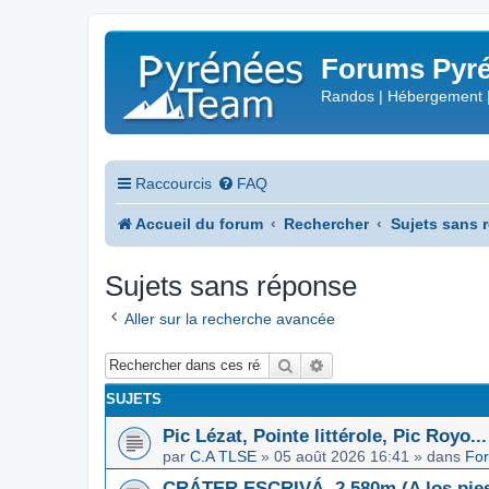
Forums Pyré
Randos | Hébergement 
Raccourcis
FAQ
Accueil du forum
Rechercher
Sujets sans 
Sujets sans réponse
Aller sur la recherche avancée
Rechercher
Recherche avancée
SUJETS
Pic Lézat, Pointe littérole, Pic Royo...
par
C.A TLSE
»
05 août 2026 16:41
» dans
For
CRÁTER ESCRIVÁ, 2.580m (A los pies