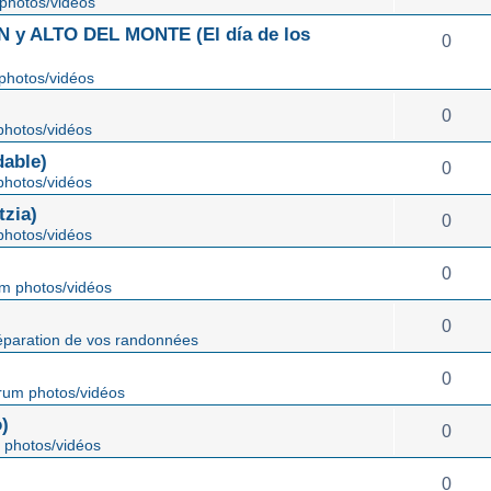
photos/vidéos
 ALTO DEL MONTE (El día de los
0
photos/vidéos
0
hotos/vidéos
able)
0
hotos/vidéos
zia)
0
hotos/vidéos
0
m photos/vidéos
0
éparation de vos randonnées
0
rum photos/vidéos
)
0
 photos/vidéos
0