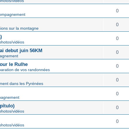
hotos/vidéos
0
ompagnement
0
ions sur la montagne
)
0
hotos/vidéos
mai debut juin 56KM
0
agnement
our le Rulhe
0
paration de vos randonnées
0
ent dans les Pyrénées
0
pagnement
ítulo)
0
hotos/vidéos
0
hotos/vidéos