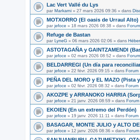
Lac Vert Vallé du Lys
par
Markami
»
27 mars 2026 09:36
» dans
Dis
MOTXORRO (El oasis de Urraul Alto)
par
jefoce
»
18 mars 2026 08:38
» dans
Forum
Refuge de Bastan
par
LyneG
»
06 mars 2026 02:06
» dans
Héber
ASTOTAGAÑA y GAINTZAMENDI (Basq
par
jefoce
»
02 mars 2026 08:52
» dans
Forum
BELDARREGI (Un día para reconcilia
par
jefoce
»
22 févr. 2026 09:15
» dans
Forum 
PEÑA DEL MORO y EL MAZO (Pista y 
par
jefoce
»
02 févr. 2026 08:32
» dans
Forum 
AKOZPE y ARRANOKO HARRIA (Sorpre
par
jefoce
»
21 janv. 2026 08:59
» dans
Forum 
EKOIEN (En un extremo del Perdón)
par
jefoce
»
19 janv. 2026 11:11
» dans
Forum 
BASAGAR, MONTE JULIO y ALTO DE L
par
jefoce
»
12 janv. 2026 08:36
» dans
Forum 
SANJUANBURU, GAZUMETXIKI, OTAGA