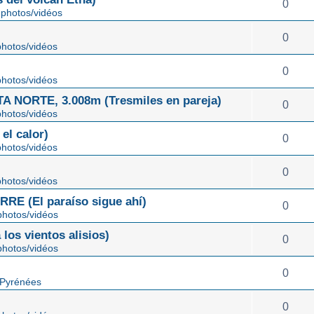
0
photos/vidéos
0
hotos/vidéos
0
hotos/vidéos
NORTE, 3.008m (Tresmiles en pareja)
0
hotos/vidéos
el calor)
0
hotos/vidéos
0
hotos/vidéos
E (El paraíso sigue ahí)
0
hotos/vidéos
os vientos alisios)
0
hotos/vidéos
0
 Pyrénées
0