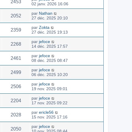
2453
02 janv. 2026 16:06
par
Nathan
2052
27 déc. 2025 20:10
par
Zokta
2359
27 déc. 2025 19:13
par
jefoce
2268
14 déc. 2025 17:57
par
jefoce
2461
08 déc. 2025 08:47
par
jefoce
2499
06 déc. 2025 10:20
par
jefoce
2506
19 nov. 2025 09:01
par
jefoce
2204
17 nov. 2025 09:22
par
ericle56
2028
15 nov. 2025 17:16
par
jefoce
2050
10 nov. 2025 08:44