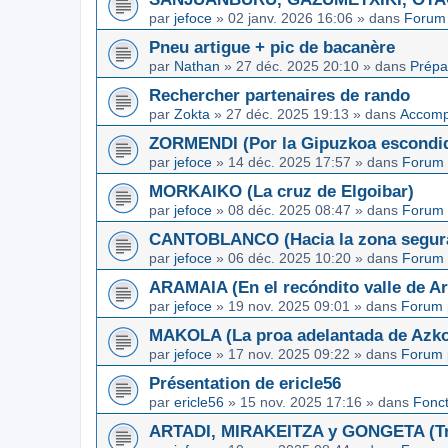
par
jefoce
»
02 janv. 2026 16:06
» dans
Forum 
Pneu artigue + pic de bacanère
par
Nathan
»
27 déc. 2025 20:10
» dans
Prépa
Rechercher partenaires de rando
par
Zokta
»
27 déc. 2025 19:13
» dans
Accom
ZORMENDI (Por la Gipuzkoa escondi
par
jefoce
»
14 déc. 2025 17:57
» dans
Forum 
MORKAIKO (La cruz de Elgoibar)
par
jefoce
»
08 déc. 2025 08:47
» dans
Forum 
CANTOBLANCO (Hacia la zona segur
par
jefoce
»
06 déc. 2025 10:20
» dans
Forum 
ARAMAIA (En el recóndito valle de Ar
par
jefoce
»
19 nov. 2025 09:01
» dans
Forum 
MAKOLA (La proa adelantada de Azkoi
par
jefoce
»
17 nov. 2025 09:22
» dans
Forum 
Présentation de ericle56
par
ericle56
»
15 nov. 2025 17:16
» dans
Fonc
ARTADI, MIRAKEITZA y GONGETA (Tre