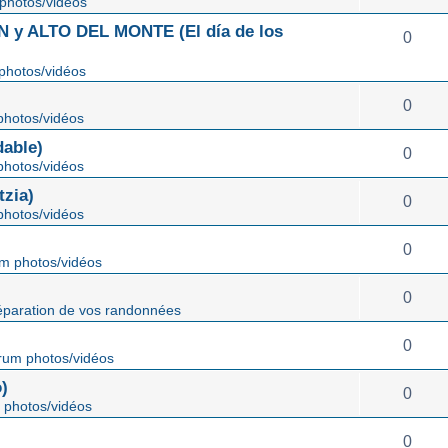
photos/vidéos
 ALTO DEL MONTE (El día de los
0
photos/vidéos
0
hotos/vidéos
able)
0
hotos/vidéos
zia)
0
hotos/vidéos
0
m photos/vidéos
0
éparation de vos randonnées
0
rum photos/vidéos
)
0
 photos/vidéos
0