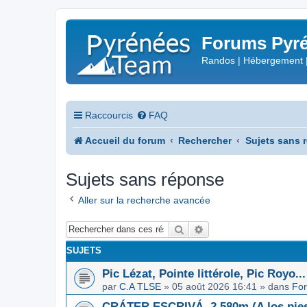
Forums Pyré
Randos | Hébergement 
Raccourcis
FAQ
Accueil du forum
Rechercher
Sujets sans 
Sujets sans réponse
Aller sur la recherche avancée
Rechercher
Recherche avancée
SUJETS
Pic Lézat, Pointe littérole, Pic Royo...
par
C.A TLSE
»
05 août 2026 16:41
» dans
For
CRÁTER ESCRIVÁ, 2.580m (A los pies