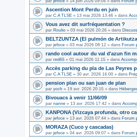
par
jefoce
»
14 juin 2026 09:04
» dans
Forum p
Ascention Mont Perdu en juin
par
C.A TLSE
»
13 mai 2026 13:46
» dans
Acc
Vous avez dit surfréquentation ?
par
Roulio
»
03 mai 2026 20:26
» dans
Discuss
BELTZUNTZA (El pulmón de Artikutza
par
jefoce
»
03 mai 2026 08:12
» dans
Forum p
rando cool autour du val d'azun fin 
par
red65
»
01 mai 2026 11:15
» dans
Accomp
Accès parking du pla de Las Peyres p
par
C.A TLSE
»
30 avr. 2026 16:00
» dans
Pré
pension plan ou san juan de plan
par
yoch
»
19 avr. 2026 20:15
» dans
Hébergem
Bivouacs à venir 11/66/09
par
nanne
»
13 avr. 2026 17:42
» dans
Accom
KANPONA (Vizcaya profunda, otro cap
par
jefoce
»
13 avr. 2026 07:44
» dans
Forum p
MORAZA (Cuco y cascadas)
par
jefoce
»
04 avr. 2026 09:07
» dans
Forum p