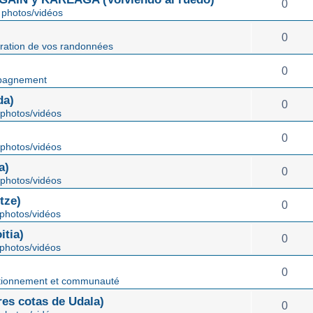
0
photos/vidéos
0
ration de vos randonnées
0
pagnement
da)
0
photos/vidéos
0
photos/vidéos
a)
0
photos/vidéos
tze)
0
photos/vidéos
tia)
0
photos/vidéos
0
tionnement et communauté
s cotas de Udala)
0