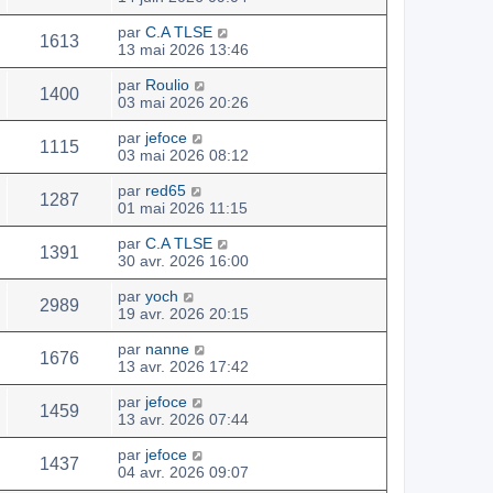
par
C.A TLSE
1613
13 mai 2026 13:46
par
Roulio
1400
03 mai 2026 20:26
par
jefoce
1115
03 mai 2026 08:12
par
red65
1287
01 mai 2026 11:15
par
C.A TLSE
1391
30 avr. 2026 16:00
par
yoch
2989
19 avr. 2026 20:15
par
nanne
1676
13 avr. 2026 17:42
par
jefoce
1459
13 avr. 2026 07:44
par
jefoce
1437
04 avr. 2026 09:07