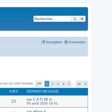
Rechercher
Recherche avancé
Inscription
Connexion
Page
1
sur
20
1
2
3
4
5
20
Suivant
né plus de 1000 résultats
…
VUES
DERNIER MESSAGE
par
C.A TLSE
23
05 août 2026 16:41
par
jefoce