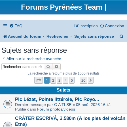
Forums Pyrénées Team |
FAQ
Inscription
Connexion
R
Accueil du forum
Rechercher
Sujets sans réponse
e
Sujets sans réponse
c
Aller sur la recherche avancée
h
Rechercher
Recherche avancée
e
La recherche a retourné plus de 1000 résultats
Page
1
sur
20
r
1
2
3
4
5
20
Suivant
…
c
Sujets
h
Pic Lézat, Pointe littérole, Pic Royo...
Dernier message par
C.A TLSE
«
05 août 2026 16:41
e
Publié dans
Forum photos/vidéos
r
CRÁTER ESCRIVÁ, 2.580m (A los pies del volcán
Etna)