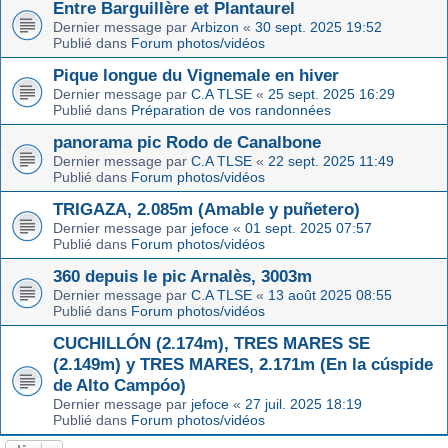
Entre Barguillère et Plantaurel
Dernier message par
Arbizon
«
30 sept. 2025 19:52
Publié dans
Forum photos/vidéos
Pique longue du Vignemale en hiver
Dernier message par
C.A TLSE
«
25 sept. 2025 16:29
Publié dans
Préparation de vos randonnées
panorama pic Rodo de Canalbone
Dernier message par
C.A TLSE
«
22 sept. 2025 11:49
Publié dans
Forum photos/vidéos
TRIGAZA, 2.085m (Amable y puñetero)
Dernier message par
jefoce
«
01 sept. 2025 07:57
Publié dans
Forum photos/vidéos
360 depuis le pic Arnalès, 3003m
Dernier message par
C.A TLSE
«
13 août 2025 08:55
Publié dans
Forum photos/vidéos
CUCHILLÓN (2.174m), TRES MARES SE
(2.149m) y TRES MARES, 2.171m (En la cúspide
de Alto Campóo)
Dernier message par
jefoce
«
27 juil. 2025 18:19
Publié dans
Forum photos/vidéos