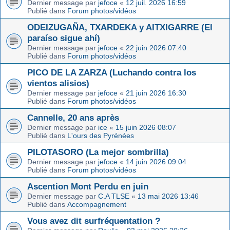
Dernier message par
jefoce
«
12 juil. 2026 16:59
Publié dans
Forum photos/vidéos
ODEIZUGAÑA, TXARDEKA y AITXIGARRE (El
paraíso sigue ahí)
Dernier message par
jefoce
«
22 juin 2026 07:40
Publié dans
Forum photos/vidéos
PICO DE LA ZARZA (Luchando contra los
vientos alisios)
Dernier message par
jefoce
«
21 juin 2026 16:30
Publié dans
Forum photos/vidéos
Cannelle, 20 ans après
Dernier message par
ice
«
15 juin 2026 08:07
Publié dans
L'ours des Pyrénées
PILOTASORO (La mejor sombrilla)
Dernier message par
jefoce
«
14 juin 2026 09:04
Publié dans
Forum photos/vidéos
Ascention Mont Perdu en juin
Dernier message par
C.A TLSE
«
13 mai 2026 13:46
Publié dans
Accompagnement
Vous avez dit surfréquentation ?