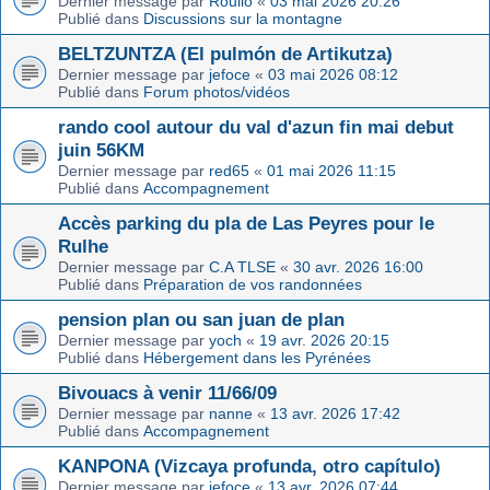
Dernier message par
Roulio
«
03 mai 2026 20:26
Publié dans
Discussions sur la montagne
BELTZUNTZA (El pulmón de Artikutza)
Dernier message par
jefoce
«
03 mai 2026 08:12
Publié dans
Forum photos/vidéos
rando cool autour du val d'azun fin mai debut
juin 56KM
Dernier message par
red65
«
01 mai 2026 11:15
Publié dans
Accompagnement
Accès parking du pla de Las Peyres pour le
Rulhe
Dernier message par
C.A TLSE
«
30 avr. 2026 16:00
Publié dans
Préparation de vos randonnées
pension plan ou san juan de plan
Dernier message par
yoch
«
19 avr. 2026 20:15
Publié dans
Hébergement dans les Pyrénées
Bivouacs à venir 11/66/09
Dernier message par
nanne
«
13 avr. 2026 17:42
Publié dans
Accompagnement
KANPONA (Vizcaya profunda, otro capítulo)
Dernier message par
jefoce
«
13 avr. 2026 07:44