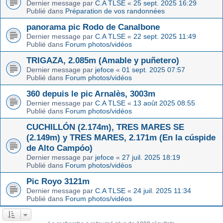
Dernier message par
C.A TLSE
«
25 sept. 2025 16:29
Publié dans
Préparation de vos randonnées
panorama pic Rodo de Canalbone
Dernier message par
C.A TLSE
«
22 sept. 2025 11:49
Publié dans
Forum photos/vidéos
TRIGAZA, 2.085m (Amable y puñetero)
Dernier message par
jefoce
«
01 sept. 2025 07:57
Publié dans
Forum photos/vidéos
360 depuis le pic Arnalès, 3003m
Dernier message par
C.A TLSE
«
13 août 2025 08:55
Publié dans
Forum photos/vidéos
CUCHILLÓN (2.174m), TRES MARES SE
(2.149m) y TRES MARES, 2.171m (En la cúspide
de Alto Campóo)
Dernier message par
jefoce
«
27 juil. 2025 18:19
Publié dans
Forum photos/vidéos
Pic Royo 3121m
Dernier message par
C.A TLSE
«
24 juil. 2025 11:34
Publié dans
Forum photos/vidéos