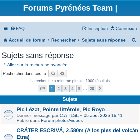
Forums Pyrénées Team |
FAQ
Inscription
Connexion
R
Accueil du forum
Rechercher
Sujets sans réponse
e
Sujets sans réponse
c
Aller sur la recherche avancée
h
Rechercher
Recherche avancée
e
La recherche a retourné plus de 1000 résultats
Page
1
sur
20
r
1
2
3
4
5
20
Suivant
…
c
Sujets
h
Pic Lézat, Pointe littérole, Pic Royo...
Dernier message par
C.A TLSE
«
05 août 2026 16:41
e
Publié dans
Forum photos/vidéos
r
CRÁTER ESCRIVÁ, 2.580m (A los pies del volcán
Etna)