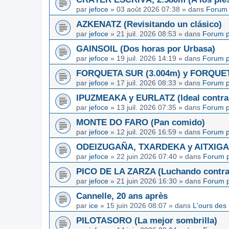
par
jefoce
»
03 août 2026 07:38
» dans
Forum 
AZKENATZ (Revisitando un clásico)
par
jefoce
»
21 juil. 2026 08:53
» dans
Forum p
GAINSOIL (Dos horas por Urbasa)
par
jefoce
»
19 juil. 2026 14:19
» dans
Forum p
FORQUETA SUR (3.004m) y FORQUETA 
par
jefoce
»
17 juil. 2026 08:33
» dans
Forum p
IPUZMEAKA y EURLATZ (Ideal contra 
par
jefoce
»
13 juil. 2026 07:35
» dans
Forum p
MONTE DO FARO (Pan comido)
par
jefoce
»
12 juil. 2026 16:59
» dans
Forum p
ODEIZUGAÑA, TXARDEKA y AITXIGARR
par
jefoce
»
22 juin 2026 07:40
» dans
Forum p
PICO DE LA ZARZA (Luchando contra l
par
jefoce
»
21 juin 2026 16:30
» dans
Forum p
Cannelle, 20 ans après
par
ice
»
15 juin 2026 08:07
» dans
L'ours des
PILOTASORO (La mejor sombrilla)