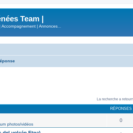
nées Team |
| Accompagnement | Annonces...
réponse
La recherche a retour
RÉPONSES
0
um photos/vidéos
 del volcán Etna)