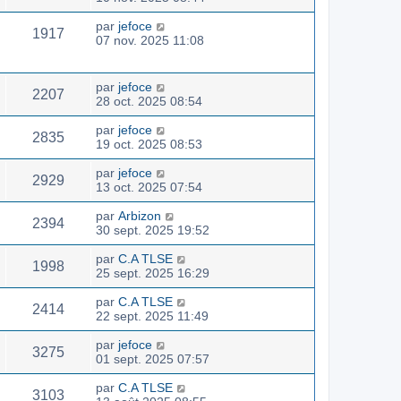
par
jefoce
1917
07 nov. 2025 11:08
par
jefoce
2207
28 oct. 2025 08:54
par
jefoce
2835
19 oct. 2025 08:53
par
jefoce
2929
13 oct. 2025 07:54
par
Arbizon
2394
30 sept. 2025 19:52
par
C.A TLSE
1998
25 sept. 2025 16:29
par
C.A TLSE
2414
22 sept. 2025 11:49
par
jefoce
3275
01 sept. 2025 07:57
par
C.A TLSE
3103