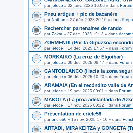
par
jefoce
»
02 janv. 2026 16:06
» dans
Forum 
Pneu artigue + pic de bacanère
par
Nathan
»
27 déc. 2025 20:10
» dans
Prépa
Rechercher partenaires de rando
par
Zokta
»
27 déc. 2025 19:13
» dans
Accom
ZORMENDI (Por la Gipuzkoa escondi
par
jefoce
»
14 déc. 2025 17:57
» dans
Forum 
MORKAIKO (La cruz de Elgoibar)
par
jefoce
»
08 déc. 2025 08:47
» dans
Forum 
CANTOBLANCO (Hacia la zona segur
par
jefoce
»
06 déc. 2025 10:20
» dans
Forum 
ARAMAIA (En el recóndito valle de Ar
par
jefoce
»
19 nov. 2025 09:01
» dans
Forum 
MAKOLA (La proa adelantada de Azkoi
par
jefoce
»
17 nov. 2025 09:22
» dans
Forum 
Présentation de ericle56
par
ericle56
»
15 nov. 2025 17:16
» dans
Fonc
ARTADI, MIRAKEITZA y GONGETA (Tre