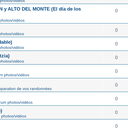
photos/vidéos
 ALTO DEL MONTE (El día de los
0
photos/vidéos
0
hotos/vidéos
able)
0
hotos/vidéos
zia)
0
hotos/vidéos
0
m photos/vidéos
0
éparation de vos randonnées
0
rum photos/vidéos
)
0
 photos/vidéos
0