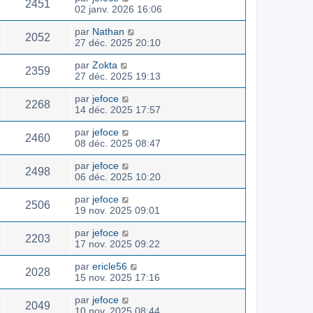
2451
02 janv. 2026 16:06
par
Nathan
2052
27 déc. 2025 20:10
par
Zokta
2359
27 déc. 2025 19:13
par
jefoce
2268
14 déc. 2025 17:57
par
jefoce
2460
08 déc. 2025 08:47
par
jefoce
2498
06 déc. 2025 10:20
par
jefoce
2506
19 nov. 2025 09:01
par
jefoce
2203
17 nov. 2025 09:22
par
ericle56
2028
15 nov. 2025 17:16
par
jefoce
2049
10 nov. 2025 08:44