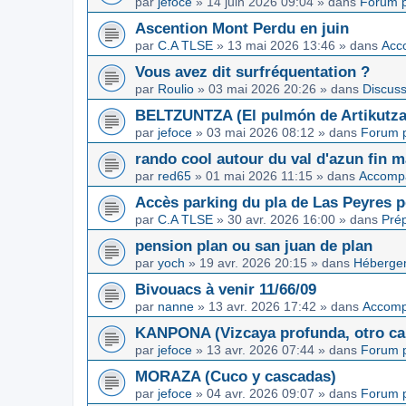
par
jefoce
»
14 juin 2026 09:04
» dans
Forum p
Ascention Mont Perdu en juin
par
C.A TLSE
»
13 mai 2026 13:46
» dans
Acc
Vous avez dit surfréquentation ?
par
Roulio
»
03 mai 2026 20:26
» dans
Discuss
BELTZUNTZA (El pulmón de Artikutza
par
jefoce
»
03 mai 2026 08:12
» dans
Forum p
rando cool autour du val d'azun fin 
par
red65
»
01 mai 2026 11:15
» dans
Accomp
Accès parking du pla de Las Peyres p
par
C.A TLSE
»
30 avr. 2026 16:00
» dans
Pré
pension plan ou san juan de plan
par
yoch
»
19 avr. 2026 20:15
» dans
Hébergem
Bivouacs à venir 11/66/09
par
nanne
»
13 avr. 2026 17:42
» dans
Accom
KANPONA (Vizcaya profunda, otro cap
par
jefoce
»
13 avr. 2026 07:44
» dans
Forum p
MORAZA (Cuco y cascadas)
par
jefoce
»
04 avr. 2026 09:07
» dans
Forum p