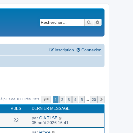
Rechercher
Recherche avancé
Inscription
Connexion
Page
1
sur
20
1
2
3
4
5
20
Suivant
né plus de 1000 résultats
…
VUES
DERNIER MESSAGE
par
C.A TLSE
22
05 août 2026 16:41
par
jefoce