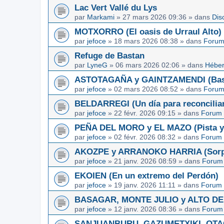
Lac Vert Vallé du Lys
par
Markami
»
27 mars 2026 09:36
» dans
Dis
MOTXORRO (El oasis de Urraul Alto)
par
jefoce
»
18 mars 2026 08:38
» dans
Forum
Refuge de Bastan
par
LyneG
»
06 mars 2026 02:06
» dans
Héber
ASTOTAGAÑA y GAINTZAMENDI (Basq
par
jefoce
»
02 mars 2026 08:52
» dans
Forum
BELDARREGI (Un día para reconcilia
par
jefoce
»
22 févr. 2026 09:15
» dans
Forum 
PEÑA DEL MORO y EL MAZO (Pista y 
par
jefoce
»
02 févr. 2026 08:32
» dans
Forum 
AKOZPE y ARRANOKO HARRIA (Sorpre
par
jefoce
»
21 janv. 2026 08:59
» dans
Forum 
EKOIEN (En un extremo del Perdón)
par
jefoce
»
19 janv. 2026 11:11
» dans
Forum 
BASAGAR, MONTE JULIO y ALTO DE L
par
jefoce
»
12 janv. 2026 08:36
» dans
Forum 
SANJUANBURU, GAZUMETXIKI, OTAGA