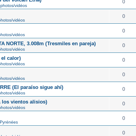
0
photos/vidéos
0
hotos/vidéos
0
hotos/vidéos
NORTE, 3.008m (Tresmiles en pareja)
0
hotos/vidéos
el calor)
0
hotos/vidéos
0
hotos/vidéos
E (El paraíso sigue ahí)
0
hotos/vidéos
os vientos alisios)
0
hotos/vidéos
0
 Pyrénées
0