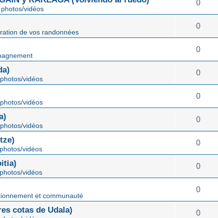
0
photos/vidéos
0
ration de vos randonnées
0
pagnement
da)
0
photos/vidéos
0
photos/vidéos
a)
0
photos/vidéos
tze)
0
photos/vidéos
tia)
0
photos/vidéos
0
tionnement et communauté
s cotas de Udala)
0