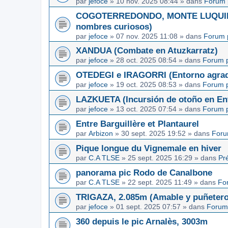
par
jefoce
»
10 nov. 2025 08:44
» dans
Forum 
COGOTERREDONDO, MONTE LUQUIN y
nombres curiosos)
par
jefoce
»
07 nov. 2025 11:08
» dans
Forum 
XANDUA (Combate en Atuzkarratz)
par
jefoce
»
28 oct. 2025 08:54
» dans
Forum p
OTEDEGI e IRAGORRI (Entorno agrad
par
jefoce
»
19 oct. 2025 08:53
» dans
Forum p
LAZKUETA (Incursión de otoño en Ent
par
jefoce
»
13 oct. 2025 07:54
» dans
Forum p
Entre Barguillère et Plantaurel
par
Arbizon
»
30 sept. 2025 19:52
» dans
Foru
Pique longue du Vignemale en hiver
par
C.A TLSE
»
25 sept. 2025 16:29
» dans
Pr
panorama pic Rodo de Canalbone
par
C.A TLSE
»
22 sept. 2025 11:49
» dans
Fo
TRIGAZA, 2.085m (Amable y puñetero
par
jefoce
»
01 sept. 2025 07:57
» dans
Forum
360 depuis le pic Arnalès, 3003m