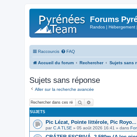
Forums Pyré
Randos | Hébergement 
Raccourcis
FAQ
Accueil du forum
Rechercher
Sujets sans 
Sujets sans réponse
Aller sur la recherche avancée
Rechercher
Recherche avancée
SUJETS
Pic Lézat, Pointe littérole, Pic Royo...
par
C.A TLSE
»
05 août 2026 16:41
» dans
For
CRÁTER ESCRIVÁ, 2.580m (A los pies