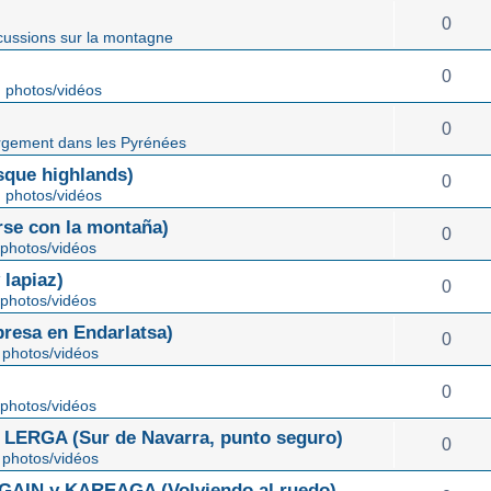
0
cussions sur la montagne
0
 photos/vidéos
0
gement dans les Pyrénées
ue highlands)
0
 photos/vidéos
rse con la montaña)
0
photos/vidéos
lapiaz)
0
photos/vidéos
sa en Endarlatsa)
0
photos/vidéos
0
photos/vidéos
ERGA (Sur de Navarra, punto seguro)
0
photos/vidéos
IN y KAREAGA (Volviendo al ruedo)