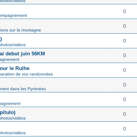
hotos/vidéos
0
ompagnement
0
ions sur la montagne
)
0
hotos/vidéos
mai debut juin 56KM
0
agnement
our le Rulhe
0
paration de vos randonnées
0
ent dans les Pyrénées
0
pagnement
ítulo)
0
hotos/vidéos
0
hotos/vidéos