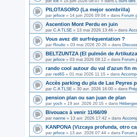
par
ice
»
15 juin 2026 08:07
» dans
L'ours des
PILOTASORO (La mejor sombrilla)
par
jefoce
»
14 juin 2026 09:04
» dans
Forum p
Ascention Mont Perdu en juin
par
C.A TLSE
»
13 mai 2026 13:46
» dans
Acc
Vous avez dit surfréquentation ?
par
Roulio
»
03 mai 2026 20:26
» dans
Discuss
BELTZUNTZA (El pulmón de Artikutza
par
jefoce
»
03 mai 2026 08:12
» dans
Forum p
rando cool autour du val d'azun fin 
par
red65
»
01 mai 2026 11:15
» dans
Accomp
Accès parking du pla de Las Peyres p
par
C.A TLSE
»
30 avr. 2026 16:00
» dans
Pré
pension plan ou san juan de plan
par
yoch
»
19 avr. 2026 20:15
» dans
Hébergem
Bivouacs à venir 11/66/09
par
nanne
»
13 avr. 2026 17:42
» dans
Accom
KANPONA (Vizcaya profunda, otro cap
par
jefoce
»
13 avr. 2026 07:44
» dans
Forum p