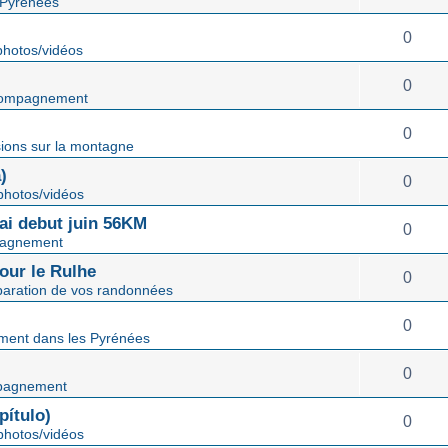
 Pyrénées
0
hotos/vidéos
0
ompagnement
0
ions sur la montagne
)
0
hotos/vidéos
mai debut juin 56KM
0
agnement
our le Rulhe
0
paration de vos randonnées
0
ent dans les Pyrénées
0
pagnement
ítulo)
0
hotos/vidéos