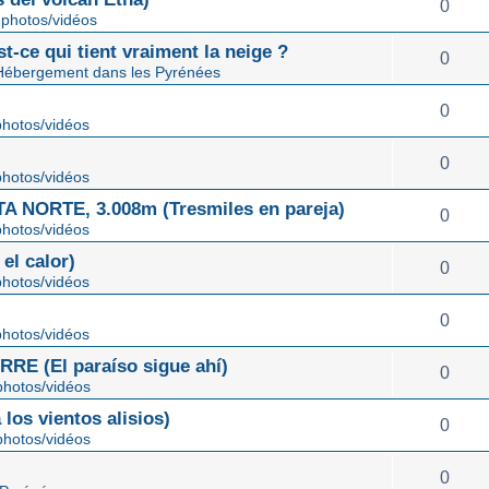
0
photos/vidéos
st-ce qui tient vraiment la neige ?
0
Hébergement dans les Pyrénées
0
hotos/vidéos
0
hotos/vidéos
NORTE, 3.008m (Tresmiles en pareja)
0
hotos/vidéos
el calor)
0
hotos/vidéos
0
hotos/vidéos
E (El paraíso sigue ahí)
0
hotos/vidéos
os vientos alisios)
0
hotos/vidéos
0