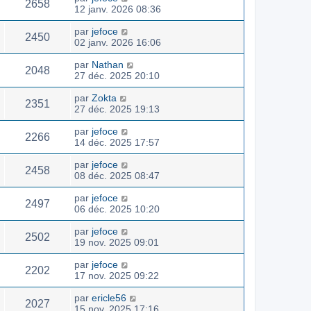
2658
12 janv. 2026 08:36
par
jefoce
2450
02 janv. 2026 16:06
par
Nathan
2048
27 déc. 2025 20:10
par
Zokta
2351
27 déc. 2025 19:13
par
jefoce
2266
14 déc. 2025 17:57
par
jefoce
2458
08 déc. 2025 08:47
par
jefoce
2497
06 déc. 2025 10:20
par
jefoce
2502
19 nov. 2025 09:01
par
jefoce
2202
17 nov. 2025 09:22
par
ericle56
2027
15 nov. 2025 17:16