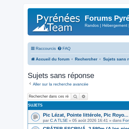
Forums Pyré
Randos | Hébergement 
Raccourcis
FAQ
Accueil du forum
Rechercher
Sujets sans 
Sujets sans réponse
Aller sur la recherche avancée
Rechercher
Recherche avancée
SUJETS
Pic Lézat, Pointe littérole, Pic Royo...
par
C.A TLSE
»
05 août 2026 16:41
» dans
For
CRÁTER ESCRIVÁ, 2.580m (A los pies