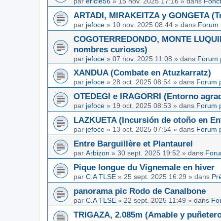
par
ericle56
»
15 nov. 2025 17:16
» dans
Fonc
ARTADI, MIRAKEITZA y GONGETA (Tre
par
jefoce
»
10 nov. 2025 08:44
» dans
Forum 
COGOTERREDONDO, MONTE LUQUIN y
nombres curiosos)
par
jefoce
»
07 nov. 2025 11:08
» dans
Forum 
XANDUA (Combate en Atuzkarratz)
par
jefoce
»
28 oct. 2025 08:54
» dans
Forum p
OTEDEGI e IRAGORRI (Entorno agrad
par
jefoce
»
19 oct. 2025 08:53
» dans
Forum p
LAZKUETA (Incursión de otoño en Ent
par
jefoce
»
13 oct. 2025 07:54
» dans
Forum p
Entre Barguillère et Plantaurel
par
Arbizon
»
30 sept. 2025 19:52
» dans
Foru
Pique longue du Vignemale en hiver
par
C.A TLSE
»
25 sept. 2025 16:29
» dans
Pr
panorama pic Rodo de Canalbone
par
C.A TLSE
»
22 sept. 2025 11:49
» dans
Fo
TRIGAZA, 2.085m (Amable y puñetero