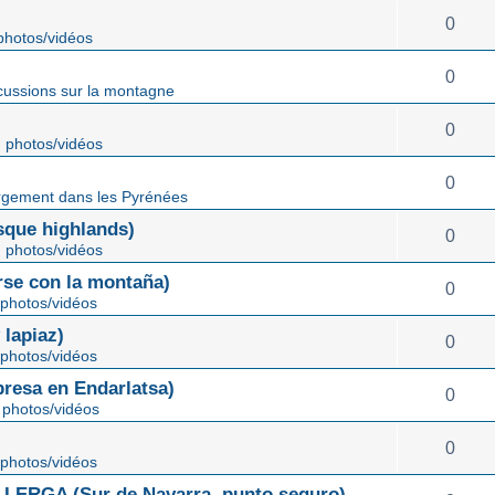
0
hotos/vidéos
0
cussions sur la montagne
0
 photos/vidéos
0
gement dans les Pyrénées
ue highlands)
0
 photos/vidéos
rse con la montaña)
0
photos/vidéos
lapiaz)
0
photos/vidéos
sa en Endarlatsa)
0
photos/vidéos
0
photos/vidéos
ERGA (Sur de Navarra, punto seguro)