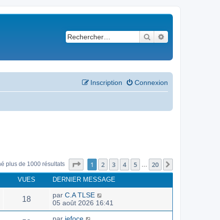
Rechercher
Recherche avancé
Inscription
Connexion
Page
1
sur
20
1
2
3
4
5
20
Suivant
né plus de 1000 résultats
…
VUES
DERNIER MESSAGE
par
C.A TLSE
18
05 août 2026 16:41
par
jefoce