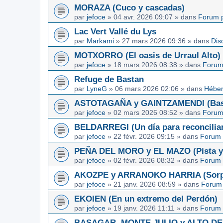
MORAZA (Cuco y cascadas)
par
jefoce
»
04 avr. 2026 09:07
» dans
Forum p
Lac Vert Vallé du Lys
par
Markami
»
27 mars 2026 09:36
» dans
Dis
MOTXORRO (El oasis de Urraul Alto)
par
jefoce
»
18 mars 2026 08:38
» dans
Forum
Refuge de Bastan
par
LyneG
»
06 mars 2026 02:06
» dans
Héber
ASTOTAGAÑA y GAINTZAMENDI (Basq
par
jefoce
»
02 mars 2026 08:52
» dans
Forum
BELDARREGI (Un día para reconcilia
par
jefoce
»
22 févr. 2026 09:15
» dans
Forum 
PEÑA DEL MORO y EL MAZO (Pista y 
par
jefoce
»
02 févr. 2026 08:32
» dans
Forum 
AKOZPE y ARRANOKO HARRIA (Sorpre
par
jefoce
»
21 janv. 2026 08:59
» dans
Forum 
EKOIEN (En un extremo del Perdón)
par
jefoce
»
19 janv. 2026 11:11
» dans
Forum 
BASAGAR, MONTE JULIO y ALTO DE L