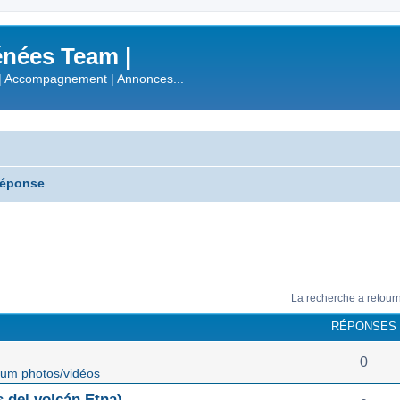
nées Team |
| Accompagnement | Annonces...
réponse
La recherche a retour
RÉPONSES
0
um photos/vidéos
 del volcán Etna)