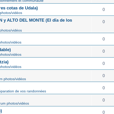
tionnement et communauté
s cotas de Udala)
0
photos/vidéos
 ALTO DEL MONTE (El día de los
0
photos/vidéos
0
hotos/vidéos
able)
0
hotos/vidéos
zia)
0
hotos/vidéos
0
m photos/vidéos
0
éparation de vos randonnées
0
rum photos/vidéos
)
0