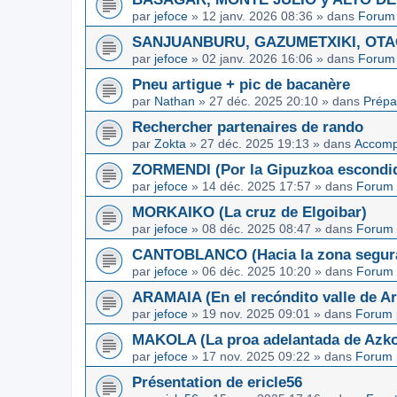
par
jefoce
»
12 janv. 2026 08:36
» dans
Forum 
SANJUANBURU, GAZUMETXIKI, OTAGA
par
jefoce
»
02 janv. 2026 16:06
» dans
Forum 
Pneu artigue + pic de bacanère
par
Nathan
»
27 déc. 2025 20:10
» dans
Prépa
Rechercher partenaires de rando
par
Zokta
»
27 déc. 2025 19:13
» dans
Accom
ZORMENDI (Por la Gipuzkoa escondi
par
jefoce
»
14 déc. 2025 17:57
» dans
Forum 
MORKAIKO (La cruz de Elgoibar)
par
jefoce
»
08 déc. 2025 08:47
» dans
Forum 
CANTOBLANCO (Hacia la zona segur
par
jefoce
»
06 déc. 2025 10:20
» dans
Forum 
ARAMAIA (En el recóndito valle de Ar
par
jefoce
»
19 nov. 2025 09:01
» dans
Forum 
MAKOLA (La proa adelantada de Azkoi
par
jefoce
»
17 nov. 2025 09:22
» dans
Forum 
Présentation de ericle56