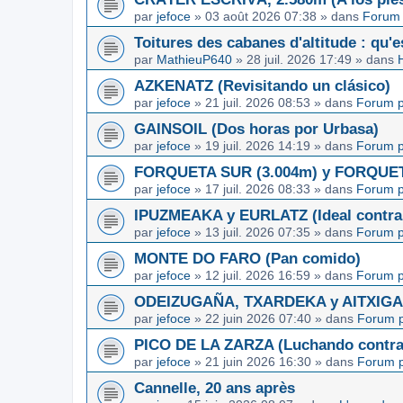
par
jefoce
»
03 août 2026 07:38
» dans
Forum 
Toitures des cabanes d'altitude : qu'e
par
MathieuP640
»
28 juil. 2026 17:49
» dans
AZKENATZ (Revisitando un clásico)
par
jefoce
»
21 juil. 2026 08:53
» dans
Forum p
GAINSOIL (Dos horas por Urbasa)
par
jefoce
»
19 juil. 2026 14:19
» dans
Forum p
FORQUETA SUR (3.004m) y FORQUETA 
par
jefoce
»
17 juil. 2026 08:33
» dans
Forum p
IPUZMEAKA y EURLATZ (Ideal contra 
par
jefoce
»
13 juil. 2026 07:35
» dans
Forum p
MONTE DO FARO (Pan comido)
par
jefoce
»
12 juil. 2026 16:59
» dans
Forum p
ODEIZUGAÑA, TXARDEKA y AITXIGARR
par
jefoce
»
22 juin 2026 07:40
» dans
Forum p
PICO DE LA ZARZA (Luchando contra l
par
jefoce
»
21 juin 2026 16:30
» dans
Forum p
Cannelle, 20 ans après