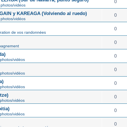
0
photos/vidéos
IN y KAREAGA (Volviendo al ruedo)
0
photos/vidéos
0
ration de vos randonnées
0
pagnement
da)
0
photos/vidéos
0
photos/vidéos
a)
0
photos/vidéos
tze)
0
photos/vidéos
tia)
0
photos/vidéos
0