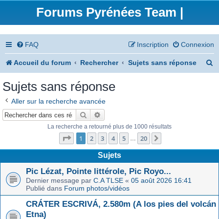
Forums Pyrénées Team |
FAQ
Inscription
Connexion
R
Accueil du forum
Rechercher
Sujets sans réponse
e
Sujets sans réponse
c
Aller sur la recherche avancée
h
Rechercher
Recherche avancée
e
La recherche a retourné plus de 1000 résultats
Page
1
sur
20
r
1
2
3
4
5
20
Suivant
…
c
Sujets
h
Pic Lézat, Pointe littérole, Pic Royo...
Dernier message par
C.A TLSE
«
05 août 2026 16:41
e
Publié dans
Forum photos/vidéos
r
CRÁTER ESCRIVÁ, 2.580m (A los pies del volcán
Etna)