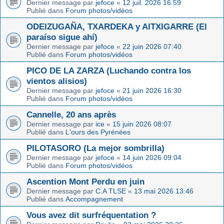
Dernier message par
jefoce
«
12 juil. 2026 16:59
Publié dans
Forum photos/vidéos
ODEIZUGAÑA, TXARDEKA y AITXIGARRE (El
paraíso sigue ahí)
Dernier message par
jefoce
«
22 juin 2026 07:40
Publié dans
Forum photos/vidéos
PICO DE LA ZARZA (Luchando contra los
vientos alisios)
Dernier message par
jefoce
«
21 juin 2026 16:30
Publié dans
Forum photos/vidéos
Cannelle, 20 ans après
Dernier message par
ice
«
15 juin 2026 08:07
Publié dans
L'ours des Pyrénées
PILOTASORO (La mejor sombrilla)
Dernier message par
jefoce
«
14 juin 2026 09:04
Publié dans
Forum photos/vidéos
Ascention Mont Perdu en juin
Dernier message par
C.A TLSE
«
13 mai 2026 13:46
Publié dans
Accompagnement
Vous avez dit surfréquentation ?