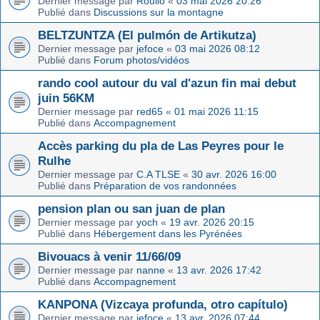
Dernier message par
Roulio
«
03 mai 2026 20:26
Publié dans
Discussions sur la montagne
BELTZUNTZA (El pulmón de Artikutza)
Dernier message par
jefoce
«
03 mai 2026 08:12
Publié dans
Forum photos/vidéos
rando cool autour du val d'azun fin mai debut
juin 56KM
Dernier message par
red65
«
01 mai 2026 11:15
Publié dans
Accompagnement
Accès parking du pla de Las Peyres pour le
Rulhe
Dernier message par
C.A TLSE
«
30 avr. 2026 16:00
Publié dans
Préparation de vos randonnées
pension plan ou san juan de plan
Dernier message par
yoch
«
19 avr. 2026 20:15
Publié dans
Hébergement dans les Pyrénées
Bivouacs à venir 11/66/09
Dernier message par
nanne
«
13 avr. 2026 17:42
Publié dans
Accompagnement
KANPONA (Vizcaya profunda, otro capítulo)
Dernier message par
jefoce
«
13 avr. 2026 07:44