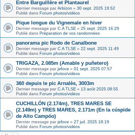
Entre Barguillère et Plantaurel
Dernier message par
Arbizon
«
30 sept. 2025 19:52
Publié dans
Forum photos/vidéos
Pique longue du Vignemale en hiver
Dernier message par
C.A TLSE
«
25 sept. 2025 16:29
Publié dans
Préparation de vos randonnées
panorama pic Rodo de Canalbone
Dernier message par
C.A TLSE
«
22 sept. 2025 11:49
Publié dans
Forum photos/vidéos
TRIGAZA, 2.085m (Amable y puñetero)
Dernier message par
jefoce
«
01 sept. 2025 07:57
Publié dans
Forum photos/vidéos
360 depuis le pic Arnalès, 3003m
Dernier message par
C.A TLSE
«
13 août 2025 08:55
Publié dans
Forum photos/vidéos
CUCHILLÓN (2.174m), TRES MARES SE
(2.149m) y TRES MARES, 2.171m (En la cúspide
de Alto Campóo)
Dernier message par
jefoce
«
27 juil. 2025 18:19
Publié dans
Forum photos/vidéos