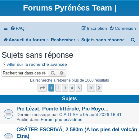
Forums Pyrénées Team |
FAQ
Inscription
Connexion
R
Accueil du forum
Rechercher
Sujets sans réponse
e
Sujets sans réponse
c
Aller sur la recherche avancée
h
Rechercher
Recherche avancée
e
La recherche a retourné plus de 1000 résultats
Page
1
sur
20
r
1
2
3
4
5
20
Suivant
…
c
Sujets
h
Pic Lézat, Pointe littérole, Pic Royo...
Dernier message par
C.A TLSE
«
05 août 2026 16:41
e
Publié dans
Forum photos/vidéos
r
CRÁTER ESCRIVÁ, 2.580m (A los pies del volcán
Etna)