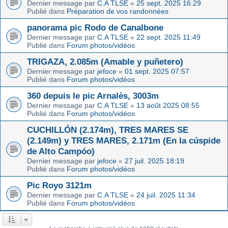
Dernier message par
C.A TLSE
«
25 sept. 2025 16:29
Publié dans
Préparation de vos randonnées
panorama pic Rodo de Canalbone
Dernier message par
C.A TLSE
«
22 sept. 2025 11:49
Publié dans
Forum photos/vidéos
TRIGAZA, 2.085m (Amable y puñetero)
Dernier message par
jefoce
«
01 sept. 2025 07:57
Publié dans
Forum photos/vidéos
360 depuis le pic Arnalès, 3003m
Dernier message par
C.A TLSE
«
13 août 2025 08:55
Publié dans
Forum photos/vidéos
CUCHILLÓN (2.174m), TRES MARES SE
(2.149m) y TRES MARES, 2.171m (En la cúspide
de Alto Campóo)
Dernier message par
jefoce
«
27 juil. 2025 18:19
Publié dans
Forum photos/vidéos
Pic Royo 3121m
Dernier message par
C.A TLSE
«
24 juil. 2025 11:34
Publié dans
Forum photos/vidéos