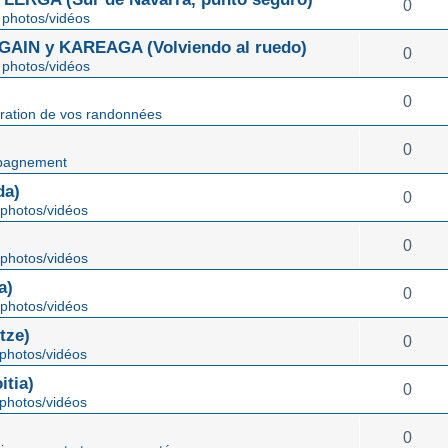
0
photos/vidéos
IN y KAREAGA (Volviendo al ruedo)
0
photos/vidéos
0
ration de vos randonnées
0
pagnement
da)
0
photos/vidéos
0
photos/vidéos
a)
0
photos/vidéos
tze)
0
photos/vidéos
tia)
0
photos/vidéos
0