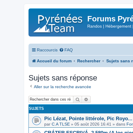
Forums Pyré
Randos | Hébergement 
Raccourcis
FAQ
Accueil du forum
Rechercher
Sujets sans 
Sujets sans réponse
Aller sur la recherche avancée
Rechercher
Recherche avancée
SUJETS
Pic Lézat, Pointe littérole, Pic Royo...
par
C.A TLSE
»
05 août 2026 16:41
» dans
For
CRÁTER ESCRIVÁ, 2.580m (A los pies