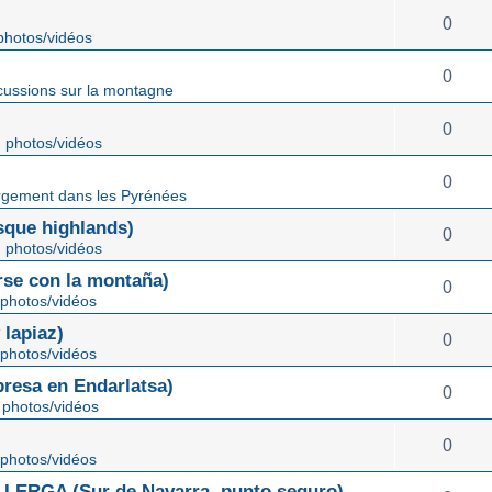
0
hotos/vidéos
0
cussions sur la montagne
0
 photos/vidéos
0
gement dans les Pyrénées
ue highlands)
0
 photos/vidéos
rse con la montaña)
0
photos/vidéos
lapiaz)
0
photos/vidéos
sa en Endarlatsa)
0
photos/vidéos
0
photos/vidéos
ERGA (Sur de Navarra, punto seguro)