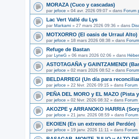
MORAZA (Cuco y cascadas)
par
jefoce
»
04 avr. 2026 09:07
» dans
Forum p
Lac Vert Vallé du Lys
par
Markami
»
27 mars 2026 09:36
» dans
Dis
MOTXORRO (El oasis de Urraul Alto)
par
jefoce
»
18 mars 2026 08:38
» dans
Forum
Refuge de Bastan
par
LyneG
»
06 mars 2026 02:06
» dans
Héber
ASTOTAGAÑA y GAINTZAMENDI (Basq
par
jefoce
»
02 mars 2026 08:52
» dans
Forum
BELDARREGI (Un día para reconcilia
par
jefoce
»
22 févr. 2026 09:15
» dans
Forum 
PEÑA DEL MORO y EL MAZO (Pista y 
par
jefoce
»
02 févr. 2026 08:32
» dans
Forum 
AKOZPE y ARRANOKO HARRIA (Sorpre
par
jefoce
»
21 janv. 2026 08:59
» dans
Forum 
EKOIEN (En un extremo del Perdón)
par
jefoce
»
19 janv. 2026 11:11
» dans
Forum 
BASAGAR, MONTE JULIO y ALTO DE L