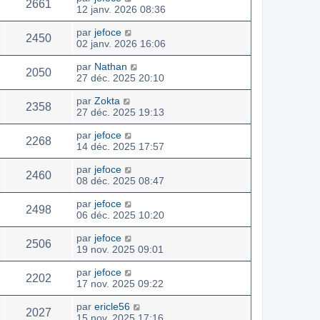
2661
12 janv. 2026 08:36
par
jefoce
2450
02 janv. 2026 16:06
par
Nathan
2050
27 déc. 2025 20:10
par
Zokta
2358
27 déc. 2025 19:13
par
jefoce
2268
14 déc. 2025 17:57
par
jefoce
2460
08 déc. 2025 08:47
par
jefoce
2498
06 déc. 2025 10:20
par
jefoce
2506
19 nov. 2025 09:01
par
jefoce
2202
17 nov. 2025 09:22
par
ericle56
2027
15 nov. 2025 17:16