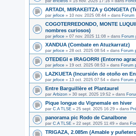
par
ericle56
»
15 nov. 2025 17:16
» dans
Fonc
ARTADI, MIRAKEITZA y GONGETA (Tre
par
jefoce
»
10 nov. 2025 08:44
» dans
Forum 
COGOTERREDONDO, MONTE LUQUIN y
nombres curiosos)
par
jefoce
»
07 nov. 2025 11:08
» dans
Forum 
XANDUA (Combate en Atuzkarratz)
par
jefoce
»
28 oct. 2025 08:54
» dans
Forum p
OTEDEGI e IRAGORRI (Entorno agrad
par
jefoce
»
19 oct. 2025 08:53
» dans
Forum p
LAZKUETA (Incursión de otoño en Ent
par
jefoce
»
13 oct. 2025 07:54
» dans
Forum p
Entre Barguillère et Plantaurel
par
Arbizon
»
30 sept. 2025 19:52
» dans
Foru
Pique longue du Vignemale en hiver
par
C.A TLSE
»
25 sept. 2025 16:29
» dans
Pr
panorama pic Rodo de Canalbone
par
C.A TLSE
»
22 sept. 2025 11:49
» dans
Fo
TRIGAZA, 2.085m (Amable y puñetero