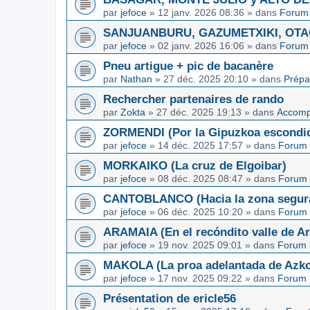
par
jefoce
»
12 janv. 2026 08:36
» dans
Forum 
SANJUANBURU, GAZUMETXIKI, OTAGA
par
jefoce
»
02 janv. 2026 16:06
» dans
Forum 
Pneu artigue + pic de bacanère
par
Nathan
»
27 déc. 2025 20:10
» dans
Prépa
Rechercher partenaires de rando
par
Zokta
»
27 déc. 2025 19:13
» dans
Accom
ZORMENDI (Por la Gipuzkoa escondi
par
jefoce
»
14 déc. 2025 17:57
» dans
Forum 
MORKAIKO (La cruz de Elgoibar)
par
jefoce
»
08 déc. 2025 08:47
» dans
Forum 
CANTOBLANCO (Hacia la zona segur
par
jefoce
»
06 déc. 2025 10:20
» dans
Forum 
ARAMAIA (En el recóndito valle de Ar
par
jefoce
»
19 nov. 2025 09:01
» dans
Forum 
MAKOLA (La proa adelantada de Azkoi
par
jefoce
»
17 nov. 2025 09:22
» dans
Forum 
Présentation de ericle56