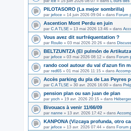
par
ice
»
15 juin 2026 08:07
» dans
L'ours des
PILOTASORO (La mejor sombrilla)
par
jefoce
»
14 juin 2026 09:04
» dans
Forum p
Ascention Mont Perdu en juin
par
C.A TLSE
»
13 mai 2026 13:46
» dans
Acc
Vous avez dit surfréquentation ?
par
Roulio
»
03 mai 2026 20:26
» dans
Discuss
BELTZUNTZA (El pulmón de Artikutza
par
jefoce
»
03 mai 2026 08:12
» dans
Forum p
rando cool autour du val d'azun fin 
par
red65
»
01 mai 2026 11:15
» dans
Accomp
Accès parking du pla de Las Peyres p
par
C.A TLSE
»
30 avr. 2026 16:00
» dans
Pré
pension plan ou san juan de plan
par
yoch
»
19 avr. 2026 20:15
» dans
Hébergem
Bivouacs à venir 11/66/09
par
nanne
»
13 avr. 2026 17:42
» dans
Accom
KANPONA (Vizcaya profunda, otro cap
par
jefoce
»
13 avr. 2026 07:44
» dans
Forum p