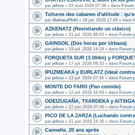
par
jefoce
»
03 août 2026 07:38
» dans
Forum 
Toitures des cabanes d'altitude : qu'e
par
MathieuP640
»
28 juil. 2026 17:49
» dans
AZKENATZ (Revisitando un clásico)
par
jefoce
»
21 juil. 2026 08:53
» dans
Forum p
GAINSOIL (Dos horas por Urbasa)
par
jefoce
»
19 juil. 2026 14:19
» dans
Forum p
FORQUETA SUR (3.004m) y FORQUETA 
par
jefoce
»
17 juil. 2026 08:33
» dans
Forum p
IPUZMEAKA y EURLATZ (Ideal contra 
par
jefoce
»
13 juil. 2026 07:35
» dans
Forum p
MONTE DO FARO (Pan comido)
par
jefoce
»
12 juil. 2026 16:59
» dans
Forum p
ODEIZUGAÑA, TXARDEKA y AITXIGARR
par
jefoce
»
22 juin 2026 07:40
» dans
Forum p
PICO DE LA ZARZA (Luchando contra l
par
jefoce
»
21 juin 2026 16:30
» dans
Forum p
Cannelle, 20 ans après