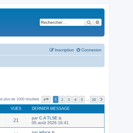
Rechercher
Recherche avancé
Inscription
Connexion
Page
1
sur
20
1
2
3
4
5
20
Suivant
né plus de 1000 résultats
…
VUES
DERNIER MESSAGE
par
C.A TLSE
21
05 août 2026 16:41
par
jefoce