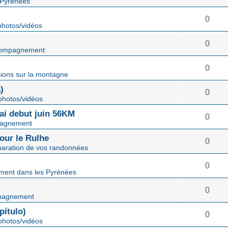
 Pyrénées
0
hotos/vidéos
0
ompagnement
0
ions sur la montagne
)
0
hotos/vidéos
mai debut juin 56KM
0
agnement
our le Rulhe
0
paration de vos randonnées
0
ent dans les Pyrénées
0
pagnement
ítulo)
0
hotos/vidéos