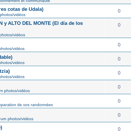
tionnement et communauté
s cotas de Udala)
0
photos/vidéos
 ALTO DEL MONTE (El día de los
0
photos/vidéos
0
hotos/vidéos
able)
0
hotos/vidéos
zia)
0
hotos/vidéos
0
m photos/vidéos
0
éparation de vos randonnées
0
rum photos/vidéos
)
0