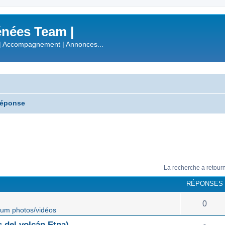
nées Team |
| Accompagnement | Annonces...
réponse
La recherche a retour
RÉPONSES
0
um photos/vidéos
 del volcán Etna)