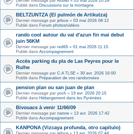
Dernier message par
Roulio
«
03 mai 2026 20:26
Publié dans
Discussions sur la montagne
BELTZUNTZA (El pulmón de Artikutza)
Dernier message par
jefoce
«
03 mai 2026 08:12
Publié dans
Forum photos/vidéos
rando cool autour du val d'azun fin mai debut
juin 56KM
Dernier message par
red65
«
01 mai 2026 11:15
Publié dans
Accompagnement
Accès parking du pla de Las Peyres pour le
Rulhe
Dernier message par
C.A TLSE
«
30 avr. 2026 16:00
Publié dans
Préparation de vos randonnées
pension plan ou san juan de plan
Dernier message par
yoch
«
19 avr. 2026 20:15
Publié dans
Hébergement dans les Pyrénées
Bivouacs à venir 11/66/09
Dernier message par
nanne
«
13 avr. 2026 17:42
Publié dans
Accompagnement
KANPONA (Vizcaya profunda, otro capítulo)
Dernier message par
jefoce
«
13 avr. 2026 07:44