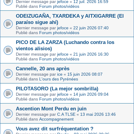
Dernier message par
jefoce
«
12 juil. 2026 16:59
Publié dans
Forum photos/vidéos
ODEIZUGAÑA, TXARDEKA y AITXIGARRE (El
paraíso sigue ahí)
Dernier message par
jefoce
«
22 juin 2026 07:40
Publié dans
Forum photos/vidéos
PICO DE LA ZARZA (Luchando contra los
vientos alisios)
Dernier message par
jefoce
«
21 juin 2026 16:30
Publié dans
Forum photos/vidéos
Cannelle, 20 ans après
Dernier message par
ice
«
15 juin 2026 08:07
Publié dans
L'ours des Pyrénées
PILOTASORO (La mejor sombrilla)
Dernier message par
jefoce
«
14 juin 2026 09:04
Publié dans
Forum photos/vidéos
Ascention Mont Perdu en juin
Dernier message par
C.A TLSE
«
13 mai 2026 13:46
Publié dans
Accompagnement
Vous avez dit surfréquentation ?