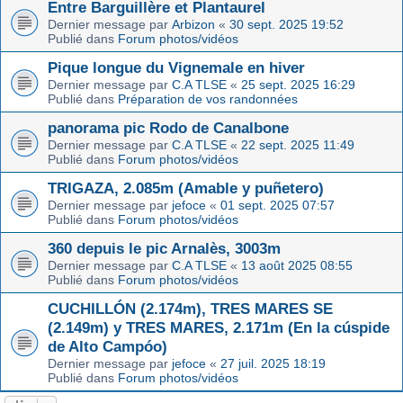
Entre Barguillère et Plantaurel
Dernier message par
Arbizon
«
30 sept. 2025 19:52
Publié dans
Forum photos/vidéos
Pique longue du Vignemale en hiver
Dernier message par
C.A TLSE
«
25 sept. 2025 16:29
Publié dans
Préparation de vos randonnées
panorama pic Rodo de Canalbone
Dernier message par
C.A TLSE
«
22 sept. 2025 11:49
Publié dans
Forum photos/vidéos
TRIGAZA, 2.085m (Amable y puñetero)
Dernier message par
jefoce
«
01 sept. 2025 07:57
Publié dans
Forum photos/vidéos
360 depuis le pic Arnalès, 3003m
Dernier message par
C.A TLSE
«
13 août 2025 08:55
Publié dans
Forum photos/vidéos
CUCHILLÓN (2.174m), TRES MARES SE
(2.149m) y TRES MARES, 2.171m (En la cúspide
de Alto Campóo)
Dernier message par
jefoce
«
27 juil. 2025 18:19
Publié dans
Forum photos/vidéos