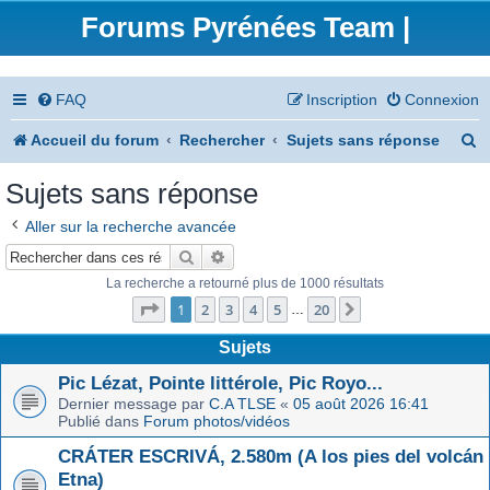
Forums Pyrénées Team |
FAQ
Inscription
Connexion
R
Accueil du forum
Rechercher
Sujets sans réponse
e
Sujets sans réponse
c
Aller sur la recherche avancée
h
Rechercher
Recherche avancée
e
La recherche a retourné plus de 1000 résultats
Page
1
sur
20
r
1
2
3
4
5
20
Suivant
…
c
Sujets
h
Pic Lézat, Pointe littérole, Pic Royo...
Dernier message par
C.A TLSE
«
05 août 2026 16:41
e
Publié dans
Forum photos/vidéos
r
CRÁTER ESCRIVÁ, 2.580m (A los pies del volcán
Etna)