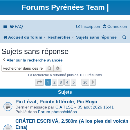
Forums Pyrénées Team |
FAQ
Inscription
Connexion
R
Accueil du forum
Rechercher
Sujets sans réponse
e
Sujets sans réponse
c
Aller sur la recherche avancée
h
Rechercher
Recherche avancée
e
La recherche a retourné plus de 1000 résultats
Page
1
sur
20
r
1
2
3
4
5
20
Suivant
…
c
Sujets
h
Pic Lézat, Pointe littérole, Pic Royo...
Dernier message par
C.A TLSE
«
05 août 2026 16:41
e
Publié dans
Forum photos/vidéos
r
CRÁTER ESCRIVÁ, 2.580m (A los pies del volcán
Etna)