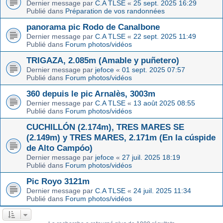
Dernier message par
C.A TLSE
«
25 sept. 2025 16:29
Publié dans
Préparation de vos randonnées
panorama pic Rodo de Canalbone
Dernier message par
C.A TLSE
«
22 sept. 2025 11:49
Publié dans
Forum photos/vidéos
TRIGAZA, 2.085m (Amable y puñetero)
Dernier message par
jefoce
«
01 sept. 2025 07:57
Publié dans
Forum photos/vidéos
360 depuis le pic Arnalès, 3003m
Dernier message par
C.A TLSE
«
13 août 2025 08:55
Publié dans
Forum photos/vidéos
CUCHILLÓN (2.174m), TRES MARES SE
(2.149m) y TRES MARES, 2.171m (En la cúspide
de Alto Campóo)
Dernier message par
jefoce
«
27 juil. 2025 18:19
Publié dans
Forum photos/vidéos
Pic Royo 3121m
Dernier message par
C.A TLSE
«
24 juil. 2025 11:34
Publié dans
Forum photos/vidéos