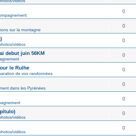
hotos/vidéos
0
ompagnement
0
ions sur la montagne
)
0
hotos/vidéos
mai debut juin 56KM
0
agnement
our le Rulhe
0
paration de vos randonnées
0
ent dans les Pyrénées
0
pagnement
ítulo)
0
hotos/vidéos
0
hotos/vidéos