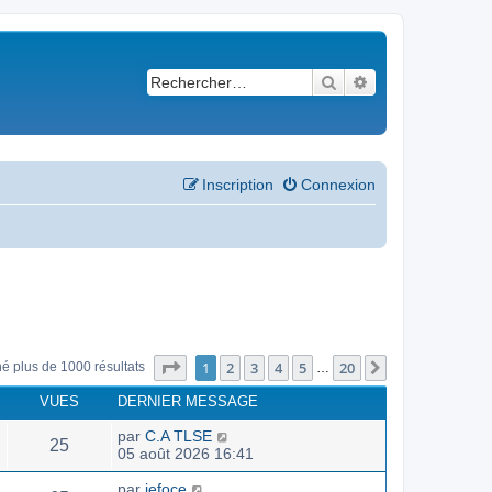
Rechercher
Recherche avancé
Inscription
Connexion
Page
1
sur
20
1
2
3
4
5
20
Suivant
né plus de 1000 résultats
…
VUES
DERNIER MESSAGE
par
C.A TLSE
25
05 août 2026 16:41
par
jefoce