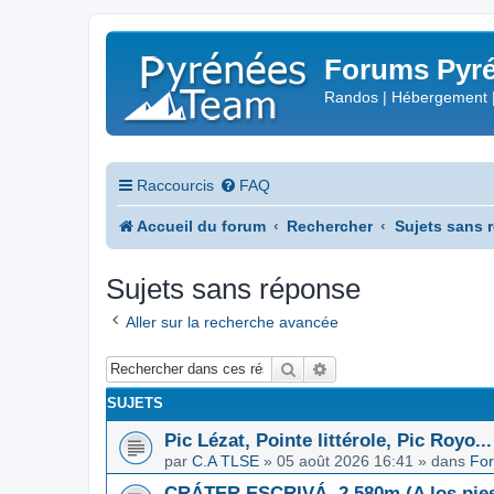
Forums Pyré
Randos | Hébergement 
Raccourcis
FAQ
Accueil du forum
Rechercher
Sujets sans 
Sujets sans réponse
Aller sur la recherche avancée
Rechercher
Recherche avancée
SUJETS
Pic Lézat, Pointe littérole, Pic Royo...
par
C.A TLSE
»
05 août 2026 16:41
» dans
For
CRÁTER ESCRIVÁ, 2.580m (A los pies