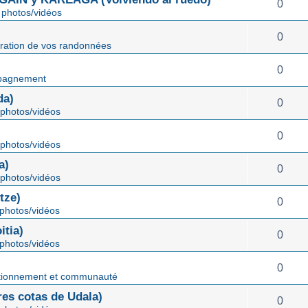
0
photos/vidéos
0
ration de vos randonnées
0
pagnement
da)
0
photos/vidéos
0
photos/vidéos
a)
0
photos/vidéos
tze)
0
photos/vidéos
tia)
0
photos/vidéos
0
tionnement et communauté
s cotas de Udala)
0