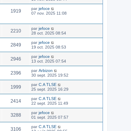
par
jefoce
1919
07 nov. 2025 11:08
par
jefoce
2210
28 oct. 2025 08:54
par
jefoce
2849
19 oct. 2025 08:53
par
jefoce
2946
13 oct. 2025 07:54
par
Arbizon
2396
30 sept. 2025 19:52
par
C.A TLSE
1999
25 sept. 2025 16:29
par
C.A TLSE
2414
22 sept. 2025 11:49
par
jefoce
3288
01 sept. 2025 07:57
par
C.A TLSE
3106