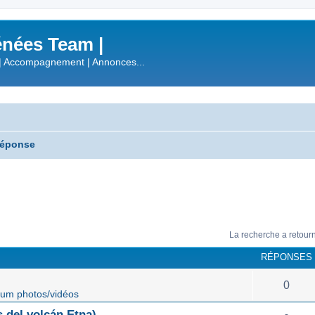
nées Team |
| Accompagnement | Annonces...
réponse
La recherche a retour
RÉPONSES
0
um photos/vidéos
 del volcán Etna)