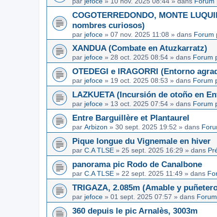
par
jefoce
»
10 nov. 2025 08:44
» dans
Forum 
COGOTERREDONDO, MONTE LUQUIN y
nombres curiosos)
par
jefoce
»
07 nov. 2025 11:08
» dans
Forum 
XANDUA (Combate en Atuzkarratz)
par
jefoce
»
28 oct. 2025 08:54
» dans
Forum p
OTEDEGI e IRAGORRI (Entorno agrad
par
jefoce
»
19 oct. 2025 08:53
» dans
Forum p
LAZKUETA (Incursión de otoño en Ent
par
jefoce
»
13 oct. 2025 07:54
» dans
Forum p
Entre Barguillère et Plantaurel
par
Arbizon
»
30 sept. 2025 19:52
» dans
Foru
Pique longue du Vignemale en hiver
par
C.A TLSE
»
25 sept. 2025 16:29
» dans
Pr
panorama pic Rodo de Canalbone
par
C.A TLSE
»
22 sept. 2025 11:49
» dans
Fo
TRIGAZA, 2.085m (Amable y puñetero
par
jefoce
»
01 sept. 2025 07:57
» dans
Forum
360 depuis le pic Arnalès, 3003m