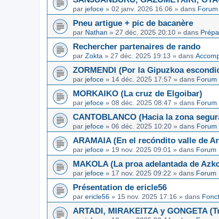
par
jefoce
»
02 janv. 2026 16:06
» dans
Forum 
Pneu artigue + pic de bacanère
par
Nathan
»
27 déc. 2025 20:10
» dans
Prépa
Rechercher partenaires de rando
par
Zokta
»
27 déc. 2025 19:13
» dans
Accom
ZORMENDI (Por la Gipuzkoa escondi
par
jefoce
»
14 déc. 2025 17:57
» dans
Forum 
MORKAIKO (La cruz de Elgoibar)
par
jefoce
»
08 déc. 2025 08:47
» dans
Forum 
CANTOBLANCO (Hacia la zona segur
par
jefoce
»
06 déc. 2025 10:20
» dans
Forum 
ARAMAIA (En el recóndito valle de Ar
par
jefoce
»
19 nov. 2025 09:01
» dans
Forum 
MAKOLA (La proa adelantada de Azkoi
par
jefoce
»
17 nov. 2025 09:22
» dans
Forum 
Présentation de ericle56
par
ericle56
»
15 nov. 2025 17:16
» dans
Fonc
ARTADI, MIRAKEITZA y GONGETA (Tre