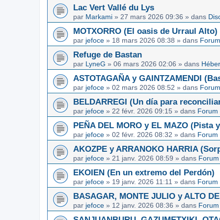
Lac Vert Vallé du Lys
par
Markami
»
27 mars 2026 09:36
» dans
Dis
MOTXORRO (El oasis de Urraul Alto)
par
jefoce
»
18 mars 2026 08:38
» dans
Forum
Refuge de Bastan
par
LyneG
»
06 mars 2026 02:06
» dans
Héber
ASTOTAGAÑA y GAINTZAMENDI (Basq
par
jefoce
»
02 mars 2026 08:52
» dans
Forum
BELDARREGI (Un día para reconcilia
par
jefoce
»
22 févr. 2026 09:15
» dans
Forum 
PEÑA DEL MORO y EL MAZO (Pista y 
par
jefoce
»
02 févr. 2026 08:32
» dans
Forum 
AKOZPE y ARRANOKO HARRIA (Sorpre
par
jefoce
»
21 janv. 2026 08:59
» dans
Forum 
EKOIEN (En un extremo del Perdón)
par
jefoce
»
19 janv. 2026 11:11
» dans
Forum 
BASAGAR, MONTE JULIO y ALTO DE L
par
jefoce
»
12 janv. 2026 08:36
» dans
Forum 
SANJUANBURU, GAZUMETXIKI, OTAGA