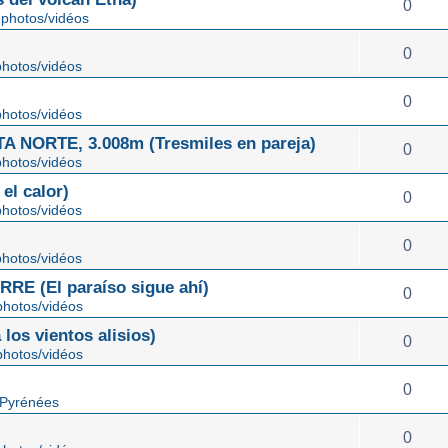
0
photos/vidéos
0
hotos/vidéos
0
hotos/vidéos
NORTE, 3.008m (Tresmiles en pareja)
0
hotos/vidéos
el calor)
0
hotos/vidéos
0
hotos/vidéos
E (El paraíso sigue ahí)
0
hotos/vidéos
os vientos alisios)
0
hotos/vidéos
0
 Pyrénées
0