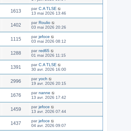
par
C.A TLSE
1613
13 mai 2026 13:46
par
Roulio
1402
03 mai 2026 20:26
par
jefoce
1115
03 mai 2026 08:12
par
red65
1288
01 mai 2026 11:15
par
C.A TLSE
1391
30 avr. 2026 16:00
par
yoch
2996
19 avr. 2026 20:15
par
nanne
1676
13 avr. 2026 17:42
par
jefoce
1459
13 avr. 2026 07:44
par
jefoce
1437
04 avr. 2026 09:07