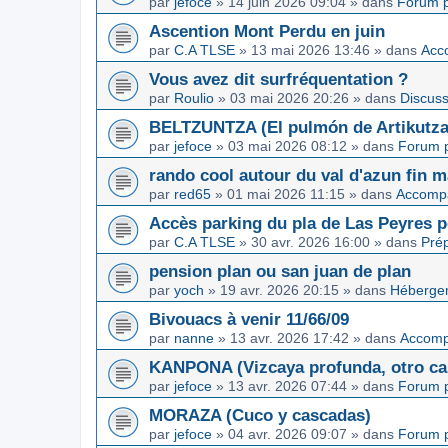
par
jefoce
»
14 juin 2026 09:04
» dans
Forum p
Ascention Mont Perdu en juin
par
C.A TLSE
»
13 mai 2026 13:46
» dans
Acc
Vous avez dit surfréquentation ?
par
Roulio
»
03 mai 2026 20:26
» dans
Discuss
BELTZUNTZA (El pulmón de Artikutza
par
jefoce
»
03 mai 2026 08:12
» dans
Forum p
rando cool autour du val d'azun fin 
par
red65
»
01 mai 2026 11:15
» dans
Accomp
Accès parking du pla de Las Peyres p
par
C.A TLSE
»
30 avr. 2026 16:00
» dans
Pré
pension plan ou san juan de plan
par
yoch
»
19 avr. 2026 20:15
» dans
Hébergem
Bivouacs à venir 11/66/09
par
nanne
»
13 avr. 2026 17:42
» dans
Accom
KANPONA (Vizcaya profunda, otro cap
par
jefoce
»
13 avr. 2026 07:44
» dans
Forum p
MORAZA (Cuco y cascadas)
par
jefoce
»
04 avr. 2026 09:07
» dans
Forum p