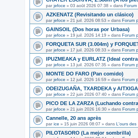
par
jefoce
»
03 août 2026 07:38
» dans
Forum 
AZKENATZ (Revisitando un clásico)
par
jefoce
»
21 juil. 2026 08:53
» dans
Forum p
GAINSOIL (Dos horas por Urbasa)
par
jefoce
»
19 juil. 2026 14:19
» dans
Forum p
FORQUETA SUR (3.004m) y FORQUETA 
par
jefoce
»
17 juil. 2026 08:33
» dans
Forum p
IPUZMEAKA y EURLATZ (Ideal contra 
par
jefoce
»
13 juil. 2026 07:35
» dans
Forum p
MONTE DO FARO (Pan comido)
par
jefoce
»
12 juil. 2026 16:59
» dans
Forum p
ODEIZUGAÑA, TXARDEKA y AITXIGARR
par
jefoce
»
22 juin 2026 07:40
» dans
Forum p
PICO DE LA ZARZA (Luchando contra l
par
jefoce
»
21 juin 2026 16:30
» dans
Forum p
Cannelle, 20 ans après
par
ice
»
15 juin 2026 08:07
» dans
L'ours des
PILOTASORO (La mejor sombrilla)