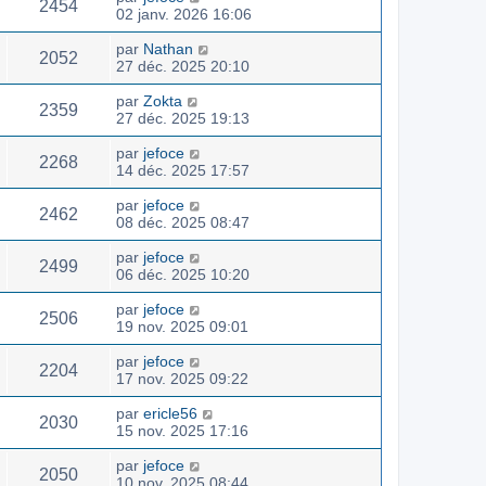
2454
02 janv. 2026 16:06
par
Nathan
2052
27 déc. 2025 20:10
par
Zokta
2359
27 déc. 2025 19:13
par
jefoce
2268
14 déc. 2025 17:57
par
jefoce
2462
08 déc. 2025 08:47
par
jefoce
2499
06 déc. 2025 10:20
par
jefoce
2506
19 nov. 2025 09:01
par
jefoce
2204
17 nov. 2025 09:22
par
ericle56
2030
15 nov. 2025 17:16
par
jefoce
2050
10 nov. 2025 08:44