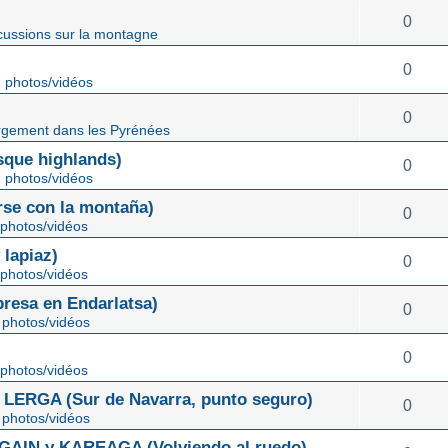
0
cussions sur la montagne
0
 photos/vidéos
0
gement dans les Pyrénées
ue highlands)
0
 photos/vidéos
rse con la montaña)
0
photos/vidéos
lapiaz)
0
photos/vidéos
sa en Endarlatsa)
0
photos/vidéos
0
photos/vidéos
ERGA (Sur de Navarra, punto seguro)
0
photos/vidéos
IN y KAREAGA (Volviendo al ruedo)