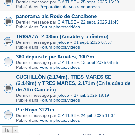
Dernier message par
C.A TLSE
«
25 sept. 2025 16:29
Publié dans
Préparation de vos randonnées
panorama pic Rodo de Canalbone
Dernier message par
C.A TLSE
«
22 sept. 2025 11:49
Publié dans
Forum photos/vidéos
TRIGAZA, 2.085m (Amable y puñetero)
Dernier message par
jefoce
«
01 sept. 2025 07:57
Publié dans
Forum photos/vidéos
360 depuis le pic Arnalès, 3003m
Dernier message par
C.A TLSE
«
13 août 2025 08:55
Publié dans
Forum photos/vidéos
CUCHILLÓN (2.174m), TRES MARES SE
(2.149m) y TRES MARES, 2.171m (En la cúspide
de Alto Campóo)
Dernier message par
jefoce
«
27 juil. 2025 18:19
Publié dans
Forum photos/vidéos
Pic Royo 3121m
Dernier message par
C.A TLSE
«
24 juil. 2025 11:34
Publié dans
Forum photos/vidéos