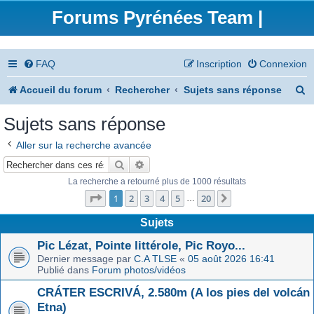
Forums Pyrénées Team |
FAQ
Inscription
Connexion
R
Accueil du forum
Rechercher
Sujets sans réponse
e
Sujets sans réponse
c
Aller sur la recherche avancée
h
Rechercher
Recherche avancée
e
La recherche a retourné plus de 1000 résultats
Page
1
sur
20
r
1
2
3
4
5
20
Suivant
…
c
Sujets
h
Pic Lézat, Pointe littérole, Pic Royo...
Dernier message par
C.A TLSE
«
05 août 2026 16:41
e
Publié dans
Forum photos/vidéos
r
CRÁTER ESCRIVÁ, 2.580m (A los pies del volcán
Etna)