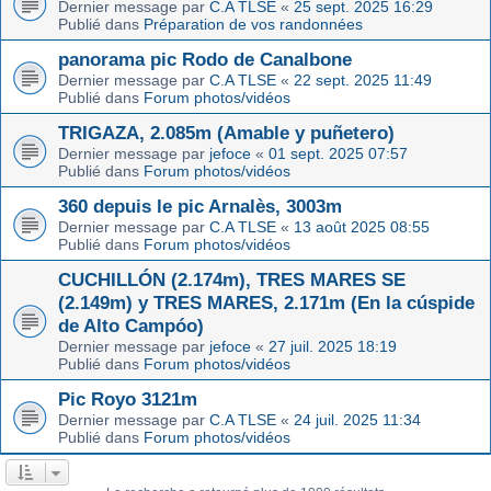
Dernier message par
C.A TLSE
«
25 sept. 2025 16:29
Publié dans
Préparation de vos randonnées
panorama pic Rodo de Canalbone
Dernier message par
C.A TLSE
«
22 sept. 2025 11:49
Publié dans
Forum photos/vidéos
TRIGAZA, 2.085m (Amable y puñetero)
Dernier message par
jefoce
«
01 sept. 2025 07:57
Publié dans
Forum photos/vidéos
360 depuis le pic Arnalès, 3003m
Dernier message par
C.A TLSE
«
13 août 2025 08:55
Publié dans
Forum photos/vidéos
CUCHILLÓN (2.174m), TRES MARES SE
(2.149m) y TRES MARES, 2.171m (En la cúspide
de Alto Campóo)
Dernier message par
jefoce
«
27 juil. 2025 18:19
Publié dans
Forum photos/vidéos
Pic Royo 3121m
Dernier message par
C.A TLSE
«
24 juil. 2025 11:34
Publié dans
Forum photos/vidéos