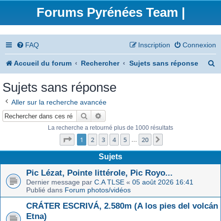
Forums Pyrénées Team |
FAQ
Inscription
Connexion
R
Accueil du forum
Rechercher
Sujets sans réponse
e
Sujets sans réponse
c
Aller sur la recherche avancée
h
Rechercher
Recherche avancée
e
La recherche a retourné plus de 1000 résultats
Page
1
sur
20
r
1
2
3
4
5
20
Suivant
…
c
Sujets
h
Pic Lézat, Pointe littérole, Pic Royo...
Dernier message par
C.A TLSE
«
05 août 2026 16:41
e
Publié dans
Forum photos/vidéos
r
CRÁTER ESCRIVÁ, 2.580m (A los pies del volcán
Etna)