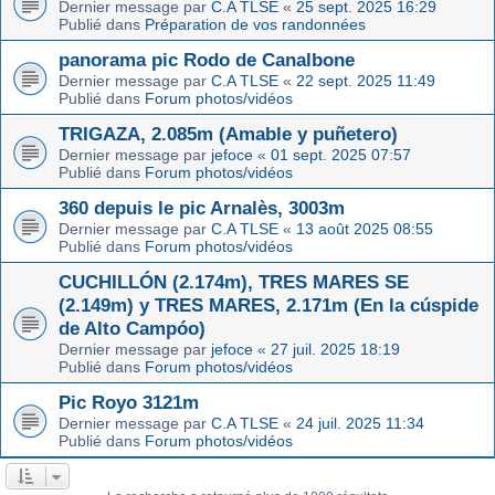
Dernier message par
C.A TLSE
«
25 sept. 2025 16:29
Publié dans
Préparation de vos randonnées
panorama pic Rodo de Canalbone
Dernier message par
C.A TLSE
«
22 sept. 2025 11:49
Publié dans
Forum photos/vidéos
TRIGAZA, 2.085m (Amable y puñetero)
Dernier message par
jefoce
«
01 sept. 2025 07:57
Publié dans
Forum photos/vidéos
360 depuis le pic Arnalès, 3003m
Dernier message par
C.A TLSE
«
13 août 2025 08:55
Publié dans
Forum photos/vidéos
CUCHILLÓN (2.174m), TRES MARES SE
(2.149m) y TRES MARES, 2.171m (En la cúspide
de Alto Campóo)
Dernier message par
jefoce
«
27 juil. 2025 18:19
Publié dans
Forum photos/vidéos
Pic Royo 3121m
Dernier message par
C.A TLSE
«
24 juil. 2025 11:34
Publié dans
Forum photos/vidéos