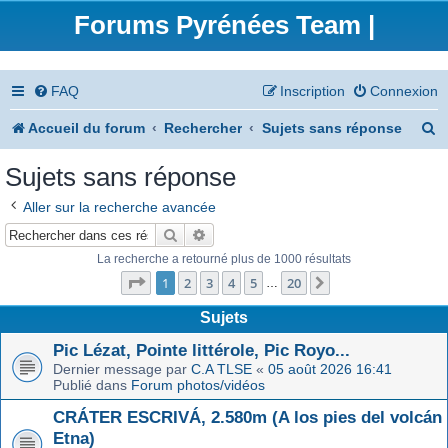
Forums Pyrénées Team |
FAQ
Inscription
Connexion
R
Accueil du forum
Rechercher
Sujets sans réponse
e
Sujets sans réponse
c
Aller sur la recherche avancée
h
Rechercher
Recherche avancée
e
La recherche a retourné plus de 1000 résultats
Page
1
sur
20
r
1
2
3
4
5
20
Suivant
…
c
Sujets
h
Pic Lézat, Pointe littérole, Pic Royo...
Dernier message par
C.A TLSE
«
05 août 2026 16:41
e
Publié dans
Forum photos/vidéos
r
CRÁTER ESCRIVÁ, 2.580m (A los pies del volcán
Etna)