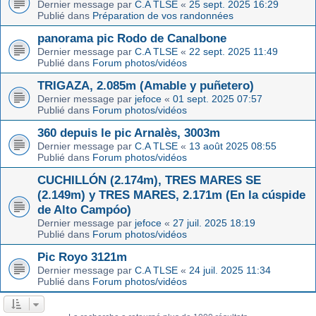
Dernier message par
C.A TLSE
«
25 sept. 2025 16:29
Publié dans
Préparation de vos randonnées
panorama pic Rodo de Canalbone
Dernier message par
C.A TLSE
«
22 sept. 2025 11:49
Publié dans
Forum photos/vidéos
TRIGAZA, 2.085m (Amable y puñetero)
Dernier message par
jefoce
«
01 sept. 2025 07:57
Publié dans
Forum photos/vidéos
360 depuis le pic Arnalès, 3003m
Dernier message par
C.A TLSE
«
13 août 2025 08:55
Publié dans
Forum photos/vidéos
CUCHILLÓN (2.174m), TRES MARES SE
(2.149m) y TRES MARES, 2.171m (En la cúspide
de Alto Campóo)
Dernier message par
jefoce
«
27 juil. 2025 18:19
Publié dans
Forum photos/vidéos
Pic Royo 3121m
Dernier message par
C.A TLSE
«
24 juil. 2025 11:34
Publié dans
Forum photos/vidéos