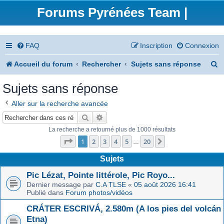
Forums Pyrénées Team |
FAQ
Inscription
Connexion
R
Accueil du forum
Rechercher
Sujets sans réponse
e
Sujets sans réponse
c
Aller sur la recherche avancée
h
Rechercher
Recherche avancée
e
La recherche a retourné plus de 1000 résultats
Page
1
sur
20
r
1
2
3
4
5
20
Suivant
…
c
Sujets
h
Pic Lézat, Pointe littérole, Pic Royo...
Dernier message par
C.A TLSE
«
05 août 2026 16:41
e
Publié dans
Forum photos/vidéos
r
CRÁTER ESCRIVÁ, 2.580m (A los pies del volcán
Etna)