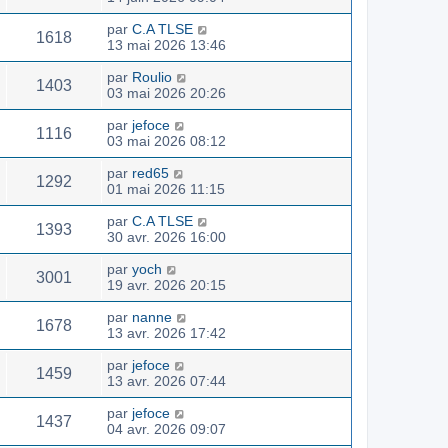
par
C.A TLSE
1618
13 mai 2026 13:46
par
Roulio
1403
03 mai 2026 20:26
par
jefoce
1116
03 mai 2026 08:12
par
red65
1292
01 mai 2026 11:15
par
C.A TLSE
1393
30 avr. 2026 16:00
par
yoch
3001
19 avr. 2026 20:15
par
nanne
1678
13 avr. 2026 17:42
par
jefoce
1459
13 avr. 2026 07:44
par
jefoce
1437
04 avr. 2026 09:07