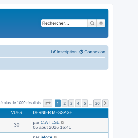
Rechercher
Recherche avancé
Inscription
Connexion
Page
1
sur
20
1
2
3
4
5
20
Suivant
né plus de 1000 résultats
…
VUES
DERNIER MESSAGE
par
C.A TLSE
30
05 août 2026 16:41
par
jefoce