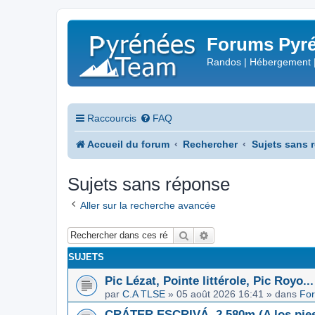
Forums Pyré
Randos | Hébergement 
Raccourcis
FAQ
Accueil du forum
Rechercher
Sujets sans 
Sujets sans réponse
Aller sur la recherche avancée
Rechercher
Recherche avancée
SUJETS
Pic Lézat, Pointe littérole, Pic Royo...
par
C.A TLSE
»
05 août 2026 16:41
» dans
For
CRÁTER ESCRIVÁ, 2.580m (A los pies