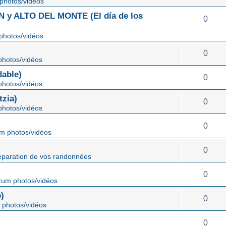
photos/vidéos
 ALTO DEL MONTE (El día de los
0
photos/vidéos
0
hotos/vidéos
able)
0
hotos/vidéos
zia)
0
hotos/vidéos
0
m photos/vidéos
0
éparation de vos randonnées
0
rum photos/vidéos
)
0
 photos/vidéos
0