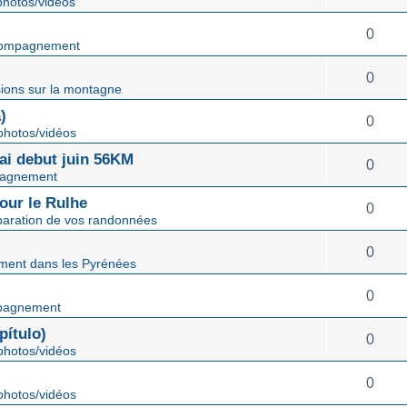
hotos/vidéos
0
ompagnement
0
ions sur la montagne
)
0
hotos/vidéos
mai debut juin 56KM
0
agnement
our le Rulhe
0
paration de vos randonnées
0
ent dans les Pyrénées
0
pagnement
ítulo)
0
hotos/vidéos
0
hotos/vidéos