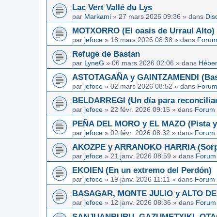
Lac Vert Vallé du Lys
par
Markami
»
27 mars 2026 09:36
» dans
Dis
MOTXORRO (El oasis de Urraul Alto)
par
jefoce
»
18 mars 2026 08:38
» dans
Forum
Refuge de Bastan
par
LyneG
»
06 mars 2026 02:06
» dans
Héber
ASTOTAGAÑA y GAINTZAMENDI (Basq
par
jefoce
»
02 mars 2026 08:52
» dans
Forum
BELDARREGI (Un día para reconcilia
par
jefoce
»
22 févr. 2026 09:15
» dans
Forum 
PEÑA DEL MORO y EL MAZO (Pista y 
par
jefoce
»
02 févr. 2026 08:32
» dans
Forum 
AKOZPE y ARRANOKO HARRIA (Sorpre
par
jefoce
»
21 janv. 2026 08:59
» dans
Forum 
EKOIEN (En un extremo del Perdón)
par
jefoce
»
19 janv. 2026 11:11
» dans
Forum 
BASAGAR, MONTE JULIO y ALTO DE L
par
jefoce
»
12 janv. 2026 08:36
» dans
Forum 
SANJUANBURU, GAZUMETXIKI, OTAGA