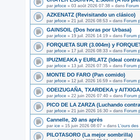
par
jefoce
»
03 août 2026 07:38
» dans
Forum 
AZKENATZ (Revisitando un clásico)
par
jefoce
»
21 juil. 2026 08:53
» dans
Forum p
GAINSOIL (Dos horas por Urbasa)
par
jefoce
»
19 juil. 2026 14:19
» dans
Forum p
FORQUETA SUR (3.004m) y FORQUETA 
par
jefoce
»
17 juil. 2026 08:33
» dans
Forum p
IPUZMEAKA y EURLATZ (Ideal contra 
par
jefoce
»
13 juil. 2026 07:35
» dans
Forum p
MONTE DO FARO (Pan comido)
par
jefoce
»
12 juil. 2026 16:59
» dans
Forum p
ODEIZUGAÑA, TXARDEKA y AITXIGARR
par
jefoce
»
22 juin 2026 07:40
» dans
Forum p
PICO DE LA ZARZA (Luchando contra l
par
jefoce
»
21 juin 2026 16:30
» dans
Forum p
Cannelle, 20 ans après
par
ice
»
15 juin 2026 08:07
» dans
L'ours des
PILOTASORO (La mejor sombrilla)