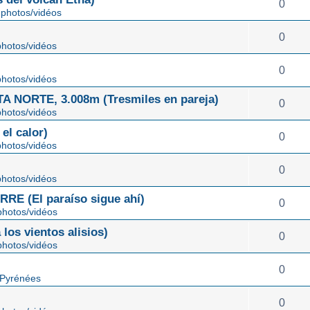
0
photos/vidéos
0
hotos/vidéos
0
hotos/vidéos
NORTE, 3.008m (Tresmiles en pareja)
0
hotos/vidéos
el calor)
0
hotos/vidéos
0
hotos/vidéos
E (El paraíso sigue ahí)
0
hotos/vidéos
os vientos alisios)
0
hotos/vidéos
0
 Pyrénées
0