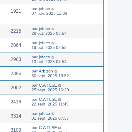
par
jefoce
1921
07 nov. 2025 11:08
par
jefoce
2215
28 oct. 2025 08:54
par
jefoce
2864
19 oct. 2025 08:53
par
jefoce
2963
13 oct. 2025 07:54
par
Arbizon
2396
30 sept. 2025 19:52
par
C.A TLSE
2002
25 sept. 2025 16:29
par
C.A TLSE
2416
22 sept. 2025 11:49
par
jefoce
3314
01 sept. 2025 07:57
par
C.A TLSE
3109