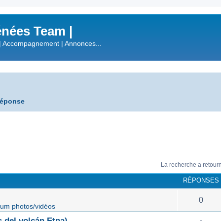
nées Team |
| Accompagnement | Annonces...
réponse
La recherche a retour
RÉPONSES
0
um photos/vidéos
 del volcán Etna)