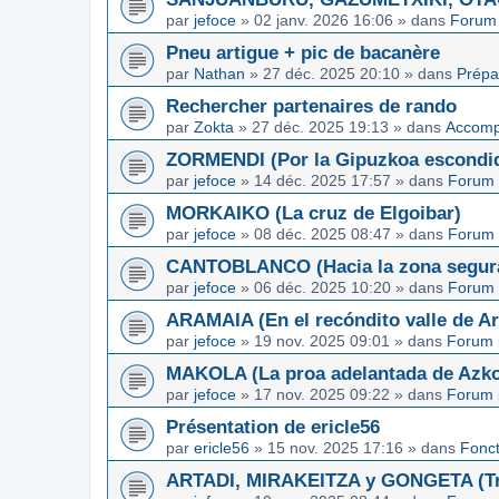
par
jefoce
»
02 janv. 2026 16:06
» dans
Forum 
Pneu artigue + pic de bacanère
par
Nathan
»
27 déc. 2025 20:10
» dans
Prépa
Rechercher partenaires de rando
par
Zokta
»
27 déc. 2025 19:13
» dans
Accom
ZORMENDI (Por la Gipuzkoa escondi
par
jefoce
»
14 déc. 2025 17:57
» dans
Forum 
MORKAIKO (La cruz de Elgoibar)
par
jefoce
»
08 déc. 2025 08:47
» dans
Forum 
CANTOBLANCO (Hacia la zona segur
par
jefoce
»
06 déc. 2025 10:20
» dans
Forum 
ARAMAIA (En el recóndito valle de Ar
par
jefoce
»
19 nov. 2025 09:01
» dans
Forum 
MAKOLA (La proa adelantada de Azkoi
par
jefoce
»
17 nov. 2025 09:22
» dans
Forum 
Présentation de ericle56
par
ericle56
»
15 nov. 2025 17:16
» dans
Fonc
ARTADI, MIRAKEITZA y GONGETA (Tre