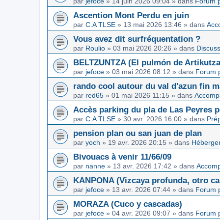
par
jefoce
»
14 juin 2026 09:04
» dans
Forum p
Ascention Mont Perdu en juin
par
C.A TLSE
»
13 mai 2026 13:46
» dans
Acc
Vous avez dit surfréquentation ?
par
Roulio
»
03 mai 2026 20:26
» dans
Discuss
BELTZUNTZA (El pulmón de Artikutza
par
jefoce
»
03 mai 2026 08:12
» dans
Forum p
rando cool autour du val d'azun fin 
par
red65
»
01 mai 2026 11:15
» dans
Accomp
Accès parking du pla de Las Peyres p
par
C.A TLSE
»
30 avr. 2026 16:00
» dans
Pré
pension plan ou san juan de plan
par
yoch
»
19 avr. 2026 20:15
» dans
Hébergem
Bivouacs à venir 11/66/09
par
nanne
»
13 avr. 2026 17:42
» dans
Accom
KANPONA (Vizcaya profunda, otro cap
par
jefoce
»
13 avr. 2026 07:44
» dans
Forum p
MORAZA (Cuco y cascadas)
par
jefoce
»
04 avr. 2026 09:07
» dans
Forum p