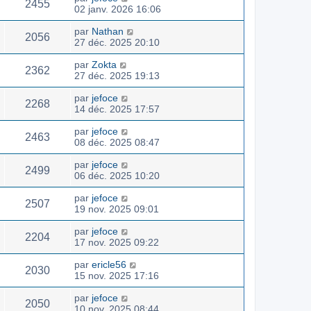
2455
02 janv. 2026 16:06
par
Nathan
2056
27 déc. 2025 20:10
par
Zokta
2362
27 déc. 2025 19:13
par
jefoce
2268
14 déc. 2025 17:57
par
jefoce
2463
08 déc. 2025 08:47
par
jefoce
2499
06 déc. 2025 10:20
par
jefoce
2507
19 nov. 2025 09:01
par
jefoce
2204
17 nov. 2025 09:22
par
ericle56
2030
15 nov. 2025 17:16
par
jefoce
2050
10 nov. 2025 08:44