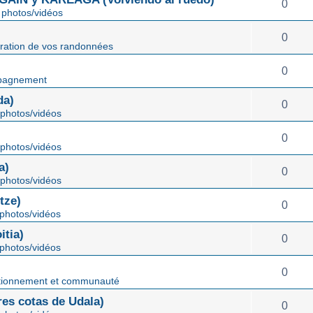
0
photos/vidéos
0
ration de vos randonnées
0
pagnement
da)
0
photos/vidéos
0
photos/vidéos
a)
0
photos/vidéos
tze)
0
photos/vidéos
tia)
0
photos/vidéos
0
tionnement et communauté
s cotas de Udala)
0