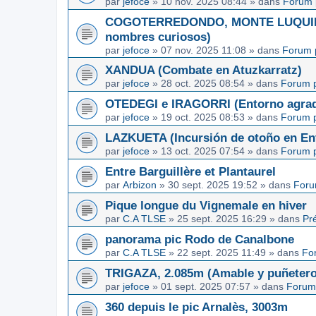
par
jefoce
»
10 nov. 2025 08:44
» dans
Forum 
COGOTERREDONDO, MONTE LUQUIN y
nombres curiosos)
par
jefoce
»
07 nov. 2025 11:08
» dans
Forum 
XANDUA (Combate en Atuzkarratz)
par
jefoce
»
28 oct. 2025 08:54
» dans
Forum p
OTEDEGI e IRAGORRI (Entorno agrad
par
jefoce
»
19 oct. 2025 08:53
» dans
Forum p
LAZKUETA (Incursión de otoño en Ent
par
jefoce
»
13 oct. 2025 07:54
» dans
Forum p
Entre Barguillère et Plantaurel
par
Arbizon
»
30 sept. 2025 19:52
» dans
Foru
Pique longue du Vignemale en hiver
par
C.A TLSE
»
25 sept. 2025 16:29
» dans
Pr
panorama pic Rodo de Canalbone
par
C.A TLSE
»
22 sept. 2025 11:49
» dans
Fo
TRIGAZA, 2.085m (Amable y puñetero
par
jefoce
»
01 sept. 2025 07:57
» dans
Forum
360 depuis le pic Arnalès, 3003m