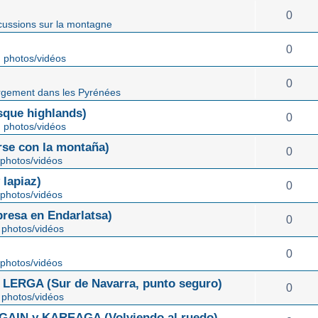
0
cussions sur la montagne
0
 photos/vidéos
0
gement dans les Pyrénées
ue highlands)
0
 photos/vidéos
rse con la montaña)
0
photos/vidéos
lapiaz)
0
photos/vidéos
sa en Endarlatsa)
0
photos/vidéos
0
photos/vidéos
ERGA (Sur de Navarra, punto seguro)
0
photos/vidéos
IN y KAREAGA (Volviendo al ruedo)