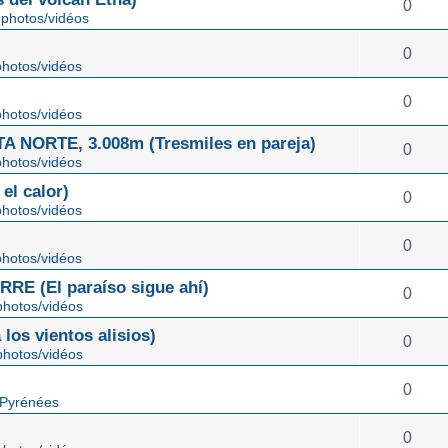
0
photos/vidéos
0
hotos/vidéos
0
hotos/vidéos
NORTE, 3.008m (Tresmiles en pareja)
0
hotos/vidéos
el calor)
0
hotos/vidéos
0
hotos/vidéos
E (El paraíso sigue ahí)
0
hotos/vidéos
os vientos alisios)
0
hotos/vidéos
0
 Pyrénées
0