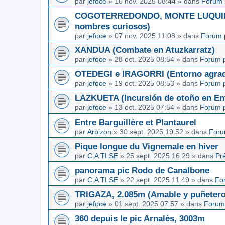
par
jefoce
»
10 nov. 2025 08:44
» dans
Forum 
COGOTERREDONDO, MONTE LUQUIN y
nombres curiosos)
par
jefoce
»
07 nov. 2025 11:08
» dans
Forum 
XANDUA (Combate en Atuzkarratz)
par
jefoce
»
28 oct. 2025 08:54
» dans
Forum p
OTEDEGI e IRAGORRI (Entorno agrad
par
jefoce
»
19 oct. 2025 08:53
» dans
Forum p
LAZKUETA (Incursión de otoño en Ent
par
jefoce
»
13 oct. 2025 07:54
» dans
Forum p
Entre Barguillère et Plantaurel
par
Arbizon
»
30 sept. 2025 19:52
» dans
Foru
Pique longue du Vignemale en hiver
par
C.A TLSE
»
25 sept. 2025 16:29
» dans
Pr
panorama pic Rodo de Canalbone
par
C.A TLSE
»
22 sept. 2025 11:49
» dans
Fo
TRIGAZA, 2.085m (Amable y puñetero
par
jefoce
»
01 sept. 2025 07:57
» dans
Forum
360 depuis le pic Arnalès, 3003m