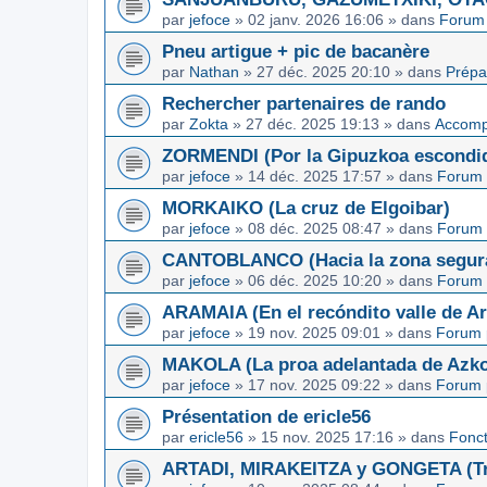
par
jefoce
»
02 janv. 2026 16:06
» dans
Forum 
Pneu artigue + pic de bacanère
par
Nathan
»
27 déc. 2025 20:10
» dans
Prépa
Rechercher partenaires de rando
par
Zokta
»
27 déc. 2025 19:13
» dans
Accom
ZORMENDI (Por la Gipuzkoa escondi
par
jefoce
»
14 déc. 2025 17:57
» dans
Forum 
MORKAIKO (La cruz de Elgoibar)
par
jefoce
»
08 déc. 2025 08:47
» dans
Forum 
CANTOBLANCO (Hacia la zona segur
par
jefoce
»
06 déc. 2025 10:20
» dans
Forum 
ARAMAIA (En el recóndito valle de Ar
par
jefoce
»
19 nov. 2025 09:01
» dans
Forum 
MAKOLA (La proa adelantada de Azkoi
par
jefoce
»
17 nov. 2025 09:22
» dans
Forum 
Présentation de ericle56
par
ericle56
»
15 nov. 2025 17:16
» dans
Fonc
ARTADI, MIRAKEITZA y GONGETA (Tre