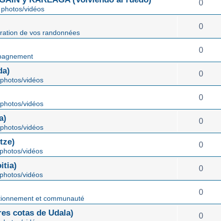
0
photos/vidéos
0
ration de vos randonnées
0
pagnement
da)
0
photos/vidéos
0
photos/vidéos
a)
0
photos/vidéos
tze)
0
photos/vidéos
tia)
0
photos/vidéos
0
tionnement et communauté
s cotas de Udala)
0