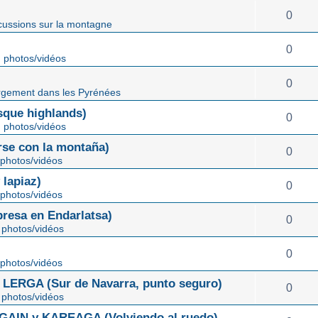
0
cussions sur la montagne
0
 photos/vidéos
0
gement dans les Pyrénées
ue highlands)
0
 photos/vidéos
rse con la montaña)
0
photos/vidéos
lapiaz)
0
photos/vidéos
sa en Endarlatsa)
0
photos/vidéos
0
photos/vidéos
ERGA (Sur de Navarra, punto seguro)
0
photos/vidéos
IN y KAREAGA (Volviendo al ruedo)