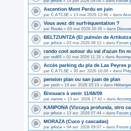
par
jefoce
»
14 juin 2026 09:04
» dans
Forum p
Ascention Mont Perdu en juin
par
C.A TLSE
»
13 mai 2026 13:46
» dans
Acc
Vous avez dit surfréquentation ?
par
Roulio
»
03 mai 2026 20:26
» dans
Discuss
BELTZUNTZA (El pulmón de Artikutza
par
jefoce
»
03 mai 2026 08:12
» dans
Forum p
rando cool autour du val d'azun fin 
par
red65
»
01 mai 2026 11:15
» dans
Accomp
Accès parking du pla de Las Peyres p
par
C.A TLSE
»
30 avr. 2026 16:00
» dans
Pré
pension plan ou san juan de plan
par
yoch
»
19 avr. 2026 20:15
» dans
Hébergem
Bivouacs à venir 11/66/09
par
nanne
»
13 avr. 2026 17:42
» dans
Accom
KANPONA (Vizcaya profunda, otro cap
par
jefoce
»
13 avr. 2026 07:44
» dans
Forum p
MORAZA (Cuco y cascadas)
par
jefoce
»
04 avr. 2026 09:07
» dans
Forum p