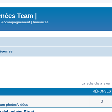
nées Team |
| Accompagnement | Annonces...
réponse
La recherche a retour
RÉPONSES
0
um photos/vidéos
 del volcán Etna)