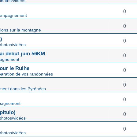
hotos/vidéos
0
ompagnement
0
ions sur la montagne
)
0
hotos/vidéos
mai debut juin 56KM
0
agnement
our le Rulhe
0
paration de vos randonnées
0
ent dans les Pyrénées
0
pagnement
ítulo)
0
hotos/vidéos
0
hotos/vidéos