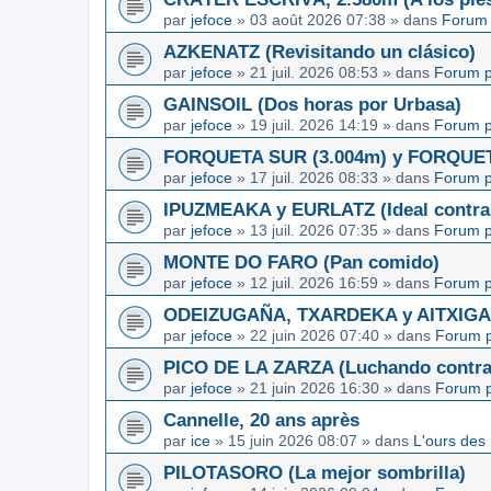
par
jefoce
»
03 août 2026 07:38
» dans
Forum 
AZKENATZ (Revisitando un clásico)
par
jefoce
»
21 juil. 2026 08:53
» dans
Forum p
GAINSOIL (Dos horas por Urbasa)
par
jefoce
»
19 juil. 2026 14:19
» dans
Forum p
FORQUETA SUR (3.004m) y FORQUETA 
par
jefoce
»
17 juil. 2026 08:33
» dans
Forum p
IPUZMEAKA y EURLATZ (Ideal contra 
par
jefoce
»
13 juil. 2026 07:35
» dans
Forum p
MONTE DO FARO (Pan comido)
par
jefoce
»
12 juil. 2026 16:59
» dans
Forum p
ODEIZUGAÑA, TXARDEKA y AITXIGARR
par
jefoce
»
22 juin 2026 07:40
» dans
Forum p
PICO DE LA ZARZA (Luchando contra l
par
jefoce
»
21 juin 2026 16:30
» dans
Forum p
Cannelle, 20 ans après
par
ice
»
15 juin 2026 08:07
» dans
L'ours des
PILOTASORO (La mejor sombrilla)