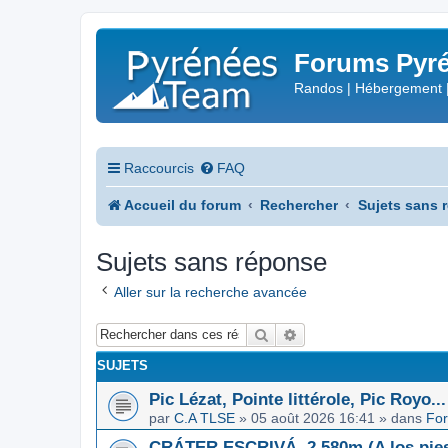
Forums Pyré
Randos | Hébergement 
Raccourcis
FAQ
Accueil du forum
Rechercher
Sujets sans 
Sujets sans réponse
Aller sur la recherche avancée
Rechercher
Recherche avancée
SUJETS
Pic Lézat, Pointe littérole, Pic Royo...
par
C.A TLSE
»
05 août 2026 16:41
» dans
For
CRÁTER ESCRIVÁ, 2.580m (A los pies