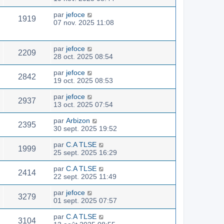
par
jefoce
1919
07 nov. 2025 11:08
par
jefoce
2209
28 oct. 2025 08:54
par
jefoce
2842
19 oct. 2025 08:53
par
jefoce
2937
13 oct. 2025 07:54
par
Arbizon
2395
30 sept. 2025 19:52
par
C.A TLSE
1999
25 sept. 2025 16:29
par
C.A TLSE
2414
22 sept. 2025 11:49
par
jefoce
3279
01 sept. 2025 07:57
par
C.A TLSE
3104