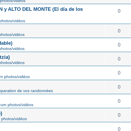
photos/vidéos
 ALTO DEL MONTE (El día de los
0
photos/vidéos
0
hotos/vidéos
able)
0
hotos/vidéos
zia)
0
hotos/vidéos
0
m photos/vidéos
0
éparation de vos randonnées
0
rum photos/vidéos
)
0
 photos/vidéos
0