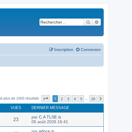
Rechercher
Recherche avancé
Inscription
Connexion
Page
1
sur
20
1
2
3
4
5
20
Suivant
né plus de 1000 résultats
…
VUES
DERNIER MESSAGE
par
C.A TLSE
23
05 août 2026 16:41
par
jefoce