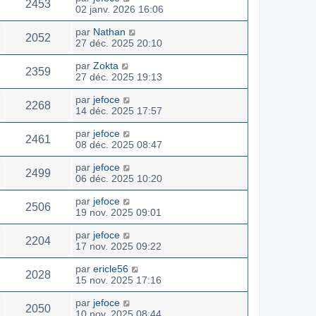
2453
02 janv. 2026 16:06
par
Nathan
2052
27 déc. 2025 20:10
par
Zokta
2359
27 déc. 2025 19:13
par
jefoce
2268
14 déc. 2025 17:57
par
jefoce
2461
08 déc. 2025 08:47
par
jefoce
2499
06 déc. 2025 10:20
par
jefoce
2506
19 nov. 2025 09:01
par
jefoce
2204
17 nov. 2025 09:22
par
ericle56
2028
15 nov. 2025 17:16
par
jefoce
2050
10 nov. 2025 08:44