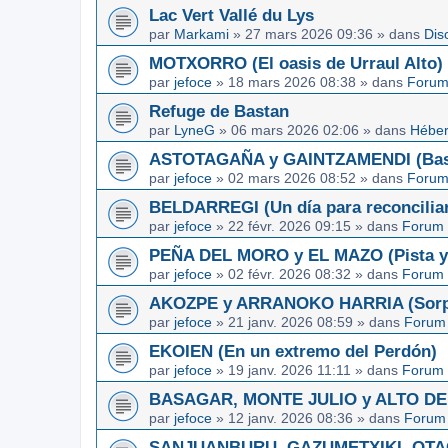
Lac Vert Vallé du Lys
par
Markami
»
27 mars 2026 09:36
» dans
Dis
MOTXORRO (El oasis de Urraul Alto)
par
jefoce
»
18 mars 2026 08:38
» dans
Forum
Refuge de Bastan
par
LyneG
»
06 mars 2026 02:06
» dans
Héber
ASTOTAGAÑA y GAINTZAMENDI (Basq
par
jefoce
»
02 mars 2026 08:52
» dans
Forum
BELDARREGI (Un día para reconcilia
par
jefoce
»
22 févr. 2026 09:15
» dans
Forum 
PEÑA DEL MORO y EL MAZO (Pista y 
par
jefoce
»
02 févr. 2026 08:32
» dans
Forum 
AKOZPE y ARRANOKO HARRIA (Sorpre
par
jefoce
»
21 janv. 2026 08:59
» dans
Forum 
EKOIEN (En un extremo del Perdón)
par
jefoce
»
19 janv. 2026 11:11
» dans
Forum 
BASAGAR, MONTE JULIO y ALTO DE L
par
jefoce
»
12 janv. 2026 08:36
» dans
Forum 
SANJUANBURU, GAZUMETXIKI, OTAGA