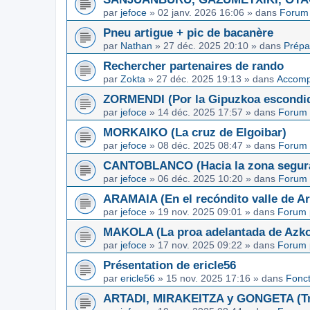
par
jefoce
»
02 janv. 2026 16:06
» dans
Forum 
Pneu artigue + pic de bacanère
par
Nathan
»
27 déc. 2025 20:10
» dans
Prépa
Rechercher partenaires de rando
par
Zokta
»
27 déc. 2025 19:13
» dans
Accom
ZORMENDI (Por la Gipuzkoa escondi
par
jefoce
»
14 déc. 2025 17:57
» dans
Forum 
MORKAIKO (La cruz de Elgoibar)
par
jefoce
»
08 déc. 2025 08:47
» dans
Forum 
CANTOBLANCO (Hacia la zona segur
par
jefoce
»
06 déc. 2025 10:20
» dans
Forum 
ARAMAIA (En el recóndito valle de Ar
par
jefoce
»
19 nov. 2025 09:01
» dans
Forum 
MAKOLA (La proa adelantada de Azkoi
par
jefoce
»
17 nov. 2025 09:22
» dans
Forum 
Présentation de ericle56
par
ericle56
»
15 nov. 2025 17:16
» dans
Fonc
ARTADI, MIRAKEITZA y GONGETA (Tre