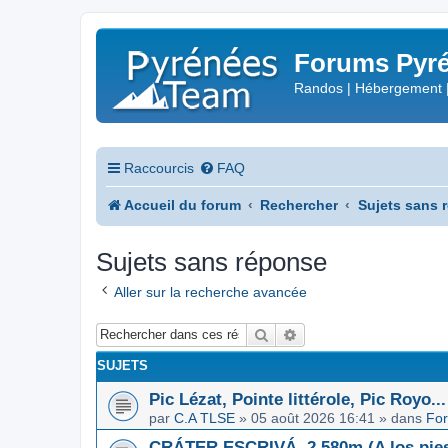
Forums Pyré
Randos | Hébergement 
Raccourcis
FAQ
Accueil du forum
Rechercher
Sujets sans 
Sujets sans réponse
Aller sur la recherche avancée
Rechercher
Recherche avancée
SUJETS
Pic Lézat, Pointe littérole, Pic Royo...
par
C.A TLSE
»
05 août 2026 16:41
» dans
For
CRÁTER ESCRIVÁ, 2.580m (A los pies