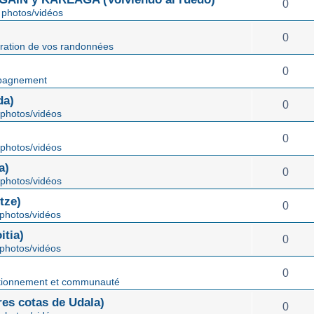
0
photos/vidéos
0
ration de vos randonnées
0
pagnement
da)
0
photos/vidéos
0
photos/vidéos
a)
0
photos/vidéos
tze)
0
photos/vidéos
tia)
0
photos/vidéos
0
tionnement et communauté
s cotas de Udala)
0