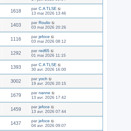
par
C.A TLSE
1618
13 mai 2026 13:46
par
Roulio
1403
03 mai 2026 20:26
par
jefoce
1116
03 mai 2026 08:12
par
red65
1292
01 mai 2026 11:15
par
C.A TLSE
1393
30 avr. 2026 16:00
par
yoch
3002
19 avr. 2026 20:15
par
nanne
1679
13 avr. 2026 17:42
par
jefoce
1459
13 avr. 2026 07:44
par
jefoce
1437
04 avr. 2026 09:07