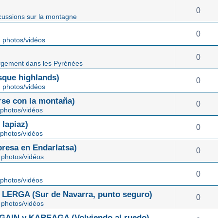
0
cussions sur la montagne
0
 photos/vidéos
0
gement dans les Pyrénées
ue highlands)
0
 photos/vidéos
rse con la montaña)
0
photos/vidéos
lapiaz)
0
photos/vidéos
sa en Endarlatsa)
0
photos/vidéos
0
photos/vidéos
ERGA (Sur de Navarra, punto seguro)
0
photos/vidéos
IN y KAREAGA (Volviendo al ruedo)