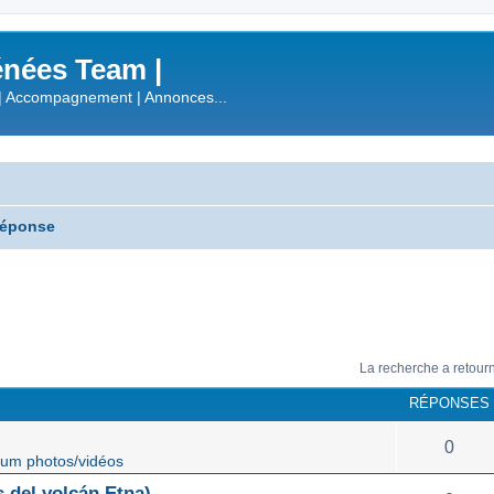
nées Team |
| Accompagnement | Annonces...
réponse
La recherche a retour
RÉPONSES
0
um photos/vidéos
 del volcán Etna)