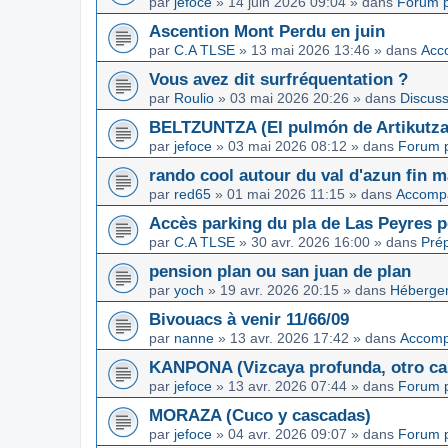
par
jefoce
»
14 juin 2026 09:04
» dans
Forum p
Ascention Mont Perdu en juin
par
C.A TLSE
»
13 mai 2026 13:46
» dans
Acc
Vous avez dit surfréquentation ?
par
Roulio
»
03 mai 2026 20:26
» dans
Discuss
BELTZUNTZA (El pulmón de Artikutza
par
jefoce
»
03 mai 2026 08:12
» dans
Forum p
rando cool autour du val d'azun fin 
par
red65
»
01 mai 2026 11:15
» dans
Accomp
Accès parking du pla de Las Peyres p
par
C.A TLSE
»
30 avr. 2026 16:00
» dans
Pré
pension plan ou san juan de plan
par
yoch
»
19 avr. 2026 20:15
» dans
Hébergem
Bivouacs à venir 11/66/09
par
nanne
»
13 avr. 2026 17:42
» dans
Accom
KANPONA (Vizcaya profunda, otro cap
par
jefoce
»
13 avr. 2026 07:44
» dans
Forum p
MORAZA (Cuco y cascadas)
par
jefoce
»
04 avr. 2026 09:07
» dans
Forum p