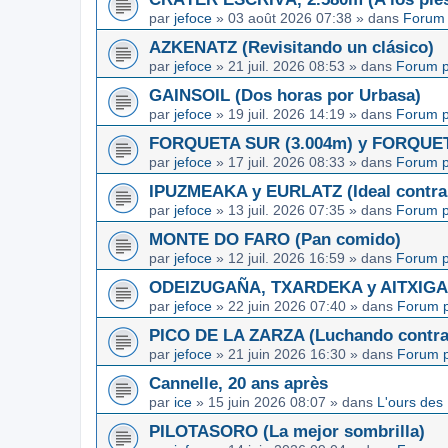
par
jefoce
»
03 août 2026 07:38
» dans
Forum 
AZKENATZ (Revisitando un clásico)
par
jefoce
»
21 juil. 2026 08:53
» dans
Forum p
GAINSOIL (Dos horas por Urbasa)
par
jefoce
»
19 juil. 2026 14:19
» dans
Forum p
FORQUETA SUR (3.004m) y FORQUETA 
par
jefoce
»
17 juil. 2026 08:33
» dans
Forum p
IPUZMEAKA y EURLATZ (Ideal contra 
par
jefoce
»
13 juil. 2026 07:35
» dans
Forum p
MONTE DO FARO (Pan comido)
par
jefoce
»
12 juil. 2026 16:59
» dans
Forum p
ODEIZUGAÑA, TXARDEKA y AITXIGARR
par
jefoce
»
22 juin 2026 07:40
» dans
Forum p
PICO DE LA ZARZA (Luchando contra l
par
jefoce
»
21 juin 2026 16:30
» dans
Forum p
Cannelle, 20 ans après
par
ice
»
15 juin 2026 08:07
» dans
L'ours des
PILOTASORO (La mejor sombrilla)