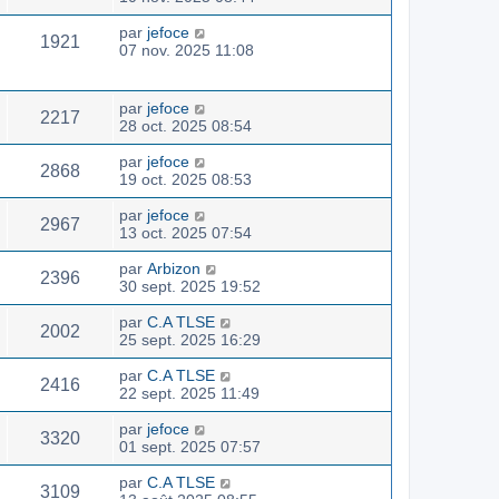
par
jefoce
1921
07 nov. 2025 11:08
par
jefoce
2217
28 oct. 2025 08:54
par
jefoce
2868
19 oct. 2025 08:53
par
jefoce
2967
13 oct. 2025 07:54
par
Arbizon
2396
30 sept. 2025 19:52
par
C.A TLSE
2002
25 sept. 2025 16:29
par
C.A TLSE
2416
22 sept. 2025 11:49
par
jefoce
3320
01 sept. 2025 07:57
par
C.A TLSE
3109