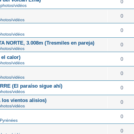
0
photos/vidéos
0
hotos/vidéos
0
hotos/vidéos
NORTE, 3.008m (Tresmiles en pareja)
0
hotos/vidéos
el calor)
0
hotos/vidéos
0
hotos/vidéos
E (El paraíso sigue ahí)
0
hotos/vidéos
os vientos alisios)
0
hotos/vidéos
0
 Pyrénées
0