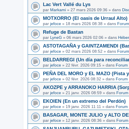
Lac Vert Vallé du Lys
par
Markami
»
27 mars 2026 09:36
» dans
Dis
MOTXORRO (El oasis de Urraul Alto)
par
jefoce
»
18 mars 2026 08:38
» dans
Forum
Refuge de Bastan
par
LyneG
»
06 mars 2026 02:06
» dans
Héber
ASTOTAGAÑA y GAINTZAMENDI (Basq
par
jefoce
»
02 mars 2026 08:52
» dans
Forum
BELDARREGI (Un día para reconcilia
par
jefoce
»
22 févr. 2026 09:15
» dans
Forum 
PEÑA DEL MORO y EL MAZO (Pista y 
par
jefoce
»
02 févr. 2026 08:32
» dans
Forum 
AKOZPE y ARRANOKO HARRIA (Sorpre
par
jefoce
»
21 janv. 2026 08:59
» dans
Forum 
EKOIEN (En un extremo del Perdón)
par
jefoce
»
19 janv. 2026 11:11
» dans
Forum 
BASAGAR, MONTE JULIO y ALTO DE L
par
jefoce
»
12 janv. 2026 08:36
» dans
Forum 
SANJUANBURU, GAZUMETXIKI, OTAGA