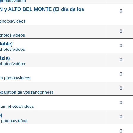
photos/vidéos
 ALTO DEL MONTE (El día de los
0
photos/vidéos
0
hotos/vidéos
able)
0
hotos/vidéos
zia)
0
hotos/vidéos
0
m photos/vidéos
0
éparation de vos randonnées
0
rum photos/vidéos
)
0
 photos/vidéos
0