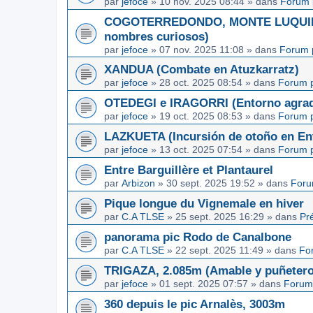
par
jefoce
»
10 nov. 2025 08:44
» dans
Forum 
COGOTERREDONDO, MONTE LUQUIN y
nombres curiosos)
par
jefoce
»
07 nov. 2025 11:08
» dans
Forum 
XANDUA (Combate en Atuzkarratz)
par
jefoce
»
28 oct. 2025 08:54
» dans
Forum p
OTEDEGI e IRAGORRI (Entorno agrad
par
jefoce
»
19 oct. 2025 08:53
» dans
Forum p
LAZKUETA (Incursión de otoño en Ent
par
jefoce
»
13 oct. 2025 07:54
» dans
Forum p
Entre Barguillère et Plantaurel
par
Arbizon
»
30 sept. 2025 19:52
» dans
Foru
Pique longue du Vignemale en hiver
par
C.A TLSE
»
25 sept. 2025 16:29
» dans
Pr
panorama pic Rodo de Canalbone
par
C.A TLSE
»
22 sept. 2025 11:49
» dans
Fo
TRIGAZA, 2.085m (Amable y puñetero
par
jefoce
»
01 sept. 2025 07:57
» dans
Forum
360 depuis le pic Arnalès, 3003m