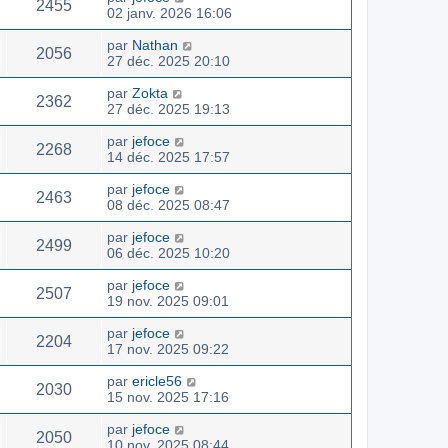
2455
02 janv. 2026 16:06
par
Nathan
2056
27 déc. 2025 20:10
par
Zokta
2362
27 déc. 2025 19:13
par
jefoce
2268
14 déc. 2025 17:57
par
jefoce
2463
08 déc. 2025 08:47
par
jefoce
2499
06 déc. 2025 10:20
par
jefoce
2507
19 nov. 2025 09:01
par
jefoce
2204
17 nov. 2025 09:22
par
ericle56
2030
15 nov. 2025 17:16
par
jefoce
2050
10 nov. 2025 08:44