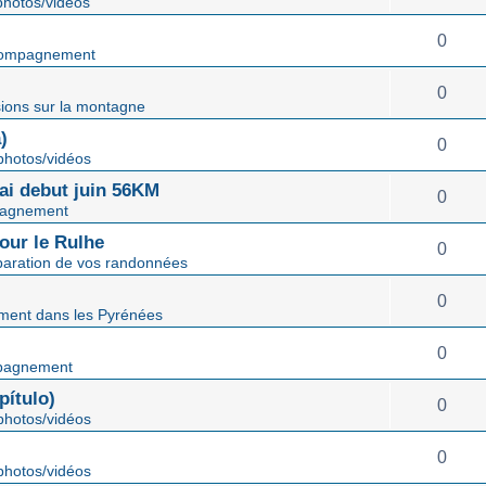
hotos/vidéos
0
ompagnement
0
ions sur la montagne
)
0
hotos/vidéos
mai debut juin 56KM
0
agnement
our le Rulhe
0
paration de vos randonnées
0
ent dans les Pyrénées
0
pagnement
ítulo)
0
hotos/vidéos
0
hotos/vidéos