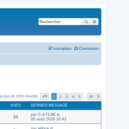
Rechercher
Recherche avancé
Inscription
Connexion
Page
1
sur
20
1
2
3
4
5
20
Suivant
né plus de 1000 résultats
…
VUES
DERNIER MESSAGE
par
C.A TLSE
34
05 août 2026 16:41
par
jefoce