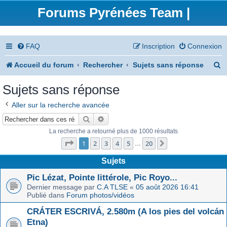
Forums Pyrénées Team |
FAQ
Inscription
Connexion
R
Accueil du forum
Rechercher
Sujets sans réponse
e
Sujets sans réponse
c
Aller sur la recherche avancée
h
Rechercher
Recherche avancée
e
La recherche a retourné plus de 1000 résultats
Page
1
sur
20
r
1
2
3
4
5
20
Suivant
…
c
Sujets
h
Pic Lézat, Pointe littérole, Pic Royo...
Dernier message par
C.A TLSE
«
05 août 2026 16:41
e
Publié dans
Forum photos/vidéos
r
CRÁTER ESCRIVÁ, 2.580m (A los pies del volcán
Etna)