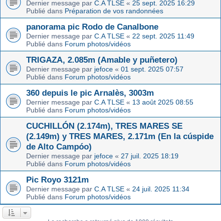
Dernier message par
C.A TLSE
«
25 sept. 2025 16:29
Publié dans
Préparation de vos randonnées
panorama pic Rodo de Canalbone
Dernier message par
C.A TLSE
«
22 sept. 2025 11:49
Publié dans
Forum photos/vidéos
TRIGAZA, 2.085m (Amable y puñetero)
Dernier message par
jefoce
«
01 sept. 2025 07:57
Publié dans
Forum photos/vidéos
360 depuis le pic Arnalès, 3003m
Dernier message par
C.A TLSE
«
13 août 2025 08:55
Publié dans
Forum photos/vidéos
CUCHILLÓN (2.174m), TRES MARES SE
(2.149m) y TRES MARES, 2.171m (En la cúspide
de Alto Campóo)
Dernier message par
jefoce
«
27 juil. 2025 18:19
Publié dans
Forum photos/vidéos
Pic Royo 3121m
Dernier message par
C.A TLSE
«
24 juil. 2025 11:34
Publié dans
Forum photos/vidéos