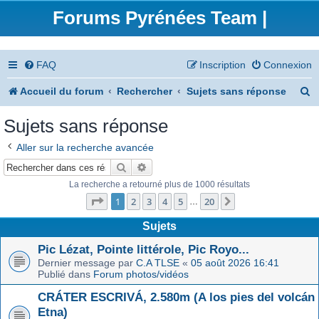
Forums Pyrénées Team |
FAQ
Inscription
Connexion
R
Accueil du forum
Rechercher
Sujets sans réponse
e
Sujets sans réponse
c
Aller sur la recherche avancée
h
Rechercher
Recherche avancée
e
La recherche a retourné plus de 1000 résultats
Page
1
sur
20
r
1
2
3
4
5
20
Suivant
…
c
Sujets
h
Pic Lézat, Pointe littérole, Pic Royo...
Dernier message par
C.A TLSE
«
05 août 2026 16:41
e
Publié dans
Forum photos/vidéos
r
CRÁTER ESCRIVÁ, 2.580m (A los pies del volcán
Etna)