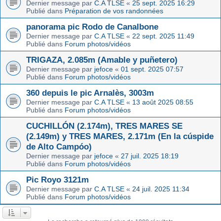
Dernier message par
C.A TLSE
«
25 sept. 2025 16:29
Publié dans
Préparation de vos randonnées
panorama pic Rodo de Canalbone
Dernier message par
C.A TLSE
«
22 sept. 2025 11:49
Publié dans
Forum photos/vidéos
TRIGAZA, 2.085m (Amable y puñetero)
Dernier message par
jefoce
«
01 sept. 2025 07:57
Publié dans
Forum photos/vidéos
360 depuis le pic Arnalès, 3003m
Dernier message par
C.A TLSE
«
13 août 2025 08:55
Publié dans
Forum photos/vidéos
CUCHILLÓN (2.174m), TRES MARES SE
(2.149m) y TRES MARES, 2.171m (En la cúspide
de Alto Campóo)
Dernier message par
jefoce
«
27 juil. 2025 18:19
Publié dans
Forum photos/vidéos
Pic Royo 3121m
Dernier message par
C.A TLSE
«
24 juil. 2025 11:34
Publié dans
Forum photos/vidéos