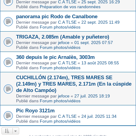
Dernier message par
C.A TLSE
«
25 sept. 2025 16:29
Publié dans
Préparation de vos randonnées
panorama pic Rodo de Canalbone
Dernier message par
C.A TLSE
«
22 sept. 2025 11:49
Publié dans
Forum photos/vidéos
TRIGAZA, 2.085m (Amable y puñetero)
Dernier message par
jefoce
«
01 sept. 2025 07:57
Publié dans
Forum photos/vidéos
360 depuis le pic Arnalès, 3003m
Dernier message par
C.A TLSE
«
13 août 2025 08:55
Publié dans
Forum photos/vidéos
CUCHILLÓN (2.174m), TRES MARES SE
(2.149m) y TRES MARES, 2.171m (En la cúspide
de Alto Campóo)
Dernier message par
jefoce
«
27 juil. 2025 18:19
Publié dans
Forum photos/vidéos
Pic Royo 3121m
Dernier message par
C.A TLSE
«
24 juil. 2025 11:34
Publié dans
Forum photos/vidéos