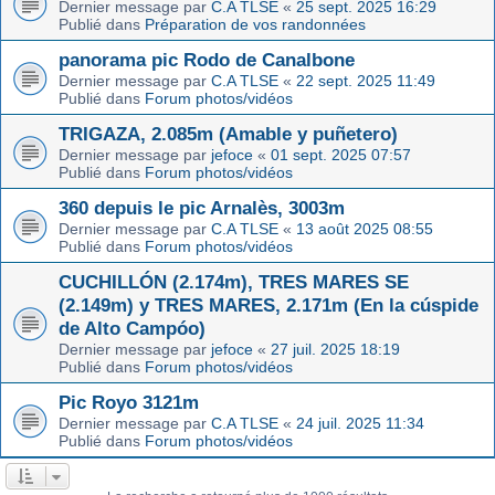
Dernier message par
C.A TLSE
«
25 sept. 2025 16:29
Publié dans
Préparation de vos randonnées
panorama pic Rodo de Canalbone
Dernier message par
C.A TLSE
«
22 sept. 2025 11:49
Publié dans
Forum photos/vidéos
TRIGAZA, 2.085m (Amable y puñetero)
Dernier message par
jefoce
«
01 sept. 2025 07:57
Publié dans
Forum photos/vidéos
360 depuis le pic Arnalès, 3003m
Dernier message par
C.A TLSE
«
13 août 2025 08:55
Publié dans
Forum photos/vidéos
CUCHILLÓN (2.174m), TRES MARES SE
(2.149m) y TRES MARES, 2.171m (En la cúspide
de Alto Campóo)
Dernier message par
jefoce
«
27 juil. 2025 18:19
Publié dans
Forum photos/vidéos
Pic Royo 3121m
Dernier message par
C.A TLSE
«
24 juil. 2025 11:34
Publié dans
Forum photos/vidéos