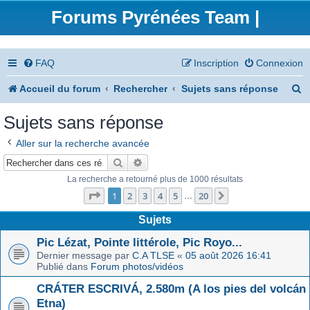
Forums Pyrénées Team |
FAQ
Inscription
Connexion
R
Accueil du forum
Rechercher
Sujets sans réponse
e
Sujets sans réponse
c
Aller sur la recherche avancée
h
Rechercher
Recherche avancée
e
La recherche a retourné plus de 1000 résultats
Page
1
sur
20
r
1
2
3
4
5
20
Suivant
…
c
Sujets
h
Pic Lézat, Pointe littérole, Pic Royo...
Dernier message par
C.A TLSE
«
05 août 2026 16:41
e
Publié dans
Forum photos/vidéos
r
CRÁTER ESCRIVÁ, 2.580m (A los pies del volcán
Etna)