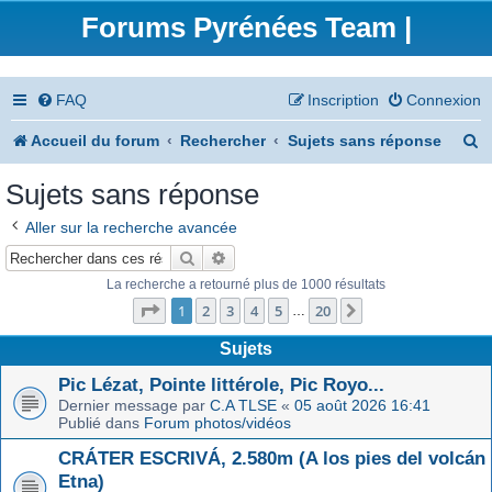
Forums Pyrénées Team |
FAQ
Inscription
Connexion
R
Accueil du forum
Rechercher
Sujets sans réponse
e
Sujets sans réponse
c
Aller sur la recherche avancée
h
Rechercher
Recherche avancée
e
La recherche a retourné plus de 1000 résultats
Page
1
sur
20
r
1
2
3
4
5
20
Suivant
…
c
Sujets
h
Pic Lézat, Pointe littérole, Pic Royo...
Dernier message par
C.A TLSE
«
05 août 2026 16:41
e
Publié dans
Forum photos/vidéos
r
CRÁTER ESCRIVÁ, 2.580m (A los pies del volcán
Etna)