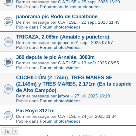
Dernier message par
C.A TLSE
«
25 sept. 2025 16:29
Publié dans
Préparation de vos randonnées
panorama pic Rodo de Canalbone
Dernier message par
C.A TLSE
«
22 sept. 2025 11:49
Publié dans
Forum photos/vidéos
TRIGAZA, 2.085m (Amable y puñetero)
Dernier message par
jefoce
«
01 sept. 2025 07:57
Publié dans
Forum photos/vidéos
360 depuis le pic Arnalès, 3003m
Dernier message par
C.A TLSE
«
13 août 2025 08:55
Publié dans
Forum photos/vidéos
CUCHILLÓN (2.174m), TRES MARES SE
(2.149m) y TRES MARES, 2.171m (En la cúspide
de Alto Campóo)
Dernier message par
jefoce
«
27 juil. 2025 18:19
Publié dans
Forum photos/vidéos
Pic Royo 3121m
Dernier message par
C.A TLSE
«
24 juil. 2025 11:34
Publié dans
Forum photos/vidéos