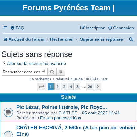
Forums Pyrénées Team |
FAQ
Inscription
Connexion
R
Accueil du forum
Rechercher
Sujets sans réponse
e
Sujets sans réponse
c
Aller sur la recherche avancée
h
Rechercher
Recherche avancée
e
La recherche a retourné plus de 1000 résultats
Page
1
sur
20
r
1
2
3
4
5
20
Suivant
…
c
Sujets
h
Pic Lézat, Pointe littérole, Pic Royo...
Dernier message par
C.A TLSE
«
05 août 2026 16:41
e
Publié dans
Forum photos/vidéos
r
CRÁTER ESCRIVÁ, 2.580m (A los pies del volcán
Etna)