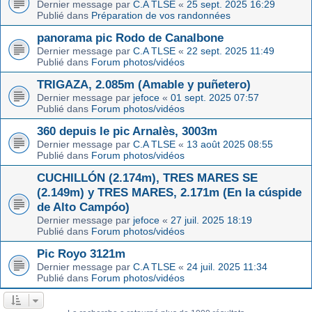
Dernier message par
C.A TLSE
«
25 sept. 2025 16:29
Publié dans
Préparation de vos randonnées
panorama pic Rodo de Canalbone
Dernier message par
C.A TLSE
«
22 sept. 2025 11:49
Publié dans
Forum photos/vidéos
TRIGAZA, 2.085m (Amable y puñetero)
Dernier message par
jefoce
«
01 sept. 2025 07:57
Publié dans
Forum photos/vidéos
360 depuis le pic Arnalès, 3003m
Dernier message par
C.A TLSE
«
13 août 2025 08:55
Publié dans
Forum photos/vidéos
CUCHILLÓN (2.174m), TRES MARES SE
(2.149m) y TRES MARES, 2.171m (En la cúspide
de Alto Campóo)
Dernier message par
jefoce
«
27 juil. 2025 18:19
Publié dans
Forum photos/vidéos
Pic Royo 3121m
Dernier message par
C.A TLSE
«
24 juil. 2025 11:34
Publié dans
Forum photos/vidéos