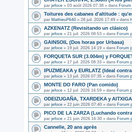
par
jefoce
»
03 août 2026 07:38
» dans
Forum 
Toitures des cabanes d'altitude : qu'e
par
MathieuP640
»
28 juil. 2026 17:49
» dans
AZKENATZ (Revisitando un clásico)
par
jefoce
»
21 juil. 2026 08:53
» dans
Forum p
GAINSOIL (Dos horas por Urbasa)
par
jefoce
»
19 juil. 2026 14:19
» dans
Forum p
FORQUETA SUR (3.004m) y FORQUETA 
par
jefoce
»
17 juil. 2026 08:33
» dans
Forum p
IPUZMEAKA y EURLATZ (Ideal contra 
par
jefoce
»
13 juil. 2026 07:35
» dans
Forum p
MONTE DO FARO (Pan comido)
par
jefoce
»
12 juil. 2026 16:59
» dans
Forum p
ODEIZUGAÑA, TXARDEKA y AITXIGARR
par
jefoce
»
22 juin 2026 07:40
» dans
Forum p
PICO DE LA ZARZA (Luchando contra l
par
jefoce
»
21 juin 2026 16:30
» dans
Forum p
Cannelle, 20 ans après