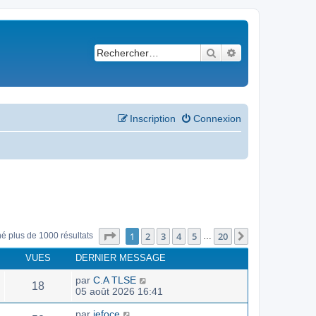
Rechercher
Recherche avancé
Inscription
Connexion
Page
1
sur
20
1
2
3
4
5
20
Suivant
né plus de 1000 résultats
…
VUES
DERNIER MESSAGE
par
C.A TLSE
18
05 août 2026 16:41
par
jefoce