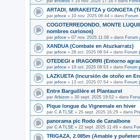
par
ericle56
»
15 nov. 2025 17:16
» dans
Fonc
ARTADI, MIRAKEITZA y GONGETA (Tre
par
jefoce
»
10 nov. 2025 08:44
» dans
Forum 
COGOTERREDONDO, MONTE LUQUIN y
nombres curiosos)
par
jefoce
»
07 nov. 2025 11:08
» dans
Forum 
XANDUA (Combate en Atuzkarratz)
par
jefoce
»
28 oct. 2025 08:54
» dans
Forum p
OTEDEGI e IRAGORRI (Entorno agrad
par
jefoce
»
19 oct. 2025 08:53
» dans
Forum p
LAZKUETA (Incursión de otoño en Ent
par
jefoce
»
13 oct. 2025 07:54
» dans
Forum p
Entre Barguillère et Plantaurel
par
Arbizon
»
30 sept. 2025 19:52
» dans
Foru
Pique longue du Vignemale en hiver
par
C.A TLSE
»
25 sept. 2025 16:29
» dans
Pr
panorama pic Rodo de Canalbone
par
C.A TLSE
»
22 sept. 2025 11:49
» dans
Fo
TRIGAZA, 2.085m (Amable y puñetero