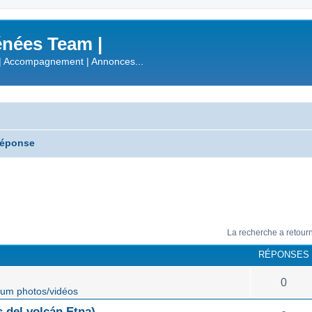
nées Team |
| Accompagnement | Annonces...
réponse
La recherche a retour
RÉPONSES
0
um photos/vidéos
 del volcán Etna)