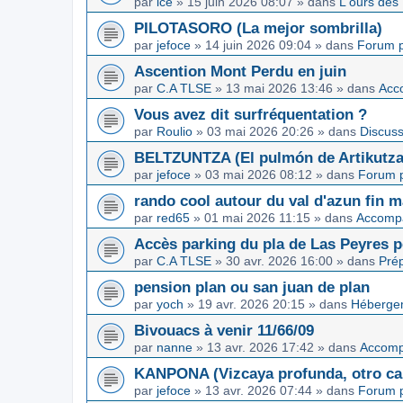
par
ice
»
15 juin 2026 08:07
» dans
L'ours des
PILOTASORO (La mejor sombrilla)
par
jefoce
»
14 juin 2026 09:04
» dans
Forum p
Ascention Mont Perdu en juin
par
C.A TLSE
»
13 mai 2026 13:46
» dans
Acc
Vous avez dit surfréquentation ?
par
Roulio
»
03 mai 2026 20:26
» dans
Discuss
BELTZUNTZA (El pulmón de Artikutza
par
jefoce
»
03 mai 2026 08:12
» dans
Forum p
rando cool autour du val d'azun fin 
par
red65
»
01 mai 2026 11:15
» dans
Accomp
Accès parking du pla de Las Peyres p
par
C.A TLSE
»
30 avr. 2026 16:00
» dans
Pré
pension plan ou san juan de plan
par
yoch
»
19 avr. 2026 20:15
» dans
Hébergem
Bivouacs à venir 11/66/09
par
nanne
»
13 avr. 2026 17:42
» dans
Accom
KANPONA (Vizcaya profunda, otro cap
par
jefoce
»
13 avr. 2026 07:44
» dans
Forum p