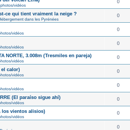
0
photos/vidéos
st-ce qui tient vraiment la neige ?
0
Hébergement dans les Pyrénées
0
hotos/vidéos
0
hotos/vidéos
NORTE, 3.008m (Tresmiles en pareja)
0
hotos/vidéos
el calor)
0
hotos/vidéos
0
hotos/vidéos
E (El paraíso sigue ahí)
0
hotos/vidéos
os vientos alisios)
0
hotos/vidéos
0