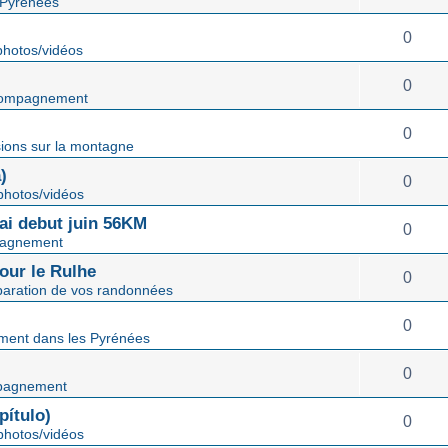
 Pyrénées
0
hotos/vidéos
0
ompagnement
0
ions sur la montagne
)
0
hotos/vidéos
mai debut juin 56KM
0
agnement
our le Rulhe
0
paration de vos randonnées
0
ent dans les Pyrénées
0
pagnement
ítulo)
0
hotos/vidéos