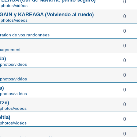
0
photos/vidéos
IN y KAREAGA (Volviendo al ruedo)
0
photos/vidéos
0
ration de vos randonnées
0
pagnement
da)
0
photos/vidéos
0
photos/vidéos
a)
0
photos/vidéos
tze)
0
photos/vidéos
tia)
0
photos/vidéos
0