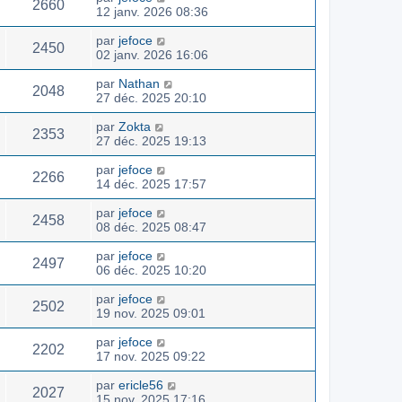
2660
12 janv. 2026 08:36
par
jefoce
2450
02 janv. 2026 16:06
par
Nathan
2048
27 déc. 2025 20:10
par
Zokta
2353
27 déc. 2025 19:13
par
jefoce
2266
14 déc. 2025 17:57
par
jefoce
2458
08 déc. 2025 08:47
par
jefoce
2497
06 déc. 2025 10:20
par
jefoce
2502
19 nov. 2025 09:01
par
jefoce
2202
17 nov. 2025 09:22
par
ericle56
2027
15 nov. 2025 17:16