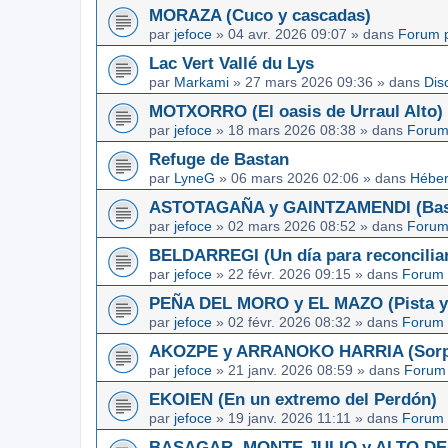
MORAZA (Cuco y cascadas)
par
jefoce
»
04 avr. 2026 09:07
» dans
Forum p
Lac Vert Vallé du Lys
par
Markami
»
27 mars 2026 09:36
» dans
Dis
MOTXORRO (El oasis de Urraul Alto)
par
jefoce
»
18 mars 2026 08:38
» dans
Forum
Refuge de Bastan
par
LyneG
»
06 mars 2026 02:06
» dans
Héber
ASTOTAGAÑA y GAINTZAMENDI (Basq
par
jefoce
»
02 mars 2026 08:52
» dans
Forum
BELDARREGI (Un día para reconcilia
par
jefoce
»
22 févr. 2026 09:15
» dans
Forum 
PEÑA DEL MORO y EL MAZO (Pista y 
par
jefoce
»
02 févr. 2026 08:32
» dans
Forum 
AKOZPE y ARRANOKO HARRIA (Sorpre
par
jefoce
»
21 janv. 2026 08:59
» dans
Forum 
EKOIEN (En un extremo del Perdón)
par
jefoce
»
19 janv. 2026 11:11
» dans
Forum 
BASAGAR, MONTE JULIO y ALTO DE L