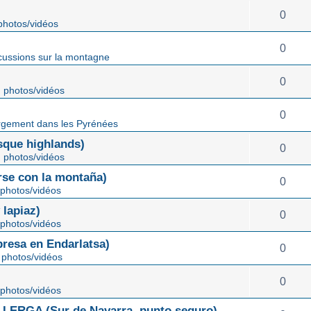
0
hotos/vidéos
0
cussions sur la montagne
0
 photos/vidéos
0
gement dans les Pyrénées
ue highlands)
0
 photos/vidéos
rse con la montaña)
0
photos/vidéos
lapiaz)
0
photos/vidéos
sa en Endarlatsa)
0
photos/vidéos
0
photos/vidéos
ERGA (Sur de Navarra, punto seguro)