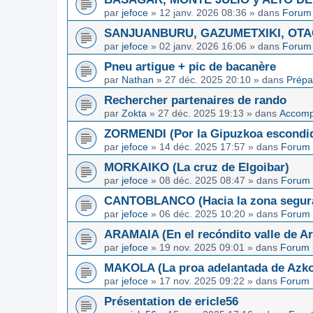
par
jefoce
»
12 janv. 2026 08:36
» dans
Forum 
SANJUANBURU, GAZUMETXIKI, OTAGA
par
jefoce
»
02 janv. 2026 16:06
» dans
Forum 
Pneu artigue + pic de bacanère
par
Nathan
»
27 déc. 2025 20:10
» dans
Prépa
Rechercher partenaires de rando
par
Zokta
»
27 déc. 2025 19:13
» dans
Accom
ZORMENDI (Por la Gipuzkoa escondi
par
jefoce
»
14 déc. 2025 17:57
» dans
Forum 
MORKAIKO (La cruz de Elgoibar)
par
jefoce
»
08 déc. 2025 08:47
» dans
Forum 
CANTOBLANCO (Hacia la zona segur
par
jefoce
»
06 déc. 2025 10:20
» dans
Forum 
ARAMAIA (En el recóndito valle de Ar
par
jefoce
»
19 nov. 2025 09:01
» dans
Forum 
MAKOLA (La proa adelantada de Azkoi
par
jefoce
»
17 nov. 2025 09:22
» dans
Forum 
Présentation de ericle56