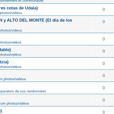
tionnement et communauté
s cotas de Udala)
0
photos/vidéos
 ALTO DEL MONTE (El día de los
0
photos/vidéos
0
hotos/vidéos
able)
0
hotos/vidéos
zia)
0
hotos/vidéos
0
m photos/vidéos
0
éparation de vos randonnées
0
rum photos/vidéos
)
0