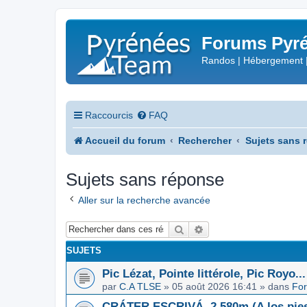
Forums Pyré
Randos | Hébergement 
Raccourcis
FAQ
Accueil du forum
Rechercher
Sujets sans 
Sujets sans réponse
Aller sur la recherche avancée
Rechercher
Recherche avancée
SUJETS
Pic Lézat, Pointe littérole, Pic Royo...
par
C.A TLSE
»
05 août 2026 16:41
» dans
For
CRÁTER ESCRIVÁ, 2.580m (A los pies