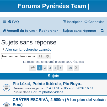
Forums Pyrénées Team |
FAQ
Inscription
Connexion
R
Accueil du forum
Rechercher
Sujets sans réponse
e
Sujets sans réponse
c
Aller sur la recherche avancée
h
Rechercher
Recherche avancée
e
La recherche a retourné plus de 1000 résultats
Page
1
sur
20
r
1
2
3
4
5
20
Suivant
…
c
Sujets
h
Pic Lézat, Pointe littérole, Pic Royo...
Dernier message par
C.A TLSE
«
05 août 2026 16:41
e
Publié dans
Forum photos/vidéos
r
CRÁTER ESCRIVÁ, 2.580m (A los pies del volcán
Etna)