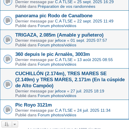
Dernier message par
C.A TLSE
«
25 sept. 2025 16:29
Publié dans
Préparation de vos randonnées
panorama pic Rodo de Canalbone
Dernier message par
C.A TLSE
«
22 sept. 2025 11:49
Publié dans
Forum photos/vidéos
TRIGAZA, 2.085m (Amable y puñetero)
Dernier message par
jefoce
«
01 sept. 2025 07:57
Publié dans
Forum photos/vidéos
360 depuis le pic Arnalès, 3003m
Dernier message par
C.A TLSE
«
13 août 2025 08:55
Publié dans
Forum photos/vidéos
CUCHILLÓN (2.174m), TRES MARES SE
(2.149m) y TRES MARES, 2.171m (En la cúspide
de Alto Campóo)
Dernier message par
jefoce
«
27 juil. 2025 18:19
Publié dans
Forum photos/vidéos
Pic Royo 3121m
Dernier message par
C.A TLSE
«
24 juil. 2025 11:34
Publié dans
Forum photos/vidéos