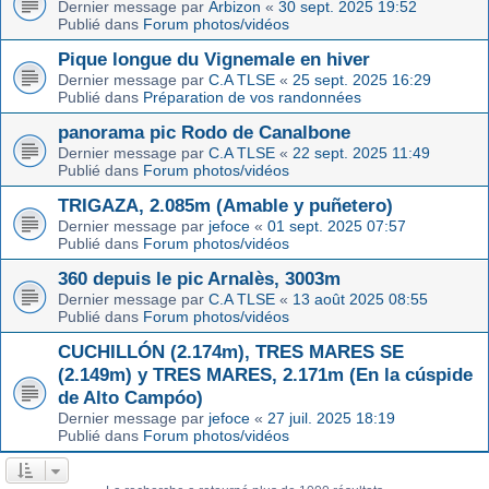
Dernier message par
Arbizon
«
30 sept. 2025 19:52
Publié dans
Forum photos/vidéos
Pique longue du Vignemale en hiver
Dernier message par
C.A TLSE
«
25 sept. 2025 16:29
Publié dans
Préparation de vos randonnées
panorama pic Rodo de Canalbone
Dernier message par
C.A TLSE
«
22 sept. 2025 11:49
Publié dans
Forum photos/vidéos
TRIGAZA, 2.085m (Amable y puñetero)
Dernier message par
jefoce
«
01 sept. 2025 07:57
Publié dans
Forum photos/vidéos
360 depuis le pic Arnalès, 3003m
Dernier message par
C.A TLSE
«
13 août 2025 08:55
Publié dans
Forum photos/vidéos
CUCHILLÓN (2.174m), TRES MARES SE
(2.149m) y TRES MARES, 2.171m (En la cúspide
de Alto Campóo)
Dernier message par
jefoce
«
27 juil. 2025 18:19
Publié dans
Forum photos/vidéos