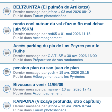
BELTZUNTZA (El pulmón de Artikutza)
Dernier message par
jefoce
«
03 mai 2026 08:12
Publié dans
Forum photos/vidéos
rando cool autour du val d'azun fin mai debut
juin 56KM
Dernier message par
red65
«
01 mai 2026 11:15
Publié dans
Accompagnement
Accès parking du pla de Las Peyres pour le
Rulhe
Dernier message par
C.A TLSE
«
30 avr. 2026 16:00
Publié dans
Préparation de vos randonnées
pension plan ou san juan de plan
Dernier message par
yoch
«
19 avr. 2026 20:15
Publié dans
Hébergement dans les Pyrénées
Bivouacs à venir 11/66/09
Dernier message par
nanne
«
13 avr. 2026 17:42
Publié dans
Accompagnement
KANPONA (Vizcaya profunda, otro capítulo)
Dernier message par
jefoce
«
13 avr. 2026 07:44
Publié dans
Forum photos/vidéos