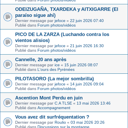
Publié dans
Forum photos/vidéos
ODEIZUGAÑA, TXARDEKA y AITXIGARRE (El
paraíso sigue ahí)
Dernier message par
jefoce
«
22 juin 2026 07:40
Publié dans
Forum photos/vidéos
PICO DE LA ZARZA (Luchando contra los
vientos alisios)
Dernier message par
jefoce
«
21 juin 2026 16:30
Publié dans
Forum photos/vidéos
Cannelle, 20 ans après
Dernier message par
ice
«
15 juin 2026 08:07
Publié dans
L'ours des Pyrénées
PILOTASORO (La mejor sombrilla)
Dernier message par
jefoce
«
14 juin 2026 09:04
Publié dans
Forum photos/vidéos
Ascention Mont Perdu en juin
Dernier message par
C.A TLSE
«
13 mai 2026 13:46
Publié dans
Accompagnement
Vous avez dit surfréquentation ?
Dernier message par
Roulio
«
03 mai 2026 20:26
Publié dans
Discussions sur la montagne