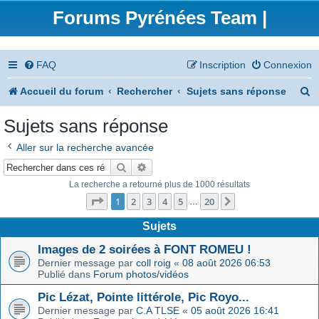
Forums Pyrénées Team |
FAQ
Inscription
Connexion
R
Accueil du forum
Rechercher
Sujets sans réponse
e
Sujets sans réponse
c
Aller sur la recherche avancée
h
Rechercher
Recherche avancée
e
La recherche a retourné plus de 1000 résultats
Page
1
sur
20
r
1
2
3
4
5
20
Suivant
…
c
Sujets
h
Images de 2 soirées à FONT ROMEU !
Dernier message par
coll roig
«
08 août 2026 06:53
e
Publié dans
Forum photos/vidéos
r
Pic Lézat, Pointe littérole, Pic Royo...
Dernier message par
C.A TLSE
«
05 août 2026 16:41