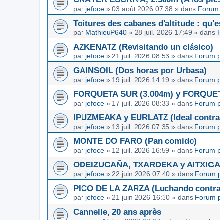
par
jefoce
»
03 août 2026 07:38
» dans
Forum 
Toitures des cabanes d'altitude : qu'e
par
MathieuP640
»
28 juil. 2026 17:49
» dans
AZKENATZ (Revisitando un clásico)
par
jefoce
»
21 juil. 2026 08:53
» dans
Forum p
GAINSOIL (Dos horas por Urbasa)
par
jefoce
»
19 juil. 2026 14:19
» dans
Forum p
FORQUETA SUR (3.004m) y FORQUETA 
par
jefoce
»
17 juil. 2026 08:33
» dans
Forum p
IPUZMEAKA y EURLATZ (Ideal contra 
par
jefoce
»
13 juil. 2026 07:35
» dans
Forum p
MONTE DO FARO (Pan comido)
par
jefoce
»
12 juil. 2026 16:59
» dans
Forum p
ODEIZUGAÑA, TXARDEKA y AITXIGARR
par
jefoce
»
22 juin 2026 07:40
» dans
Forum p
PICO DE LA ZARZA (Luchando contra l
par
jefoce
»
21 juin 2026 16:30
» dans
Forum p
Cannelle, 20 ans après