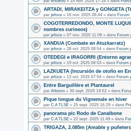
par
ericle56
»
15 nov. 2025 17:16
» dans
Fonc
ARTADI, MIRAKEITZA y GONGETA (Tre
par
jefoce
»
10 nov. 2025 08:44
» dans
Forum 
COGOTERREDONDO, MONTE LUQUIN y
nombres curiosos)
par
jefoce
»
07 nov. 2025 11:08
» dans
Forum 
XANDUA (Combate en Atuzkarratz)
par
jefoce
»
28 oct. 2025 08:54
» dans
Forum p
OTEDEGI e IRAGORRI (Entorno agrad
par
jefoce
»
19 oct. 2025 08:53
» dans
Forum p
LAZKUETA (Incursión de otoño en Ent
par
jefoce
»
13 oct. 2025 07:54
» dans
Forum p
Entre Barguillère et Plantaurel
par
Arbizon
»
30 sept. 2025 19:52
» dans
Foru
Pique longue du Vignemale en hiver
par
C.A TLSE
»
25 sept. 2025 16:29
» dans
Pr
panorama pic Rodo de Canalbone
par
C.A TLSE
»
22 sept. 2025 11:49
» dans
Fo
TRIGAZA, 2.085m (Amable y puñetero