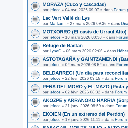
MORAZA (Cuco y cascadas)
par
jefoce
»
04 avr. 2026 09:07
» dans
Forum p
Lac Vert Vallé du Lys
par
Markami
»
27 mars 2026 09:36
» dans
Dis
MOTXORRO (El oasis de Urraul Alto)
par
jefoce
»
18 mars 2026 08:38
» dans
Forum
Refuge de Bastan
par
LyneG
»
06 mars 2026 02:06
» dans
Héber
ASTOTAGAÑA y GAINTZAMENDI (Basq
par
jefoce
»
02 mars 2026 08:52
» dans
Forum
BELDARREGI (Un día para reconcilia
par
jefoce
»
22 févr. 2026 09:15
» dans
Forum 
PEÑA DEL MORO y EL MAZO (Pista y 
par
jefoce
»
02 févr. 2026 08:32
» dans
Forum 
AKOZPE y ARRANOKO HARRIA (Sorpre
par
jefoce
»
21 janv. 2026 08:59
» dans
Forum 
EKOIEN (En un extremo del Perdón)
par
jefoce
»
19 janv. 2026 11:11
» dans
Forum 
BASAGAR, MONTE JULIO y ALTO DE L