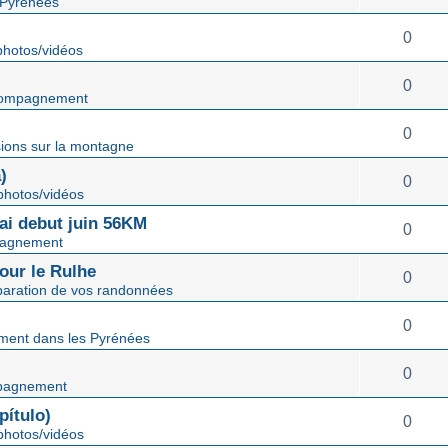
 Pyrénées
0
hotos/vidéos
0
ompagnement
0
ions sur la montagne
)
0
hotos/vidéos
mai debut juin 56KM
0
agnement
our le Rulhe
0
paration de vos randonnées
0
ent dans les Pyrénées
0
pagnement
ítulo)
0
hotos/vidéos