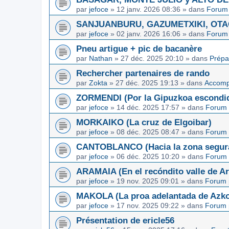
par
jefoce
»
12 janv. 2026 08:36
» dans
Forum 
SANJUANBURU, GAZUMETXIKI, OTAGA
par
jefoce
»
02 janv. 2026 16:06
» dans
Forum 
Pneu artigue + pic de bacanère
par
Nathan
»
27 déc. 2025 20:10
» dans
Prépa
Rechercher partenaires de rando
par
Zokta
»
27 déc. 2025 19:13
» dans
Accom
ZORMENDI (Por la Gipuzkoa escondi
par
jefoce
»
14 déc. 2025 17:57
» dans
Forum 
MORKAIKO (La cruz de Elgoibar)
par
jefoce
»
08 déc. 2025 08:47
» dans
Forum 
CANTOBLANCO (Hacia la zona segur
par
jefoce
»
06 déc. 2025 10:20
» dans
Forum 
ARAMAIA (En el recóndito valle de Ar
par
jefoce
»
19 nov. 2025 09:01
» dans
Forum 
MAKOLA (La proa adelantada de Azkoi
par
jefoce
»
17 nov. 2025 09:22
» dans
Forum 
Présentation de ericle56