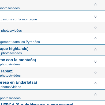
0
hotos/vidéos
0
cussions sur la montagne
0
 photos/vidéos
0
gement dans les Pyrénées
ue highlands)
0
 photos/vidéos
rse con la montaña)
0
photos/vidéos
lapiaz)
0
photos/vidéos
sa en Endarlatsa)
0
photos/vidéos
0
photos/vidéos
ERGA (Sur de Navarra, punto seguro)