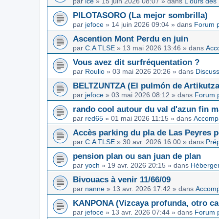
par
ice
»
15 juin 2026 08:07
» dans
L'ours des
PILOTASORO (La mejor sombrilla)
par
jefoce
»
14 juin 2026 09:04
» dans
Forum p
Ascention Mont Perdu en juin
par
C.A TLSE
»
13 mai 2026 13:46
» dans
Acc
Vous avez dit surfréquentation ?
par
Roulio
»
03 mai 2026 20:26
» dans
Discuss
BELTZUNTZA (El pulmón de Artikutza
par
jefoce
»
03 mai 2026 08:12
» dans
Forum p
rando cool autour du val d'azun fin 
par
red65
»
01 mai 2026 11:15
» dans
Accomp
Accès parking du pla de Las Peyres p
par
C.A TLSE
»
30 avr. 2026 16:00
» dans
Pré
pension plan ou san juan de plan
par
yoch
»
19 avr. 2026 20:15
» dans
Hébergem
Bivouacs à venir 11/66/09
par
nanne
»
13 avr. 2026 17:42
» dans
Accom
KANPONA (Vizcaya profunda, otro cap
par
jefoce
»
13 avr. 2026 07:44
» dans
Forum p