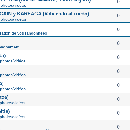
0
photos/vidéos
IN y KAREAGA (Volviendo al ruedo)
0
photos/vidéos
0
ration de vos randonnées
0
pagnement
da)
0
photos/vidéos
0
photos/vidéos
a)
0
photos/vidéos
tze)
0
photos/vidéos
tia)
0
photos/vidéos
0