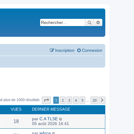
Rechercher
Recherche avancé
Inscription
Connexion
Page
1
sur
20
1
2
3
4
5
20
Suivant
né plus de 1000 résultats
…
VUES
DERNIER MESSAGE
par
C.A TLSE
18
05 août 2026 16:41
par
jefoce