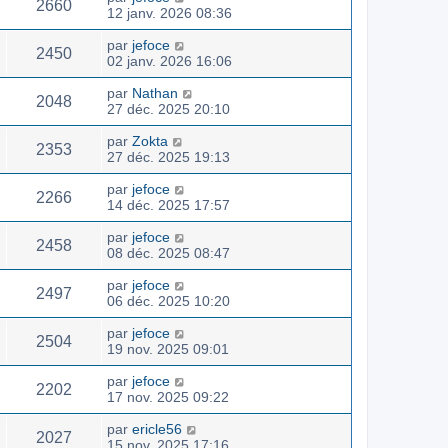
2660
12 janv. 2026 08:36
par
jefoce
2450
02 janv. 2026 16:06
par
Nathan
2048
27 déc. 2025 20:10
par
Zokta
2353
27 déc. 2025 19:13
par
jefoce
2266
14 déc. 2025 17:57
par
jefoce
2458
08 déc. 2025 08:47
par
jefoce
2497
06 déc. 2025 10:20
par
jefoce
2504
19 nov. 2025 09:01
par
jefoce
2202
17 nov. 2025 09:22
par
ericle56
2027
15 nov. 2025 17:16