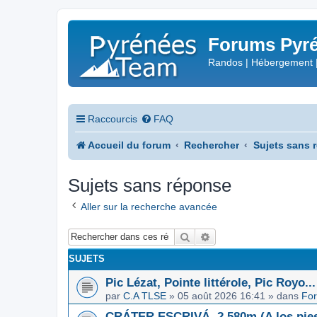
Forums Pyré
Randos | Hébergement 
Raccourcis
FAQ
Accueil du forum
Rechercher
Sujets sans 
Sujets sans réponse
Aller sur la recherche avancée
Rechercher
Recherche avancée
SUJETS
Pic Lézat, Pointe littérole, Pic Royo...
par
C.A TLSE
»
05 août 2026 16:41
» dans
For
CRÁTER ESCRIVÁ, 2.580m (A los pies