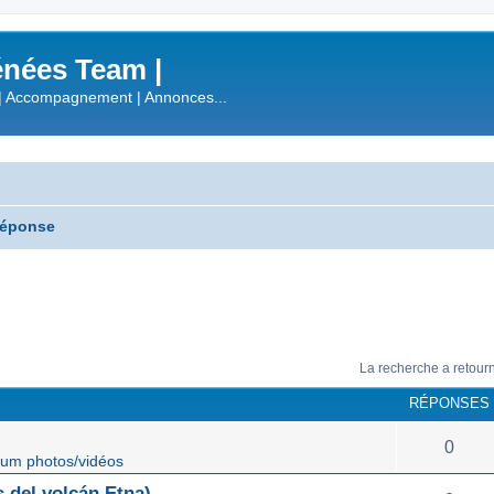
nées Team |
| Accompagnement | Annonces...
réponse
La recherche a retour
RÉPONSES
0
um photos/vidéos
 del volcán Etna)