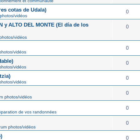
tionnement et communauté
s cotas de Udala)
0
photos/vidéos
 ALTO DEL MONTE (El día de los
0
photos/vidéos
0
hotos/vidéos
able)
0
hotos/vidéos
zia)
0
hotos/vidéos
0
m photos/vidéos
0
éparation de vos randonnées
0
rum photos/vidéos
)
0