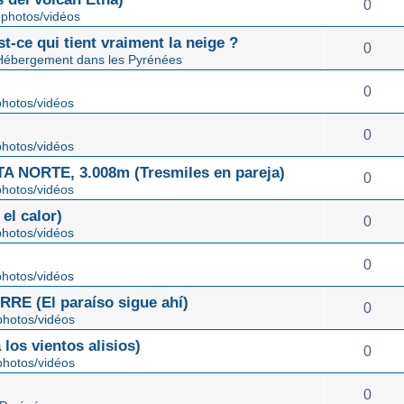
0
photos/vidéos
st-ce qui tient vraiment la neige ?
0
Hébergement dans les Pyrénées
0
hotos/vidéos
0
hotos/vidéos
NORTE, 3.008m (Tresmiles en pareja)
0
hotos/vidéos
el calor)
0
hotos/vidéos
0
hotos/vidéos
E (El paraíso sigue ahí)
0
hotos/vidéos
os vientos alisios)
0
hotos/vidéos
0