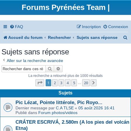
Forums Pyrénées Team |
FAQ
Inscription
Connexion
R
Accueil du forum
Rechercher
Sujets sans réponse
e
Sujets sans réponse
c
Aller sur la recherche avancée
h
Rechercher
Recherche avancée
e
La recherche a retourné plus de 1000 résultats
Page
1
sur
20
r
1
2
3
4
5
20
Suivant
…
c
Sujets
h
Pic Lézat, Pointe littérole, Pic Royo...
Dernier message par
C.A TLSE
«
05 août 2026 16:41
e
Publié dans
Forum photos/vidéos
r
CRÁTER ESCRIVÁ, 2.580m (A los pies del volcán
Etna)