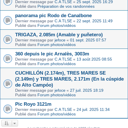
Dernier message par
C.A TLSE
«
25 sept. 2025 16:29
Publié dans
Préparation de vos randonnées
panorama pic Rodo de Canalbone
Dernier message par
C.A TLSE
«
22 sept. 2025 11:49
Publié dans
Forum photos/vidéos
TRIGAZA, 2.085m (Amable y puñetero)
Dernier message par
jefoce
«
01 sept. 2025 07:57
Publié dans
Forum photos/vidéos
360 depuis le pic Arnalès, 3003m
Dernier message par
C.A TLSE
«
13 août 2025 08:55
Publié dans
Forum photos/vidéos
CUCHILLÓN (2.174m), TRES MARES SE
(2.149m) y TRES MARES, 2.171m (En la cúspide
de Alto Campóo)
Dernier message par
jefoce
«
27 juil. 2025 18:19
Publié dans
Forum photos/vidéos
Pic Royo 3121m
Dernier message par
C.A TLSE
«
24 juil. 2025 11:34
Publié dans
Forum photos/vidéos