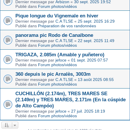
Dernier message par
Arbizon
«
30 sept. 2025 19:52
Publié dans
Forum photos/vidéos
Pique longue du Vignemale en hiver
Dernier message par
C.A TLSE
«
25 sept. 2025 16:29
Publié dans
Préparation de vos randonnées
panorama pic Rodo de Canalbone
Dernier message par
C.A TLSE
«
22 sept. 2025 11:49
Publié dans
Forum photos/vidéos
TRIGAZA, 2.085m (Amable y puñetero)
Dernier message par
jefoce
«
01 sept. 2025 07:57
Publié dans
Forum photos/vidéos
360 depuis le pic Arnalès, 3003m
Dernier message par
C.A TLSE
«
13 août 2025 08:55
Publié dans
Forum photos/vidéos
CUCHILLÓN (2.174m), TRES MARES SE
(2.149m) y TRES MARES, 2.171m (En la cúspide
de Alto Campóo)
Dernier message par
jefoce
«
27 juil. 2025 18:19
Publié dans
Forum photos/vidéos