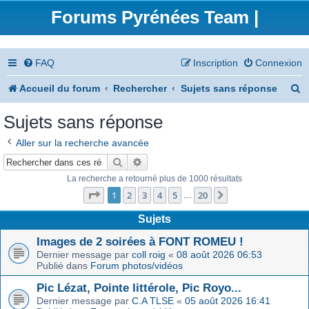
Forums Pyrénées Team |
FAQ
Inscription
Connexion
R
Accueil du forum
Rechercher
Sujets sans réponse
e
Sujets sans réponse
c
Aller sur la recherche avancée
h
Rechercher
Recherche avancée
e
La recherche a retourné plus de 1000 résultats
Page
1
sur
20
r
1
2
3
4
5
20
Suivant
…
c
Sujets
h
Images de 2 soirées à FONT ROMEU !
Dernier message par
coll roig
«
08 août 2026 06:53
e
Publié dans
Forum photos/vidéos
r
Pic Lézat, Pointe littérole, Pic Royo...
Dernier message par
C.A TLSE
«
05 août 2026 16:41