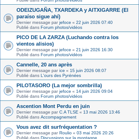
Publié dans
Forum photos/vidéos
ODEIZUGAÑA, TXARDEKA y AITXIGARRE (El
paraíso sigue ahí)
Dernier message par
jefoce
«
22 juin 2026 07:40
Publié dans
Forum photos/vidéos
PICO DE LA ZARZA (Luchando contra los
vientos alisios)
Dernier message par
jefoce
«
21 juin 2026 16:30
Publié dans
Forum photos/vidéos
Cannelle, 20 ans après
Dernier message par
ice
«
15 juin 2026 08:07
Publié dans
L'ours des Pyrénées
PILOTASORO (La mejor sombrilla)
Dernier message par
jefoce
«
14 juin 2026 09:04
Publié dans
Forum photos/vidéos
Ascention Mont Perdu en juin
Dernier message par
C.A TLSE
«
13 mai 2026 13:46
Publié dans
Accompagnement
Vous avez dit surfréquentation ?
Dernier message par
Roulio
«
03 mai 2026 20:26
Publié dans
Discussions sur la montagne