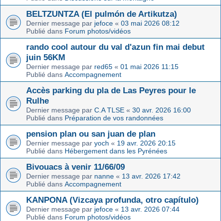
BELTZUNTZA (El pulmón de Artikutza)
Dernier message par
jefoce
«
03 mai 2026 08:12
Publié dans
Forum photos/vidéos
rando cool autour du val d'azun fin mai debut
juin 56KM
Dernier message par
red65
«
01 mai 2026 11:15
Publié dans
Accompagnement
Accès parking du pla de Las Peyres pour le
Rulhe
Dernier message par
C.A TLSE
«
30 avr. 2026 16:00
Publié dans
Préparation de vos randonnées
pension plan ou san juan de plan
Dernier message par
yoch
«
19 avr. 2026 20:15
Publié dans
Hébergement dans les Pyrénées
Bivouacs à venir 11/66/09
Dernier message par
nanne
«
13 avr. 2026 17:42
Publié dans
Accompagnement
KANPONA (Vizcaya profunda, otro capítulo)
Dernier message par
jefoce
«
13 avr. 2026 07:44
Publié dans
Forum photos/vidéos