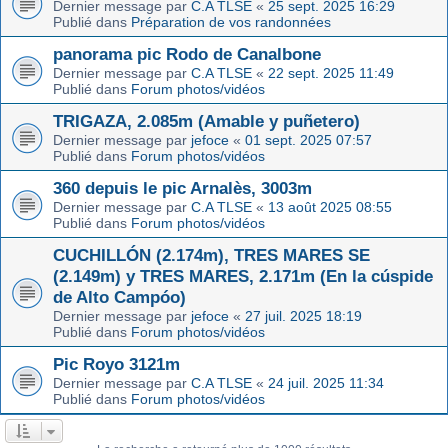
Dernier message par
C.A TLSE
«
25 sept. 2025 16:29
Publié dans
Préparation de vos randonnées
panorama pic Rodo de Canalbone
Dernier message par
C.A TLSE
«
22 sept. 2025 11:49
Publié dans
Forum photos/vidéos
TRIGAZA, 2.085m (Amable y puñetero)
Dernier message par
jefoce
«
01 sept. 2025 07:57
Publié dans
Forum photos/vidéos
360 depuis le pic Arnalès, 3003m
Dernier message par
C.A TLSE
«
13 août 2025 08:55
Publié dans
Forum photos/vidéos
CUCHILLÓN (2.174m), TRES MARES SE
(2.149m) y TRES MARES, 2.171m (En la cúspide
de Alto Campóo)
Dernier message par
jefoce
«
27 juil. 2025 18:19
Publié dans
Forum photos/vidéos
Pic Royo 3121m
Dernier message par
C.A TLSE
«
24 juil. 2025 11:34
Publié dans
Forum photos/vidéos