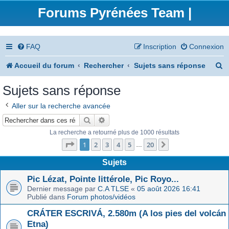
Forums Pyrénées Team |
FAQ
Inscription
Connexion
R
Accueil du forum
Rechercher
Sujets sans réponse
e
Sujets sans réponse
c
Aller sur la recherche avancée
h
Rechercher
Recherche avancée
e
La recherche a retourné plus de 1000 résultats
Page
1
sur
20
r
1
2
3
4
5
20
Suivant
…
c
Sujets
h
Pic Lézat, Pointe littérole, Pic Royo...
Dernier message par
C.A TLSE
«
05 août 2026 16:41
e
Publié dans
Forum photos/vidéos
r
CRÁTER ESCRIVÁ, 2.580m (A los pies del volcán
Etna)