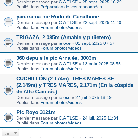
Dernier message par
C.A TLSE
«
25 sept. 2025 16:29
Publié dans
Préparation de vos randonnées
panorama pic Rodo de Canalbone
Dernier message par
C.A TLSE
«
22 sept. 2025 11:49
Publié dans
Forum photos/vidéos
TRIGAZA, 2.085m (Amable y puñetero)
Dernier message par
jefoce
«
01 sept. 2025 07:57
Publié dans
Forum photos/vidéos
360 depuis le pic Arnalès, 3003m
Dernier message par
C.A TLSE
«
13 août 2025 08:55
Publié dans
Forum photos/vidéos
CUCHILLÓN (2.174m), TRES MARES SE
(2.149m) y TRES MARES, 2.171m (En la cúspide
de Alto Campóo)
Dernier message par
jefoce
«
27 juil. 2025 18:19
Publié dans
Forum photos/vidéos
Pic Royo 3121m
Dernier message par
C.A TLSE
«
24 juil. 2025 11:34
Publié dans
Forum photos/vidéos