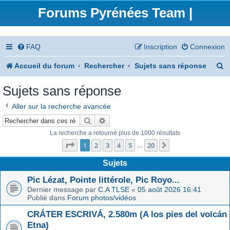
Forums Pyrénées Team |
FAQ
Inscription
Connexion
R
Accueil du forum
Rechercher
Sujets sans réponse
e
Sujets sans réponse
c
Aller sur la recherche avancée
h
Rechercher
Recherche avancée
e
La recherche a retourné plus de 1000 résultats
Page
1
sur
20
r
1
2
3
4
5
20
Suivant
…
c
Sujets
h
Pic Lézat, Pointe littérole, Pic Royo...
Dernier message par
C.A TLSE
«
05 août 2026 16:41
e
Publié dans
Forum photos/vidéos
r
CRÁTER ESCRIVÁ, 2.580m (A los pies del volcán
Etna)