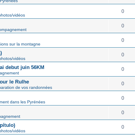
 Pyrénées
0
hotos/vidéos
0
ompagnement
0
ions sur la montagne
)
0
hotos/vidéos
mai debut juin 56KM
0
agnement
our le Rulhe
0
paration de vos randonnées
0
ent dans les Pyrénées
0
pagnement
ítulo)
0
hotos/vidéos