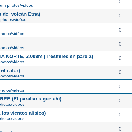
0
um photos/vidéos
 del volcán Etna)
0
photos/vidéos
0
hotos/vidéos
0
hotos/vidéos
NORTE, 3.008m (Tresmiles en pareja)
0
hotos/vidéos
el calor)
0
hotos/vidéos
0
hotos/vidéos
E (El paraíso sigue ahí)
0
hotos/vidéos
os vientos alisios)
0
hotos/vidéos
0