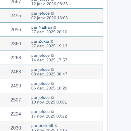
2667
12 janv. 2026 08:36
par
jefoce
2455
02 janv. 2026 16:06
par
Nathan
2056
27 déc. 2025 20:10
par
Zokta
2360
27 déc. 2025 19:13
par
jefoce
2268
14 déc. 2025 17:57
par
jefoce
2463
08 déc. 2025 08:47
par
jefoce
2499
06 déc. 2025 10:20
par
jefoce
2507
19 nov. 2025 09:01
par
jefoce
2204
17 nov. 2025 09:22
par
ericle56
2030
15 nov. 2025 17:16