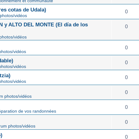
tionnement et communauté
s cotas de Udala)
0
photos/vidéos
 ALTO DEL MONTE (El día de los
0
photos/vidéos
0
hotos/vidéos
able)
0
hotos/vidéos
zia)
0
hotos/vidéos
0
m photos/vidéos
0
éparation de vos randonnées
0
rum photos/vidéos
)
0