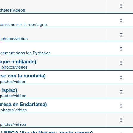
0
hotos/vidéos
0
cussions sur la montagne
0
 photos/vidéos
0
gement dans les Pyrénées
ue highlands)
0
 photos/vidéos
rse con la montaña)
0
photos/vidéos
lapiaz)
0
photos/vidéos
sa en Endarlatsa)
0
photos/vidéos
0
photos/vidéos
ERGA (Sur de Navarra, punto seguro)