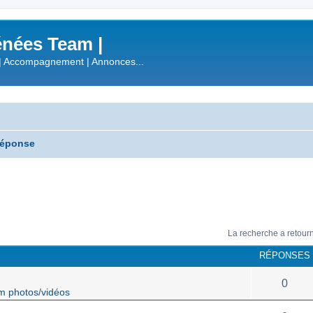
nées Team |
| Accompagnement | Annonces...
réponse
La recherche a retour
RÉPONSES
!
0
m photos/vidéos