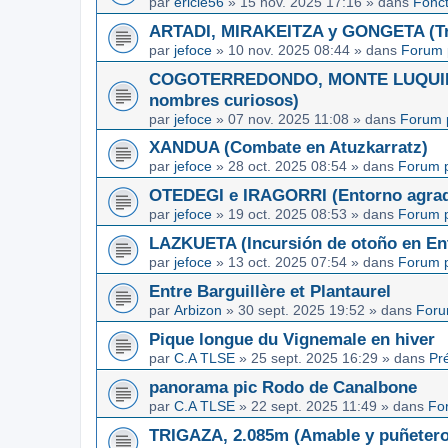
par
ericle56
»
15 nov. 2025 17:16
» dans
Fonc
ARTADI, MIRAKEITZA y GONGETA (Tre
par
jefoce
»
10 nov. 2025 08:44
» dans
Forum 
COGOTERREDONDO, MONTE LUQUIN y
nombres curiosos)
par
jefoce
»
07 nov. 2025 11:08
» dans
Forum 
XANDUA (Combate en Atuzkarratz)
par
jefoce
»
28 oct. 2025 08:54
» dans
Forum p
OTEDEGI e IRAGORRI (Entorno agrad
par
jefoce
»
19 oct. 2025 08:53
» dans
Forum p
LAZKUETA (Incursión de otoño en Ent
par
jefoce
»
13 oct. 2025 07:54
» dans
Forum p
Entre Barguillère et Plantaurel
par
Arbizon
»
30 sept. 2025 19:52
» dans
Foru
Pique longue du Vignemale en hiver
par
C.A TLSE
»
25 sept. 2025 16:29
» dans
Pr
panorama pic Rodo de Canalbone
par
C.A TLSE
»
22 sept. 2025 11:49
» dans
Fo
TRIGAZA, 2.085m (Amable y puñetero