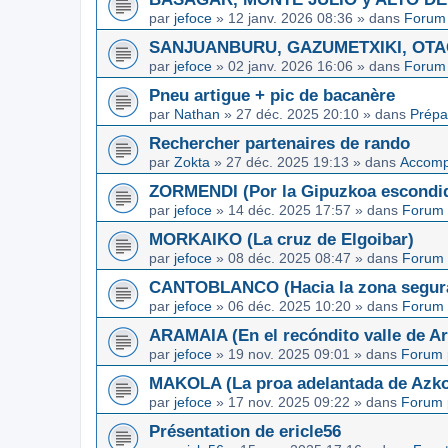
par
jefoce
»
12 janv. 2026 08:36
» dans
Forum 
SANJUANBURU, GAZUMETXIKI, OTAGA
par
jefoce
»
02 janv. 2026 16:06
» dans
Forum 
Pneu artigue + pic de bacanère
par
Nathan
»
27 déc. 2025 20:10
» dans
Prépa
Rechercher partenaires de rando
par
Zokta
»
27 déc. 2025 19:13
» dans
Accom
ZORMENDI (Por la Gipuzkoa escondi
par
jefoce
»
14 déc. 2025 17:57
» dans
Forum 
MORKAIKO (La cruz de Elgoibar)
par
jefoce
»
08 déc. 2025 08:47
» dans
Forum 
CANTOBLANCO (Hacia la zona segur
par
jefoce
»
06 déc. 2025 10:20
» dans
Forum 
ARAMAIA (En el recóndito valle de Ar
par
jefoce
»
19 nov. 2025 09:01
» dans
Forum 
MAKOLA (La proa adelantada de Azkoi
par
jefoce
»
17 nov. 2025 09:22
» dans
Forum 
Présentation de ericle56