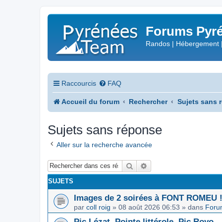
Forums Pyré
Randos | Hébergement 
Raccourcis
FAQ
Accueil du forum
Rechercher
Sujets sans 
Sujets sans réponse
Aller sur la recherche avancée
Rechercher
Recherche avancée
SUJETS
Images de 2 soirées à FONT ROMEU 
par
coll roig
»
08 août 2026 06:53
» dans
Foru
Pic Lézat, Pointe littérole, Pic Royo...