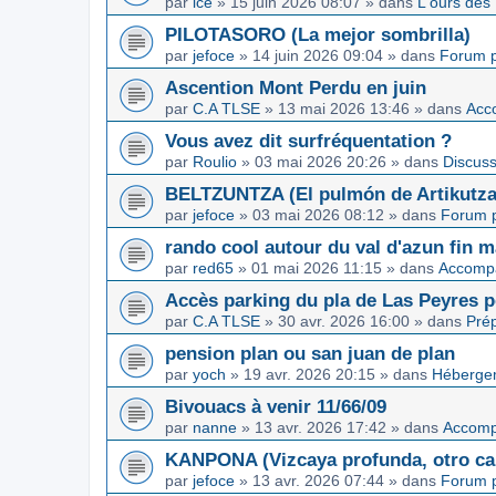
par
ice
»
15 juin 2026 08:07
» dans
L'ours des
PILOTASORO (La mejor sombrilla)
par
jefoce
»
14 juin 2026 09:04
» dans
Forum p
Ascention Mont Perdu en juin
par
C.A TLSE
»
13 mai 2026 13:46
» dans
Acc
Vous avez dit surfréquentation ?
par
Roulio
»
03 mai 2026 20:26
» dans
Discuss
BELTZUNTZA (El pulmón de Artikutza
par
jefoce
»
03 mai 2026 08:12
» dans
Forum p
rando cool autour du val d'azun fin 
par
red65
»
01 mai 2026 11:15
» dans
Accomp
Accès parking du pla de Las Peyres p
par
C.A TLSE
»
30 avr. 2026 16:00
» dans
Pré
pension plan ou san juan de plan
par
yoch
»
19 avr. 2026 20:15
» dans
Hébergem
Bivouacs à venir 11/66/09
par
nanne
»
13 avr. 2026 17:42
» dans
Accom
KANPONA (Vizcaya profunda, otro cap
par
jefoce
»
13 avr. 2026 07:44
» dans
Forum p