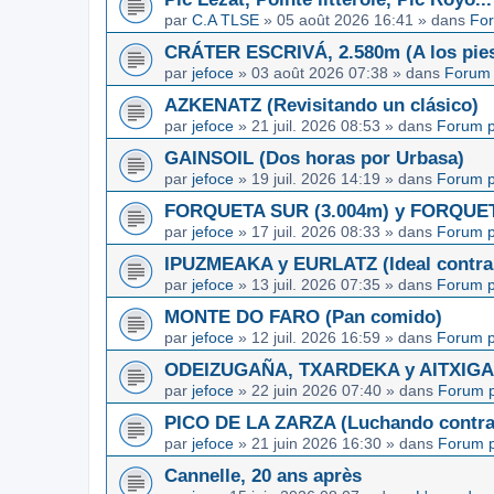
par
C.A TLSE
»
05 août 2026 16:41
» dans
For
CRÁTER ESCRIVÁ, 2.580m (A los pies
par
jefoce
»
03 août 2026 07:38
» dans
Forum 
AZKENATZ (Revisitando un clásico)
par
jefoce
»
21 juil. 2026 08:53
» dans
Forum p
GAINSOIL (Dos horas por Urbasa)
par
jefoce
»
19 juil. 2026 14:19
» dans
Forum p
FORQUETA SUR (3.004m) y FORQUETA 
par
jefoce
»
17 juil. 2026 08:33
» dans
Forum p
IPUZMEAKA y EURLATZ (Ideal contra 
par
jefoce
»
13 juil. 2026 07:35
» dans
Forum p
MONTE DO FARO (Pan comido)
par
jefoce
»
12 juil. 2026 16:59
» dans
Forum p
ODEIZUGAÑA, TXARDEKA y AITXIGARR
par
jefoce
»
22 juin 2026 07:40
» dans
Forum p
PICO DE LA ZARZA (Luchando contra l
par
jefoce
»
21 juin 2026 16:30
» dans
Forum p
Cannelle, 20 ans après