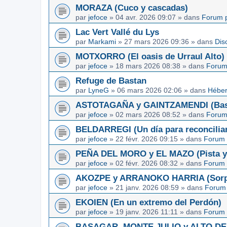
MORAZA (Cuco y cascadas)
par
jefoce
»
04 avr. 2026 09:07
» dans
Forum p
Lac Vert Vallé du Lys
par
Markami
»
27 mars 2026 09:36
» dans
Dis
MOTXORRO (El oasis de Urraul Alto)
par
jefoce
»
18 mars 2026 08:38
» dans
Forum
Refuge de Bastan
par
LyneG
»
06 mars 2026 02:06
» dans
Héber
ASTOTAGAÑA y GAINTZAMENDI (Basq
par
jefoce
»
02 mars 2026 08:52
» dans
Forum
BELDARREGI (Un día para reconcilia
par
jefoce
»
22 févr. 2026 09:15
» dans
Forum 
PEÑA DEL MORO y EL MAZO (Pista y 
par
jefoce
»
02 févr. 2026 08:32
» dans
Forum 
AKOZPE y ARRANOKO HARRIA (Sorpre
par
jefoce
»
21 janv. 2026 08:59
» dans
Forum 
EKOIEN (En un extremo del Perdón)
par
jefoce
»
19 janv. 2026 11:11
» dans
Forum 
BASAGAR, MONTE JULIO y ALTO DE L