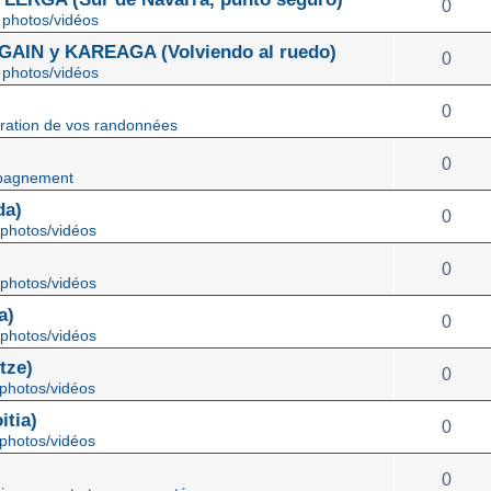
0
photos/vidéos
IN y KAREAGA (Volviendo al ruedo)
0
photos/vidéos
0
ration de vos randonnées
0
pagnement
da)
0
photos/vidéos
0
photos/vidéos
a)
0
photos/vidéos
tze)
0
photos/vidéos
tia)
0
photos/vidéos
0