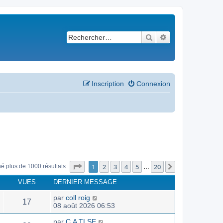
Rechercher
Recherche avancé
Inscription
Connexion
Page
1
sur
20
1
2
3
4
5
20
Suivant
né plus de 1000 résultats
…
VUES
DERNIER MESSAGE
par
coll roig
17
08 août 2026 06:53
par
C.A TLSE