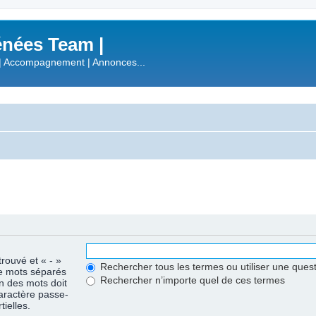
nées Team |
| Accompagnement | Annonces...
trouvé et « - »
Rechercher tous les termes ou utiliser une que
de mots séparés
Rechercher n’importe quel de ces termes
un des mots doit
caractère passe-
ielles.