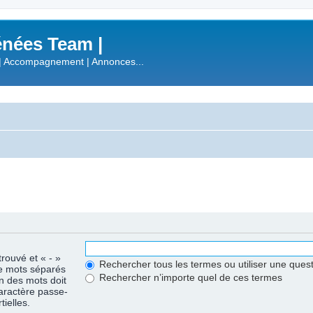
nées Team |
| Accompagnement | Annonces...
trouvé et « - »
Rechercher tous les termes ou utiliser une que
de mots séparés
Rechercher n’importe quel de ces termes
un des mots doit
caractère passe-
ielles.