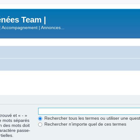
nées Team |
| Accompagnement | Annonces...
trouvé et « - »
Rechercher tous les termes ou utiliser une que
de mots séparés
Rechercher n’importe quel de ces termes
un des mots doit
caractère passe-
ielles.