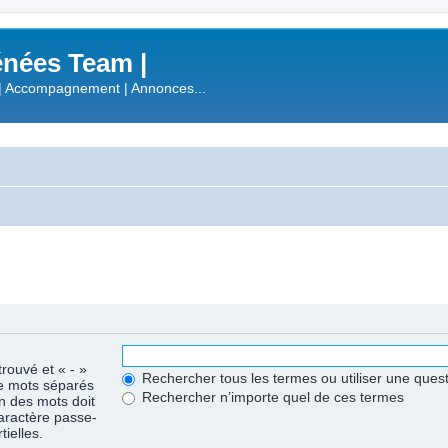
nées Team |
| Accompagnement | Annonces...
trouvé et « - »
Rechercher tous les termes ou utiliser une que
de mots séparés
Rechercher n’importe quel de ces termes
un des mots doit
caractère passe-
ielles.