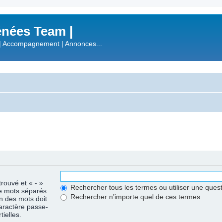
nées Team |
| Accompagnement | Annonces...
trouvé et « - »
Rechercher tous les termes ou utiliser une que
de mots séparés
Rechercher n’importe quel de ces termes
un des mots doit
caractère passe-
ielles.