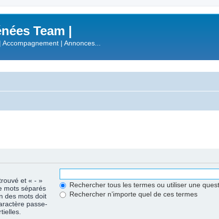
nées Team |
| Accompagnement | Annonces...
trouvé et « - »
Rechercher tous les termes ou utiliser une que
de mots séparés
Rechercher n’importe quel de ces termes
un des mots doit
caractère passe-
ielles.