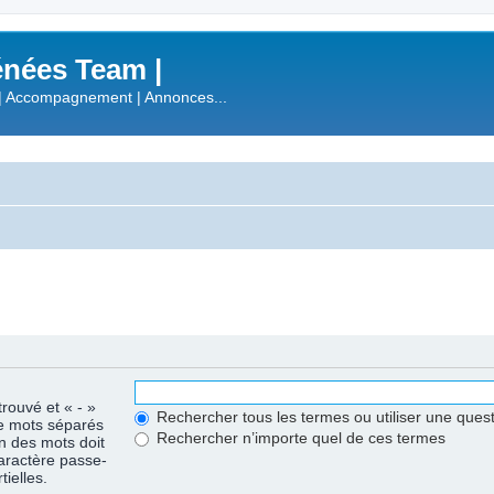
nées Team |
| Accompagnement | Annonces...
trouvé et « - »
Rechercher tous les termes ou utiliser une que
de mots séparés
Rechercher n’importe quel de ces termes
un des mots doit
caractère passe-
ielles.