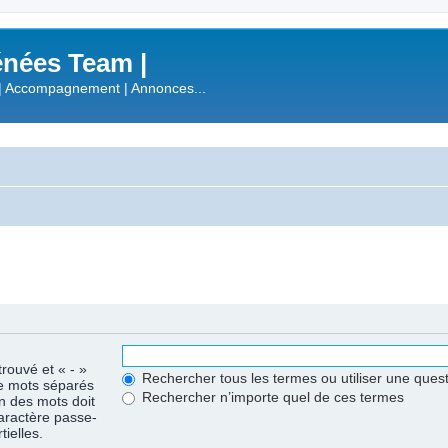
nées Team |
| Accompagnement | Annonces...
trouvé et « - »
Rechercher tous les termes ou utiliser une que
de mots séparés
Rechercher n’importe quel de ces termes
un des mots doit
caractère passe-
ielles.