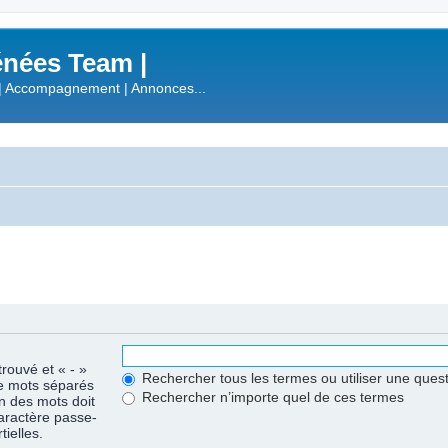
nées Team |
| Accompagnement | Annonces...
trouvé et « - »
Rechercher tous les termes ou utiliser une que
de mots séparés
Rechercher n’importe quel de ces termes
un des mots doit
caractère passe-
ielles.