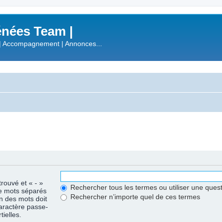
nées Team |
| Accompagnement | Annonces...
trouvé et « - »
Rechercher tous les termes ou utiliser une que
de mots séparés
Rechercher n’importe quel de ces termes
un des mots doit
caractère passe-
ielles.