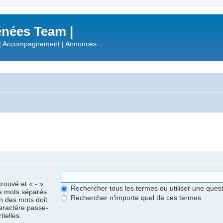
nées Team |
| Accompagnement | Annonces...
trouvé et « - »
Rechercher tous les termes ou utiliser une que
de mots séparés
Rechercher n’importe quel de ces termes
un des mots doit
caractère passe-
ielles.