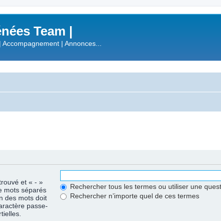
nées Team |
| Accompagnement | Annonces...
trouvé et « - »
Rechercher tous les termes ou utiliser une que
de mots séparés
Rechercher n’importe quel de ces termes
un des mots doit
caractère passe-
ielles.