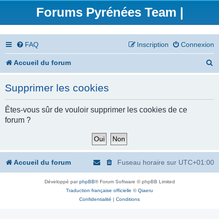
Forums Pyrénées Team |
FAQ
Inscription
Connexion
R
Accueil du forum
e
Supprimer les cookies
c
h
Êtes-vous sûr de vouloir supprimer les cookies de ce
forum ?
e
r
c
Accueil du forum
Fuseau horaire sur
UTC+01:00
h
Développé par
phpBB
® Forum Software © phpBB Limited
e
Traduction française officielle
©
Qiaeru
r
Confidentialité
|
Conditions